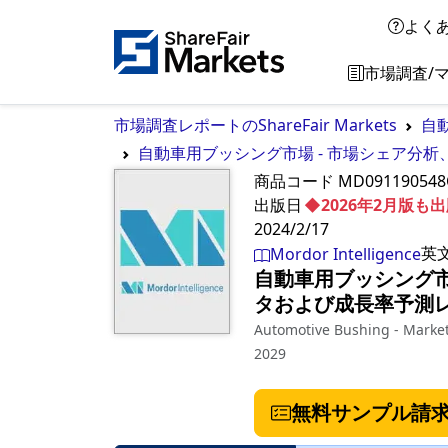
よく
市場調査/
市場調査レポートのShareFair Markets
自
自動車用ブッシング市場 - 市場シェア分析
商品コード
MD091190548
出版日
◆2026年2月版
2024/2/17
英
Mordor Intelligence
自動車用ブッシング市
タおよび成長率予測レポ
Automotive Bushing - Market 
2029
無料サンプル請