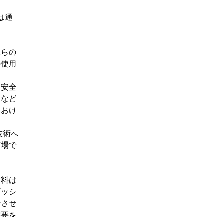
は通
れらの
の使用
は安全
ムなど
におけ
技術へ
市場で
材料は
ブッシ
少させ
需要を