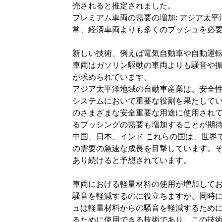
売されると推定されました。
プレミアム車両の需要の増加: アジア太
常、経済車両よりも多くのブッシュを必
新しい技術、例えば電気自動車や自動運
車両はガソリン駆動の車両よりも騒音や
が求められています。
アジア太平洋地域の自動車産業は、安全
システムにおいて重要な役割を果たして
のさまざまな安全重要な用途に使用され
るブッシングの需要も増加することが期
中国、日本、インド これらの国は、世界
の需要の急速な成長を目撃しています。
あり続けると予想されています。
車両における軽量材料の使用が増加して
騒音を軽減するのに役立ちますが、同時
ュは軽量材料からの騒音を軽減するため
るために使用できる技術であり、この技