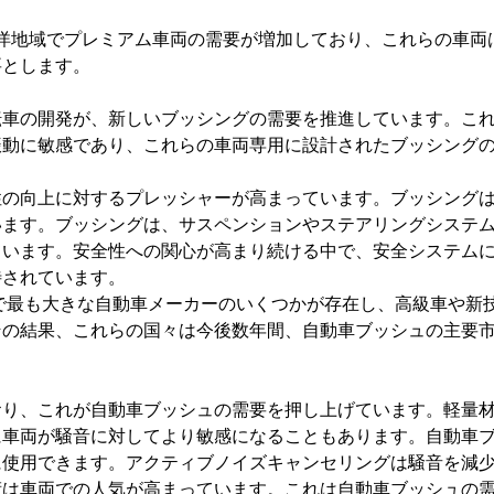
平洋地域でプレミアム車両の需要が増加しており、これらの車両
要とします。
転車の開発が、新しいブッシングの需要を推進しています。こ
振動に敏感であり、これらの車両専用に設計されたブッシング
性の向上に対するプレッシャーが高まっています。ブッシング
います。ブッシングは、サスペンションやステアリングシステ
ています。安全性への関心が高まり続ける中で、安全システム
待されています。
で最も大きな自動車メーカーのいくつかが存在し、高級車や新
その結果、これらの国々は今後数年間、自動車ブッシュの主要
おり、これが自動車ブッシュの需要を押し上げています。軽量
に車両が騒音に対してより敏感になることもあります。自動車
に使用できます。アクティブノイズキャンセリングは騒音を減
術は車両での人気が高まっています。これは自動車ブッシュの