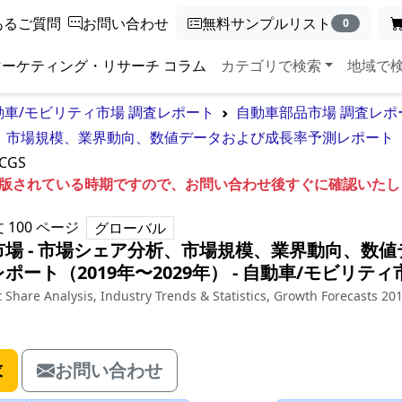
あるご質問
お問い合わせ
無料サンプルリスト
0
マーケティング・リサーチ コラム
カテゴリで検索
地域で
動車/モビリティ市場 調査レポート
自動車部品市場 調査レポ
、市場規模、業界動向、数値データおよび成長率予測レポート（20
CGS
も出版されている時期ですので、お問い合わせ後すぐに確認いた
文
100
ページ
グローバル
場 - 市場シェア分析、市場規模、業界動向、数値
ート（2019年〜2029年）
‐
自動車/モビリティ
Share Analysis, Industry Trends & Statistics, Growth Forecasts 201
求
お問い合わせ