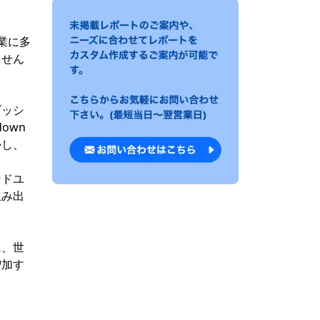
業に多
ません
ブッシ
own
かし、
ンドユ
生み出
。
に、世
増加す