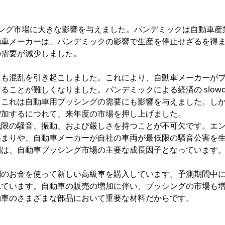
ッシング市場に大きな影響を与えました。パンデミックは自動車産
動車メーカーは、パンデミックの影響で生産を停止せざるを得
の需要が減少しました。
にも混乱を引き起こしました。これにより、自動車メーカーが
ことが難しくなりました。パンデミックによる経済の slowd
。これは自動車用ブッシングの需要にも影響を与えました。し
増加するにつれて、来年度の市場を押し上げました。
低限の騒音、振動、および厳しさを持つことが不可欠です。エ
高まりや、自動車メーカーが自社の車両が最低限の騒音公害を
制は、自動車ブッシング市場の主要な成長因子となっています
剰のお金を使って新しい高級車を購入しています。予測期間中
れています。自動車の販売の増加に伴い、ブッシングの市場も
動車のさまざまな部品において重要な材料だからです。