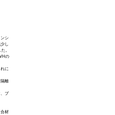
ョンシ
減少し
した。
VHの
これに
ら隔離
は、ブ
複合材