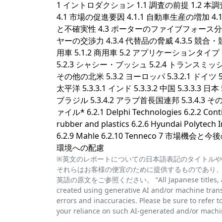
1 イントロダクション 1.1 調査の前提 1.2 
4.1 市場の促進要因 4.1.1 自動車生産の増加 4
と不確実性 4.3 ポーターのファイブフォース分析 4
ヤーの交渉力 4.3.4 代替品の脅威 4.3.5 競合
用車 5.1.2 商用車 5.2 アプリケーションタイ
5.2.3 シャシー・ブッシュ 5.2.4 トランスミッションブッ
その他の北米 5.3.2 ヨーロッパ 5.3.2.1 ドイツ 5.
太平洋 5.3.3.1 インド 5.3.3.2 中国 5.3.3.3 
ブラジル 5.3.4.2 アラブ首長国連邦 5.3.4.3 その
ァイル* 6.2.1 Delphi Technologies 6.2.2 Conti
rubber and plastics 6.2.6 Hyundai Polytech 
6.2.9 Mahle 6.2.10 Tenneco 7 
環境への配慮
※英文のレポートについての日本語表記のタイトルや
それらはお客様の便宜のために提供するものであり
英語の原文をご参照ください。 “All Japanese titles, abstra
created using generative AI and/or machine trans
errors and inaccuracies. Please be sure to refer to 
your reliance on such AI-generated and/or machin