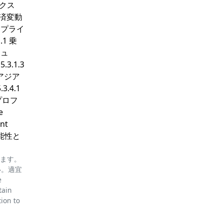
ミクス
経済変動
 サプライ
1 乗
シュ
3.1.3
 アジア
3.4.1
業プロフ
e
ont
可能性と
ります。
い。適宜
e
tain
tion to