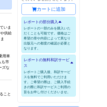
）
カートに追加
レポートの部分購入
れていま
レポートの一部のみを購入いた
少や供給
だくことも可能です。価格はご
希望の章や内容によって異なり
りま
出版元への都度の確認が必要と
なります。
乗用車
レポートの無料和訳サービ
入も市
ス
ーズな
レポートご購入後、和訳サービ
スを無料でご利用いただけま
す。ご希望の際は、ご購入手続
きの際に和訳サービスご利用の
旨をお申し付けくださいませ。
すること