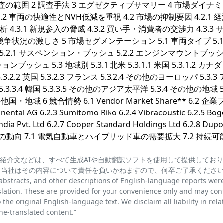
本調査の範囲 2 調査手法 3 エグゼクティブサマリー 4 市場ダイナ
.1.2 車両の快適性とNVH低減を重視 4.2 市場の抑制要因 4.2.1 
.3.1 新規参入の脅威 4.3.2 買い手・消費者の交渉力 4.3.3
・競争状況の激しさ 5 市場セグメンテーション 5.1 車両タイプ 5.1.
プ 5.2.1 サスペンション・ブッシュ 5.2.2 エンジンマウントブッ
シュ 5.3 地域別 5.3.1 北米 5.3.1.1 米国 5.3.1.2 カナダ 5.
3.2.2 英国 5.3.2.3 フランス 5.3.2.4 その他のヨーロッパ 5.3.3
日本 5.3.3.4 韓国 5.3.3.5 その他のアジア太平洋 5.3.4 その他の地域 5.
他国・地域 6 競合情勢 6.1 Vendor Market Share** 6.2 企
nental AG 6.2.3 Sumitomo Riko 6.2.4 Vibracoustic 6.2.5 Bog
India Pvt. Ltd 6.2.7 Cooper Standard Holdings Ltd 6.2.8 Dup
市場機会と今後の動向 7.1 電気自動車とハイブリッド車の需要拡大 7.2 持続
紹介文などは、すべて生成AIや自動翻訳ソフトを使用して提供してお
、当社はその内容について責任を負いかねますので、何卒ご了承くださ
cts, and other descriptions of English-language reports wer
lation. These are provided for your convenience only and may con
the original English-language text. We disclaim all liability in rela
e-translated content.”