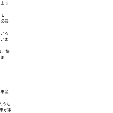
高まっ
動モー
を必要
ている
ていま
は、快
いま
動車産
のうち
用車が販