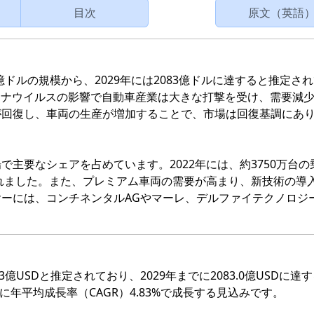
目次
原文（英語
3億ドルの規模から、2029年には2083億ドルに達すると推定さ
コロナウイルスの影響で自動車産業は大きな打撃を受け、需要減
が回復し、車両の生産が増加することで、市場は回復基調にあ
主要なシェアを占めています。2022年には、約3750万台の
されました。また、プレミアム車両の需要が高まり、新技術の導
ーには、コンチネンタルAGやマーレ、デルファイテクノロジ
3億USDと推定されており、2029年までに2083.0億USDに達
中に年平均成長率（CAGR）4.83%で成長する見込みです。