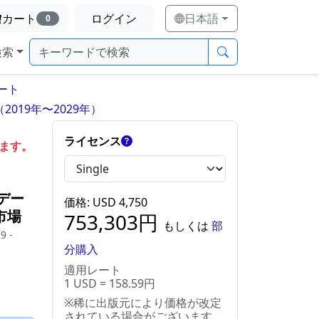
カート
ログイン
日本語
0
検索
ート
19年〜2029年）
ライセンス
します。
デー
価格
: USD
4,750
市場
753,303
円
もしくは
部
9 -
分購入
適用レート
1 USD = 158.59円
※稀に出版元により価格が改定
されている場合がございます。