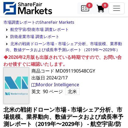
samples
in cart
0
0
市場調査レポートのShareFair Markets
航空宇宙/防衛市場 調査レポート
防衛産業市場 調査レポート
北米の戦術ドローン市場 - 市場シェア分析、市場規模、業界動
向、数値データおよび成長率予測レポート（2019年〜2029年）
◆2026年2月版も出版されている時期ですので、お問い合
わせ後すぐに確認いたします。
商品コード
MD091190548CGY
出版日
2024/2/17
Mordor Intelligence
英文
90
ページ
北米
北米の戦術ドローン市場 - 市場シェア分析、市
場規模、業界動向、数値データおよび成長率予
測レポート（2019年〜2029年）
‐
航空宇宙/防