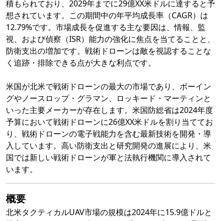
積もられており、2029年までに29億XX米ドルに達すると予
想されています。この期間中の年平均成長率（CAGR）は
12.79%です。市場成長を促進する主な要因は、情報、監
視、および偵察（ISR）能力の強化に焦点を当てることと、
防衛支出の増加です。戦術ドローンは敵を視認することな
く追跡・排除できる点が大きな利点です。
米国が北米で戦術ドローンの最大の市場であり、ボーイン
グやノースロップ・グラマン、ロッキード・マーティンと
いった主要メーカーが存在します。米国防総省は2024年度
予算において戦術ドローンに26億XX米ドルを割り当ててお
り、戦術ドローンの電子戦能力を含む最新技術を開発・導
入しています。高い防衛支出と研究開発の進展により、米
国では新しい戦術ドローンが軍と法執行機関に導入されて
います。
概要
北米タクティカルUAV市場の規模は2024年に15.9億ドルと