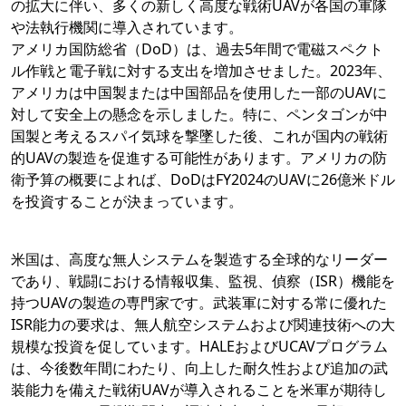
の拡大に伴い、多くの新しく高度な戦術UAVが各国の軍隊
や法執行機関に導入されています。
アメリカ国防総省（DoD）は、過去5年間で電磁スペクト
ル作戦と電子戦に対する支出を増加させました。2023年、
アメリカは中国製または中国部品を使用した一部のUAVに
対して安全上の懸念を示しました。特に、ペンタゴンが中
国製と考えるスパイ気球を撃墜した後、これが国内の戦術
的UAVの製造を促進する可能性があります。アメリカの防
衛予算の概要によれば、DoDはFY2024のUAVに26億米ドル
を投資することが決まっています。
米国は、高度な無人システムを製造する全球的なリーダー
であり、戦闘における情報収集、監視、偵察（ISR）機能を
持つUAVの製造の専門家です。武装軍に対する常に優れた
ISR能力の要求は、無人航空システムおよび関連技術への大
規模な投資を促しています。HALEおよびUCAVプログラム
は、今後数年間にわたり、向上した耐久性および追加の武
装能力を備えた戦術UAVが導入されることを米軍が期待し