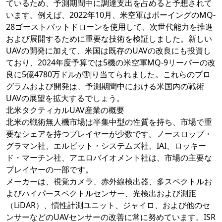
ているため、予測期間中に調達支出を占めると予想されて
います。例えば、2022年10月、米空軍はボーイングのMQ-
28ゴーストバットドローンを使用して、次世代能力を推進
および展開するために重要な技術を検証しました。新しい
UAVの開発に加えて、米国は既存のUAVの改良にも投資し
ており、2024年度予算では5機の米空軍MQ-9リーパーの改
良に5億4780万ドルが割り当てられました。これらのプロ
グラムおよび開発は、予測期間中における米国内の戦術
UAVの展望を拡大するでしょう。
北米タクティカルUAV産業の概要
北米の戦術無人機市場は半集中型の性質を持ち、市場で重
要なシェアを持つプレイヤーが少数です。ノースロップ・
グラマン社、エルビット・システムズ社、IAI、ロッキー
ド・マーチン社、アエロバイオメント社は、市場の主要な
プレイヤーの一部です。
メーカーは、視覚カメラ、赤外線検出器、多スペクトルお
よびハイパースペクトルセンサー、光検出および測距
（LiDAR）、慣性計測ユニット、ジャイロ、および他のセ
ンサーなどのUAVセンサーの改善に常に努めています。ISR