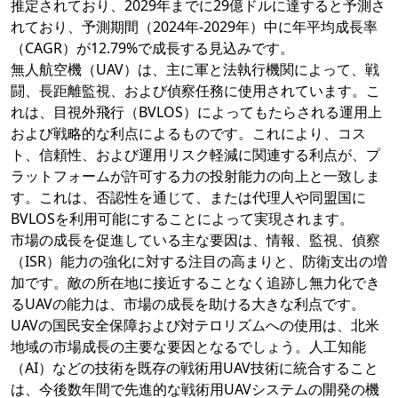
推定されており、2029年までに29億ドルに達すると予測さ
れており、予測期間（2024年-2029年）中に年平均成長率
（CAGR）が12.79%で成長する見込みです。
無人航空機（UAV）は、主に軍と法執行機関によって、戦
闘、長距離監視、および偵察任務に使用されています。こ
れは、目視外飛行（BVLOS）によってもたらされる運用上
および戦略的な利点によるものです。これにより、コス
ト、信頼性、および運用リスク軽減に関連する利点が、プ
ラットフォームが許可する力の投射能力の向上と一致しま
す。これは、否認性を通じて、または代理人や同盟国に
BVLOSを利用可能にすることによって実現されます。
市場の成長を促進している主な要因は、情報、監視、偵察
（ISR）能力の強化に対する注目の高まりと、防衛支出の増
加です。敵の所在地に接近することなく追跡し無力化でき
るUAVの能力は、市場の成長を助ける大きな利点です。
UAVの国民安全保障および対テロリズムへの使用は、北米
地域の市場成長の主要な要因となるでしょう。人工知能
（AI）などの技術を既存の戦術用UAV技術に統合すること
は、今後数年間で先進的な戦術用UAVシステムの開発の機