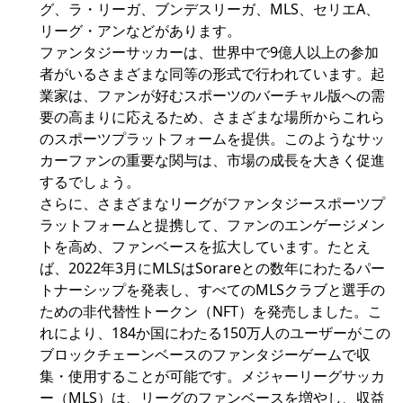
グ、ラ・リーガ、ブンデスリーガ、MLS、セリエA、
リーグ・アンなどがあります。
ファンタジーサッカーは、世界中で9億人以上の参加
者がいるさまざまな同等の形式で行われています。起
業家は、ファンが好むスポーツのバーチャル版への需
要の高まりに応えるため、さまざまな場所からこれら
のスポーツプラットフォームを提供。このようなサッ
カーファンの重要な関与は、市場の成長を大きく促進
するでしょう。
さらに、さまざまなリーグがファンタジースポーツプ
ラットフォームと提携して、ファンのエンゲージメン
トを高め、ファンベースを拡大しています。たとえ
ば、2022年3月にMLSはSorareとの数年にわたるパー
トナーシップを発表し、すべてのMLSクラブと選手の
ための非代替性トークン（NFT）を発売しました。こ
れにより、184か国にわたる150万人のユーザーがこの
ブロックチェーンベースのファンタジーゲームで収
集・使用することが可能です。メジャーリーグサッカ
ー（MLS）は、リーグのファンベースを増やし、収益