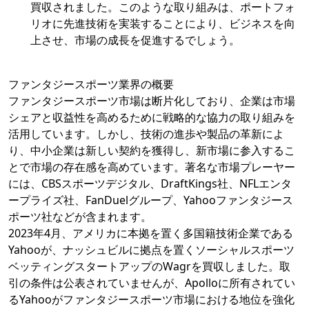
買収されました。このような取り組みは、ポートフォ
リオに先進技術を実装することにより、ビジネスを向
上させ、市場の成長を促進するでしょう。
ファンタジースポーツ業界の概要
ファンタジースポーツ市場は断片化しており、企業は市場
シェアと収益性を高めるために戦略的な協力の取り組みを
活用しています。しかし、技術の進歩や製品の革新によ
り、中小企業は新しい契約を獲得し、新市場に参入するこ
とで市場の存在感を高めています。著名な市場プレーヤー
には、CBSスポーツデジタル、DraftKings社、NFLエンタ
ープライズ社、FanDuelグループ、Yahooファンタジース
ポーツ社などが含まれます。
2023年4月、アメリカに本拠を置く多国籍技術企業である
Yahooが、ナッシュビルに拠点を置くソーシャルスポーツ
ベッティングスタートアップのWagrを買収しました。取
引の条件は公表されていませんが、Apolloに所有されてい
るYahooがファンタジースポーツ市場における地位を強化