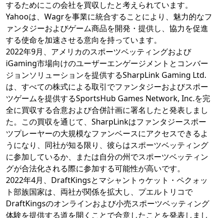
するためにこの会社を買収したと考えられています。
Yahooは、Wagrを事業に統合することにより、魅力的なフ
ァンタジーおよびゲーム商品を開発・提供し、協力を促進
する使命を加速させる意向を持っています。
2022年9月、アメリカのスポーツベッティングおよび
iGaming市場向けのユーザーエンゲージメントとコンバー
ジョンソリューションを提供するSharpLink Gaming Ltd.
は、すべての株式による取引でファンタジーおよびスポー
ツゲームを提供するSportsHub Games Network, Inc.を完
全に買収する合意および合併計画に署名したと発表しまし
た。この買収を通じて、SharpLinkはファンタジースポー
ツプレーヤーの大規模なファンベースにアクセスできるよ
うになり、同社が知る限り、彼らはスポーツベッティング
に参加しているか、または自分の州でスポーツベッティン
グが合法化される際に参加する可能性が高いです。
2022年4月、DraftKingsとマシャントゥケット・ペクォッ
ト部族国家は、両社が関係を拡大し、プエルトリコで
DraftKingsのオンラインおよび小売スポーツベッティング
体験を提供する道を開くことで合意したことを発表しまし