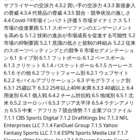
サプライヤーの交渉力 4.3.2 買い手の交渉力 4.3.3 新規参入
の脅威 4.3.4 代替品の脅威 4.3.5 競合・競争状況の激しさ
4.4 Covid-19市場インパクト評価 5 市場ダイナミクス 5.1
市場の促進要因 5.1.1 スポーツファンのエンゲージメント
を高める 5.1.2 技術の進歩が市場成長を促進する可能性 5.2
市場の抑制要因 5.2.1 意識の低さと規制の枠組み 5.2.2 従来
のスポーツベッティングとの競争 6 市場セグメンテーショ
ン 6.1 タイプ別 6.1.1 フットボール 6.1.2 ベースボール
6.1.3 クリケット 6.1.4 バスケットボール 6.1.5 カーレース
6.1.6 その他 6.2 プラットフォーム別 6.2.1 ウェブサイト
6.2.2 モバイルアプリケーション 6.3 デモグラフィック別
6.3.1 25歳以下 6.3.2 25年以上40年未満 6.3.3 40歳以上 6.4
用途別 6.4.1 個人戦 6.4.2 チーム対抗戦 6.5 地域別 6.5.1 北
米 6.5.2 ヨーロッパ 6.5.3 アジア太平洋 6.5.4 ラテンアメリ
カ 6.5.5 中東・アフリカ 7 競合情勢 7.1 企業プロファイル
7.1.1 CBS Sports Digital 7.1.2 DraftKings Inc 7.1.3 NFL
Enterprises LLC 7.1.4 FanDuel Group 7.1.5 Yahoo
Fantasy Sports LLC 7.1.6 ESPN Sports Media Ltd 7.1.7