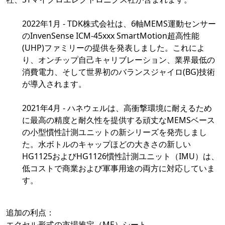
2022年1月 - TDK株式会社は、6軸MEMS運動センサー
のInvenSense ICM-45xxx SmartMotion超高性能
(UHP)ファミリーの提供を発表しました。これによ
り、オンチップ自己キャリブレーション、業界最低の
消費電力、そして世界初のバランスジャイロ(BG)技術
が導入されます。
2021年4月 - ハネウェルは、高衝撃環境に耐えるため
に最高の精度と耐久性を提供する頑丈なMEMSベース
の小型慣性計測ユニットの新シリーズを発売しまし
た。水ボトルのキャップほどの大きさの新しい
HG1125およびHG1126慣性計測ユニット（IMU）は、
低コストで商業および軍事用途の両方に対応していま
す。
追加の利点：
エクセル形式の市場推定（ME）シート