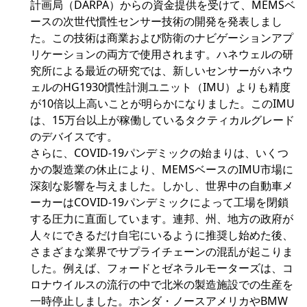
計画局（DARPA）からの資金提供を受けて、MEMSベ
ースの次世代慣性センサー技術の開発を発表しまし
た。この技術は商業および防衛のナビゲーションアプ
リケーションの両方で使用されます。ハネウェルの研
究所による最近の研究では、新しいセンサーがハネウ
ェルのHG1930慣性計測ユニット（IMU）よりも精度
が10倍以上高いことが明らかになりました。このIMU
は、15万台以上が稼働しているタクティカルグレード
のデバイスです。
さらに、COVID-19パンデミックの始まりは、いくつ
かの製造業の休止により、MEMSベースのIMU市場に
深刻な影響を与えました。しかし、世界中の自動車メ
ーカーはCOVID-19パンデミックによって工場を閉鎖
する圧力に直面しています。連邦、州、地方の政府が
人々にできるだけ自宅にいるように推奨し始めた後、
さまざまな業界でサプライチェーンの混乱が起こりま
した。例えば、フォードとゼネラルモーターズは、コ
ロナウイルスの流行の中で北米の製造施設での生産を
一時停止しました。ホンダ・ノースアメリカやBMW