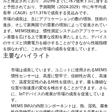
ルと推定されており、2029年までに18.7億米ドルに達する
と予想されており、予測期間（2024-2029）中に年平均成
長率（CAGR）が11.31%で成長する見込みです。
市場の成長は、主にアプリケーションの数の増加、技術の
進歩、そして新興国での需要の増加によって促進されてい
ます。MEMS技術は、慣性測定システムのアプリケーショ
ン基盤を広げる上で重要な役割を果たしました。デバイス
のサイズと消費電力を縮小することができながら性能指標
を損なわずに、これが市場の成長を促進しています。
主要なハイライト
市場は成長しています。ユニットに使用されるMEMS
慣性センサーは、高度に堅牢で、信頼性が高く、高速
で、温度安定性のある特性を提供します。最も微細な
位置や加速度の変化を検出することができます。さら
に、IoTデバイスの発展が市場の成長を促進していま
す。
MEMS IMUの内部コンポーネントは、熱、湿気、腐食
性化学物質などの過酷な環境から保護する必要があり