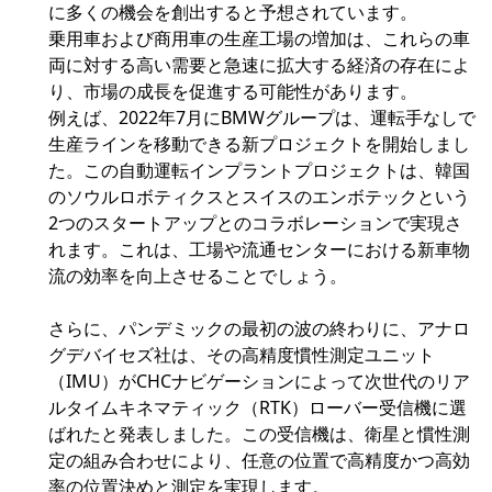
に多くの機会を創出すると予想されています。
乗用車および商用車の生産工場の増加は、これらの車
両に対する高い需要と急速に拡大する経済の存在によ
り、市場の成長を促進する可能性があります。
例えば、2022年7月にBMWグループは、運転手なしで
生産ラインを移動できる新プロジェクトを開始しまし
た。この自動運転インプラントプロジェクトは、韓国
のソウルロボティクスとスイスのエンボテックという
2つのスタートアップとのコラボレーションで実現さ
れます。これは、工場や流通センターにおける新車物
流の効率を向上させることでしょう。
さらに、パンデミックの最初の波の終わりに、アナロ
グデバイセズ社は、その高精度慣性測定ユニット
（IMU）がCHCナビゲーションによって次世代のリア
ルタイムキネマティック（RTK）ローバー受信機に選
ばれたと発表しました。この受信機は、衛星と慣性測
定の組み合わせにより、任意の位置で高精度かつ高効
率の位置決めと測定を実現します。