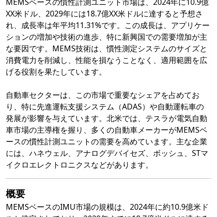
MEMSベースの慣性計測ユニット市場は、2024年に10.9億
XX米ドル、2029年には18.7億XX米ドルに達すると予想さ
れ、成長率は年平均11.31%です。この成長は、アプリケー
ションの増加や技術の進歩、特に新興国での需要増加が主
な要因です。MEMS技術は、慣性測定システムのサイズと
消費電力を削減し、性能を損なうことなく、適用範囲を広
げる役割を果たしています。
自動車セクターは、この市場で重要なシェアを占めてお
り、特に先進運転支援システム（ADAS）や自動運転車の
発展が影響を与えています。北米では、テスラが電気自動
車市場の主導権を握り、多くの自動車メーカーがMEMSベ
ースの慣性計測ユニットの需要を高めています。主な企業
には、ハネウェル、アナログデバイセズ、ボッシュ、STマ
イクロエレクトロニクスなどがあります。
概要
MEMSベースのIMU市場の規模は、2024年に約10.9億米ド