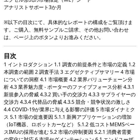
アナリストサポート3か月
※以下の目次にて、具体的なレポートの構成をご覧頂けま
す。ご購入、無料サンプルご請求、その他お問い合わせ
は、ページ上のボタンよりお進みください。
目次
1 イントロダクション 1.1 調査の前提条件と市場の定義 1.2
本調査の範囲 2 調査手法 3 エグゼクティブサマリー 4 市場
についての洞察 4.1 市場概要 4.2 業界バリューチェーン分
析 4.3 業界魅力度 - ポーターのファイブフォース分析 4.3.1
新規参入の脅威 4.3.2 買い手の交渉力 4.3.3 サプライヤーの
交渉力 4.3.4 代替品の脅威 4.3.5 競合・競争状況の激しさ
4.4 COVID-19が業界に与える影響の評価 5 市場ダイナミク
ス 5.1 市場の促進要因 5.1.1 新興アプリケーションの増加
（IoT機器、ロボットカーなど） 5.1.2 低コストMEMSベー
スIMUの採用が進む 5.2 市場の抑制要因 5.2.1 消費者需要
の変化に対応 6 市場セグメンテーション 6.1 エンドユーザ