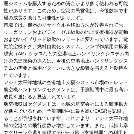
理システムを購入するための資金がより多く使われる可能
性があります。このため、空港の民営化は、今後数年で市
場の成長を助ける可能性があります。
市場では、機器のリサイクルや移動方法が改善されてお
り、ガソリンおよびディーゼル駆動の地上支援機器が電動
およびハイブリッド駆動のフリートに変わっています。電
動航空機トグ、燃料自動化システム、ランプ作業用の拡張
現実（AR）グラスなどの空港地上ハンドリングシステム向
けの先進技術の導入は、今後の空港地上ハンドリングシス
テムの需要と採用パターンに大きな影響を与えると期待さ
れています。
アジア太平洋地域の空港地上支援システム市場のトレンド
航空機ハンドリングセグメントは、予測期間中に最も高い
成長を遂げると見込まれています。
航空機取扱セグメントは、地域の航空会社による艦隊拡大
が進んでいるため、予測期間中に最も高いCAGRを記録す
ることが予想されています。これにより、アジア太平洋地
域の空港での飛行便数が増加しています。また、低排出率
でグリーン空港を実現するGSE（地上支援機器）の利用ト