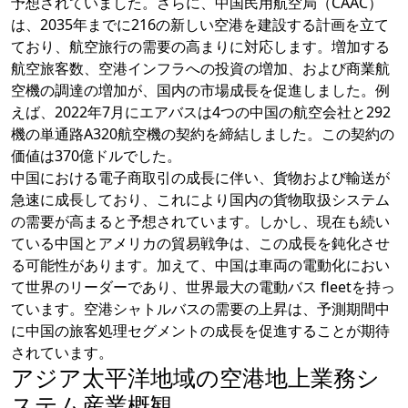
予想されていました。さらに、中国民用航空局（CAAC）
は、2035年までに216の新しい空港を建設する計画を立て
ており、航空旅行の需要の高まりに対応します。増加する
航空旅客数、空港インフラへの投資の増加、および商業航
空機の調達の増加が、国内の市場成長を促進しました。例
えば、2022年7月にエアバスは4つの中国の航空会社と292
機の単通路A320航空機の契約を締結しました。この契約の
価値は370億ドルでした。
中国における電子商取引の成長に伴い、貨物および輸送が
急速に成長しており、これにより国内の貨物取扱システム
の需要が高まると予想されています。しかし、現在も続い
ている中国とアメリカの貿易戦争は、この成長を鈍化させ
る可能性があります。加えて、中国は車両の電動化におい
て世界のリーダーであり、世界最大の電動バス fleetを持っ
ています。空港シャトルバスの需要の上昇は、予測期間中
に中国の旅客処理セグメントの成長を促進することが期待
されています。
アジア太平洋地域の空港地上業務シ
ステム産業概観