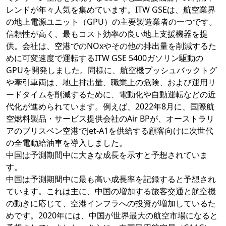
レンドが年々人気を集めています。ITW GSEは、航空業界
の地上電源ユニット（GPU）の主要製造業者の一つです。
信頼性が高く、最もコスト効率の良い地上支援機器を提
供。会社は、空港でのNOxやその他の排出量を削減するた
めに可変速度で運転するITW GSE 5400ガソリン駆動の
GPUを開発しました。同様に、航空機プッシュバックトグ
や牽引車両は、地上排出量、職業上の危険、および運用リ
ードタイムを削減するために、電動化や自動運転などの近
代化が進められています。例えば、2022年8月に、国際航
空燃料製品・サービス提供会社のAir BPが、オーストラリ
アのブリスベン空港でJet-A1を供給する顧客向けに次世代
の全電動給油車を導入しました。
中国は予測期間中に大きな成長を示すと予想されていま
す。
中国は予測期間中に最も高い成長率を記録すると予想され
ています。これは主に、中国の増加する旅客交通と航空機
の動きに応じて、空港インフラへの投資が増加しているた
めです。2020年には、中国が世界最大の航空市場になると