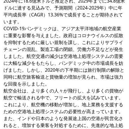
2024年に18.6億米ドルと推定され、2029年までに34.8億米
ドルに達する見込みで、予測期間（2024-2029年）中に年
平均成長率（CAGR）13.36%で成長することが期待されて
います。
COVID-19パンデミックは、アジア太平洋地域の航空産業
に重要な影響を与えました。政府はコロナウイルスの拡散
を抑制するために厳しい規制を課し、これによりサプライ
チェーンの混乱、製造工場の閉鎖、労働力不足などが発生
しました。航空交通の減少は空港地上処理システムの需要
に大幅な減少をもたらし、パンデミック中の市場成長を妨
げました。しかし、2020年の下半期には旅行制限の解除と
同時に航空旅客輸送と貨物量の増加が見られ、市場は強力
な回復を示しました。
航空会社は、より多くの人々が飛行し、より多くの貨物が
航空で輸送される中で、フリートの拡大を試みています。
これにより、航空機の移動が増加し、地上業務を支援する
ための空港地上処理システムの必要性が高まっています。
また、インドや日本のような発展途上国の空港が民営化さ
れると、増加する乗客を対処するために、先進的な地上処