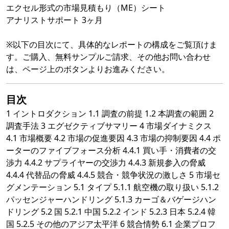
エクセル形式の市場見積もり（ME）シート
アナリストサポート 3ヶ月
※以下の目次にて、具体的なレポートの構成をご覧頂けま
す。ご購入、無料サンプルご請求、その他お問い合わせ
は、ページ上のボタンよりお進みください。
目次
1 イントロダクション 1.1 調査の前提 1.2 本調査の範囲 2
調査手法 3 エグゼクティブサマリー 4 市場ダイナミクス
4.1 市場概要 4.2 市場の促進要因 4.3 市場の抑制要因 4.4 ポ
ーターのファイブフォース分析 4.4.1 買い手・消費者の交
渉力 4.4.2 サプライヤーの交渉力 4.4.3 新規参入の脅威
4.4.4 代替品の脅威 4.4.5 競合・競争状況の激しさ 5 市場セ
グメンテーション 5.1 タイプ 5.1.1 航空機の取り扱い 5.1.2
パッセンジャーハンドリング 5.1.3 カーゴ＆バゲージハン
ドリング 5.2 国 5.2.1 中国 5.2.2 インド 5.2.3 日本 5.2.4 韓
国 5.2.5 その他のアジア太平洋 6 競合情勢 6.1 企業プロフ