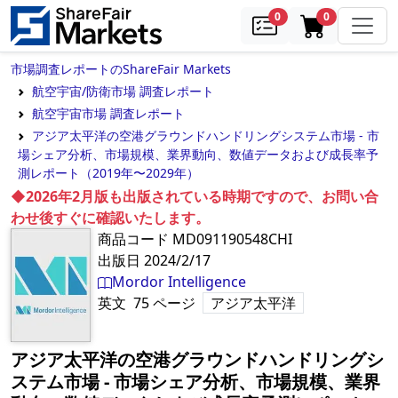
samples
in cart
0
0
市場調査レポートのShareFair Markets
航空宇宙/防衛市場 調査レポート
航空宇宙市場 調査レポート
アジア太平洋の空港グラウンドハンドリングシステム市場 - 市
場シェア分析、市場規模、業界動向、数値データおよび成長率予
測レポート（2019年〜2029年）
◆2026年2月版も出版されている時期ですので、お問い合
わせ後すぐに確認いたします。
商品コード
MD091190548CHI
出版日
2024/2/17
Mordor Intelligence
英文
75
ページ
アジア太平洋
アジア太平洋の空港グラウンドハンドリングシ
ステム市場 - 市場シェア分析、市場規模、業界