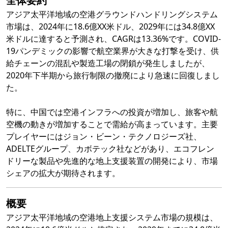
全体要約
アジア太平洋地域の空港グラウンドハンドリングシステム
市場は、2024年に18.6億XX米ドル、2029年には34.8億XX
米ドルに達すると予測され、CAGRは13.36%です。COVID-
19パンデミックの影響で航空業界が大きな打撃を受け、供
給チェーンの混乱や製造工場の閉鎖が発生しましたが、
2020年下半期から旅行制限の撤廃により急速に回復しまし
た。
特に、中国では空港インフラへの投資が増加し、旅客や航
空機の動きが増加することで需給が高まっています。主要
プレイヤーにはジョン・ビーン・テクノロジーズ社、
ADELTEグループ、カボテック社などがあり、エコフレン
ドリーな製品や先進的な地上支援装置の開発により、市場
シェアの拡大が期待されます。
概要
アジア太平洋地域の空港地上支援システム市場の規模は、