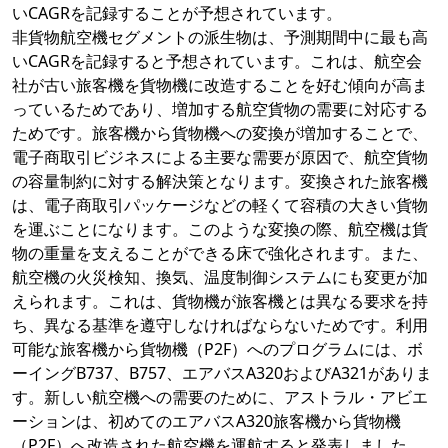
いCAGRを記録することが予想されています。
非貨物航空機セグメントの派生物は、予測期間中に最も高
いCAGRを記録すると予想されています。これは、航空会
社が古い旅客機を貨物機に改造することを好む傾向が高ま
っているためであり、増加する航空貨物の需要に対応する
ためです。旅客機から貨物機への変換が増加することで、
電子商取引ビジネスによる主要な需要が原因で、航空貨物
の容量制約に対する解決策となります。変換された旅客機
は、電子商取引パッケージなどの軽くて容積の大きい貨物
を運ぶことになります。このような変換の際、航空機は貨
物の重量を支えることができる床で強化されます。また、
航空機の火災検知、換気、温度制御システムにも変更が加
えられます。これは、貨物機が旅客機とは異なる要求を持
ち、異なる基準を遵守しなければならないためです。利用
可能な旅客機から貨物機（P2F）へのプログラムには、ボ
ーイングB737、B757、エアバスA320およびA321がありま
す。新しい航空機への需要のために、アストラル・アビエ
ーションは、初めてのエアバスA320旅客機から貨物機
（P2F）へ改造された航空機を運航すると発表しました。