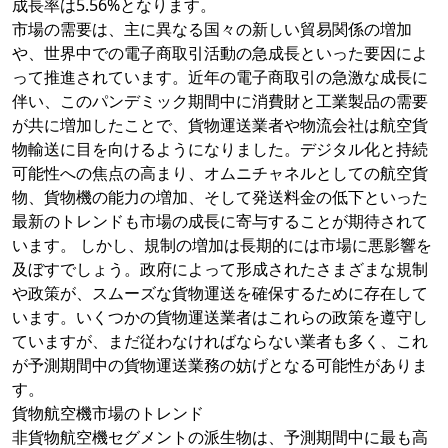
成長率は5.56%となります。
市場の需要は、主に異なる国々の新しい貿易関係の増加
や、世界中での電子商取引活動の急成長といった要因によ
って推進されています。近年の電子商取引の急激な成長に
伴い、このパンデミック期間中に消費財と工業製品の需要
が共に増加したことで、貨物運送業者や物流会社は航空貨
物輸送に目を向けるようになりました。デジタル化と持続
可能性への焦点の高まり、オムニチャネルとしての航空貨
物、貨物機の能力の増加、そして発送料金の低下といった
最新のトレンドも市場の成長に寄与することが期待されて
います。 しかし、規制の増加は長期的には市場に悪影響を
及ぼすでしょう。政府によって形成されたさまざまな規制
や政策が、スムーズな貨物運送を確保するために存在して
います。いくつかの貨物運送業者はこれらの政策を遵守し
ていますが、まだ従わなければならない業者も多く、これ
が予測期間中の貨物運送業務の妨げとなる可能性がありま
す。
貨物航空機市場のトレンド
非貨物航空機セグメントの派生物は、予測期間中に最も高