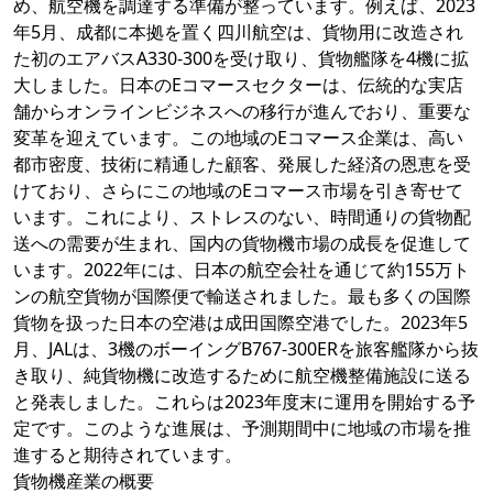
め、航空機を調達する準備が整っています。例えば、2023
年5月、成都に本拠を置く四川航空は、貨物用に改造され
た初のエアバスA330-300を受け取り、貨物艦隊を4機に拡
大しました。日本のEコマースセクターは、伝統的な実店
舗からオンラインビジネスへの移行が進んでおり、重要な
変革を迎えています。この地域のEコマース企業は、高い
都市密度、技術に精通した顧客、発展した経済の恩恵を受
けており、さらにこの地域のEコマース市場を引き寄せて
います。これにより、ストレスのない、時間通りの貨物配
送への需要が生まれ、国内の貨物機市場の成長を促進して
います。2022年には、日本の航空会社を通じて約155万ト
ンの航空貨物が国際便で輸送されました。最も多くの国際
貨物を扱った日本の空港は成田国際空港でした。2023年5
月、JALは、3機のボーイングB767-300ERを旅客艦隊から抜
き取り、純貨物機に改造するために航空機整備施設に送る
と発表しました。これらは2023年度末に運用を開始する予
定です。このような進展は、予測期間中に地域の市場を推
進すると期待されています。
貨物機産業の概要