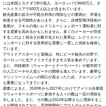
には米国とカナダで約1億人、ヨーロッパで3600万人、オ
ーストラリアで500万人以上が含まれています。
観光産業の拡大や可処分所得の増加などの要因が、市場を
前進させる可能性があります。さらに、自律型海洋技術の
進展が、スキルの低いレクリエーションボート運転者に対
する需要を高めるかもしれません。多くのメーカーが存在
するこのよく統合され断片化された業界は、レクリエーシ
ョンボートに対する世界的な需要に一貫した供給を確保し
ています。
アウトドアスポーツと冒険は、特にビーチ観光の分野で、
ヨーロッパと北アメリカでますます人気を集めています。
また、内陸都市（ウォーターとテーマパーク）や都市部で
の人工ビーチや人造ビーチの開発も進んでいます。豪華な
マリンツーリズムへの関心が高まったため、クルージング
も重要になってきています。
調査によると、2020年から2021年にかけてアメリカ合衆国
でウォータースポーツに参加する人々の数は一定の増加を
示しました。また、その数は2022年以降さらに増加するこ
とが期待されており、予測期間中にアウトボードモーター