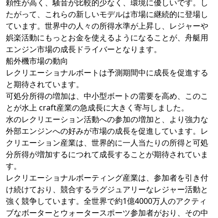
頼性が高く、騒音が比較的少なく、環境に優しいです。し
たがって、これらの新しいモデルは市場に継続的に登場し
ています。世界中の人々の所得水準が上昇し、レジャーや
娯楽活動にもっとお金を使えるようになることが、舟艇用
エンジン市場の成長ドライバーとなります。
船外機市場の動向
レクリエーショナルボートは予測期間中に成長を促進する
と期待されています。
可処分所得の増加は、中小型ボートの需要を高め、このこ
とが水上 craft産業の急成長に大きく寄与しました。
水のレクリエーション活動への参加の増加と、より強力な
外部エンジンへの好みが市場の成長を促進しています。レ
クリエーション産業は、世界的に一人当たりの所得と可処
分所得が増加するにつれて成長することが期待されていま
す。
レクリエーショナルボーティング産業は、参加者を引き付
け続けており、競合するラグジュアリーなレジャー活動と
強く競争しています。全世界で約1億4000万人のアクティ
ブなボーターとウォータースポーツ参加者がおり、その中