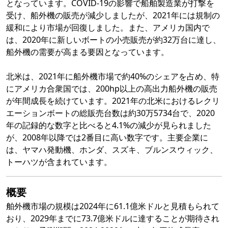
となっています。COVID-19の影響で船舶製造業が打撃を
受け、船外機の販売が減少しましたが、2021年には規制の
緩和により市場が回復しました。また、アメリカ国内で
は、2020年に新しいボートの小売販売が約32万台に達し、
船外機の需要が高まる要因となっています。
北米は、2021年に船外機市場で約40%のシェアを占め、特
にアメリカ合衆国では、200hp以上の高出力船外機の販売
が年間成長を続けています。2021年の北米におけるレクリ
エーションボートの総販売台数は約30万5734台で、2020
年の記録的な数字と比べると4.1%の減少が見られました
が、2008年以降では2番目に高い数字です。主要企業に
は、ヤマハ発動機、ホンダ、スズキ、ブルンスウィック、
トーハツが含まれています。
概要
舶外機市場の規模は2024年に61.1億米ドルと見積もられて
おり、2029年までに73.7億米ドルに達することが期待され