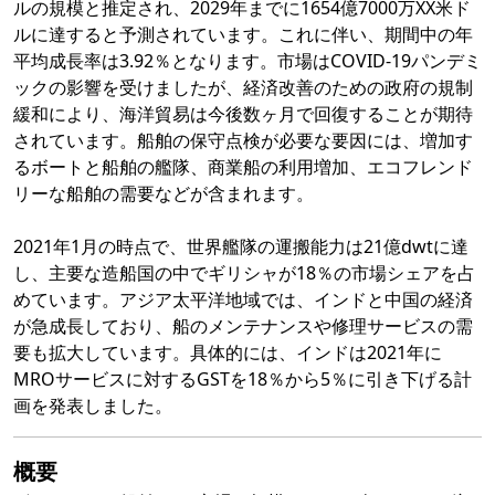
ルの規模と推定され、2029年までに1654億7000万XX米ド
ルに達すると予測されています。これに伴い、期間中の年
平均成長率は3.92％となります。市場はCOVID-19パンデミ
ックの影響を受けましたが、経済改善のための政府の規制
緩和により、海洋貿易は今後数ヶ月で回復することが期待
されています。船舶の保守点検が必要な要因には、増加す
るボートと船舶の艦隊、商業船の利用増加、エコフレンド
リーな船舶の需要などが含まれます。
2021年1月の時点で、世界艦隊の運搬能力は21億dwtに達
し、主要な造船国の中でギリシャが18％の市場シェアを占
めています。アジア太平洋地域では、インドと中国の経済
が急成長しており、船のメンテナンスや修理サービスの需
要も拡大しています。具体的には、インドは2021年に
MROサービスに対するGSTを18％から5％に引き下げる計
画を発表しました。
概要