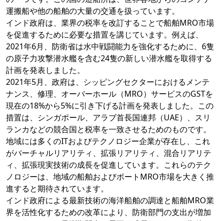
運搬船や他の船舶の大量の交通を扱っています。
インド政府は、業界の税率を改訂することで船舶MRO市場
を促進するために必要な措置を講じています。例えば、
2021年6月、防衛省は水中戦闘能力を強化するために、6隻
の原子力攻撃潜水艦を含む24隻の新しい潜水艦を取得する
計画を発表しました。
2021年5月、政府は、シッピングセクターにおけるメンテ
ナンス、修理、オーバーホール（MRO）サービスのGSTを
現在の18%から5%に引き下げる計画を発表しました。この
措置は、シンガポール、アラブ首長国連邦（UAE）、スリ
ランカなどの競合国と税率を一致させるためのものです。
地域には多くのITおよびテクノロジー企業が存在し、これ
がバーチャルリアリティ、拡張リアリティ、混合リアリテ
ィ、拡張現実技術の成長を促進しています。これらのテク
ノロジーは、地域の船舶およびボートMRO市場を大きく推
進すると期待されています。
インド政府による最新技術の海洋船舶の調達と船舶MRO業
界を活性化するための改革により、防衛部門の支出が増加