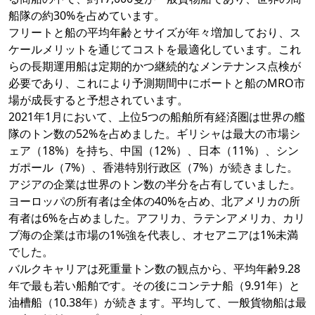
船隊の約30%を占めています。
フリートと船の平均年齢とサイズが年々増加しており、ス
ケールメリットを通じてコストを最適化しています。これ
らの長期運用船は定期的かつ継続的なメンテナンス点検が
必要であり、これにより予測期間中にボートと船のMRO市
場が成長すると予想されています。
2021年1月において、上位5つの船舶所有経済圏は世界の艦
隊のトン数の52%を占めました。ギリシャは最大の市場シ
ェア（18%）を持ち、中国（12%）、日本（11%）、シン
ガポール（7%）、香港特別行政区（7%）が続きました。
アジアの企業は世界のトン数の半分を占有していました。
ヨーロッパの所有者は全体の40%を占め、北アメリカの所
有者は6%を占めました。アフリカ、ラテンアメリカ、カリ
ブ海の企業は市場の1%強を代表し、オセアニアは1%未満
でした。
バルクキャリアは死重量トン数の観点から、平均年齢9.28
年で最も若い船舶です。その後にコンテナ船（9.91年）と
油槽船（10.38年）が続きます。平均して、一般貨物船は最