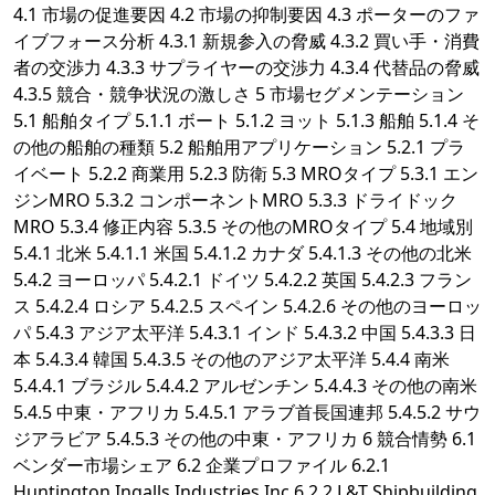
4.1 市場の促進要因 4.2 市場の抑制要因 4.3 ポーターのファ
イブフォース分析 4.3.1 新規参入の脅威 4.3.2 買い手・消費
者の交渉力 4.3.3 サプライヤーの交渉力 4.3.4 代替品の脅威
4.3.5 競合・競争状況の激しさ 5 市場セグメンテーション
5.1 船舶タイプ 5.1.1 ボート 5.1.2 ヨット 5.1.3 船舶 5.1.4 そ
の他の船舶の種類 5.2 船舶用アプリケーション 5.2.1 プラ
イベート 5.2.2 商業用 5.2.3 防衛 5.3 MROタイプ 5.3.1 エン
ジンMRO 5.3.2 コンポーネントMRO 5.3.3 ドライドック
MRO 5.3.4 修正内容 5.3.5 その他のMROタイプ 5.4 地域別
5.4.1 北米 5.4.1.1 米国 5.4.1.2 カナダ 5.4.1.3 その他の北米
5.4.2 ヨーロッパ 5.4.2.1 ドイツ 5.4.2.2 英国 5.4.2.3 フラン
ス 5.4.2.4 ロシア 5.4.2.5 スペイン 5.4.2.6 その他のヨーロッ
パ 5.4.3 アジア太平洋 5.4.3.1 インド 5.4.3.2 中国 5.4.3.3 日
本 5.4.3.4 韓国 5.4.3.5 その他のアジア太平洋 5.4.4 南米
5.4.4.1 ブラジル 5.4.4.2 アルゼンチン 5.4.4.3 その他の南米
5.4.5 中東・アフリカ 5.4.5.1 アラブ首長国連邦 5.4.5.2 サウ
ジアラビア 5.4.5.3 その他の中東・アフリカ 6 競合情勢 6.1
ベンダー市場シェア 6.2 企業プロファイル 6.2.1
Huntington Ingalls Industries Inc 6.2.2 L&T Shipbuilding