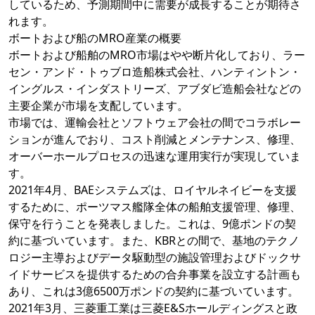
しているため、予測期間中に需要が成長することが期待さ
れます。
ボートおよび船のMRO産業の概要
ボートおよび船舶のMRO市場はやや断片化しており、ラー
セン・アンド・トゥブロ造船株式会社、ハンティントン・
イングルス・インダストリーズ、アブダビ造船会社などの
主要企業が市場を支配しています。
市場では、運輸会社とソフトウェア会社の間でコラボレー
ションが進んでおり、コスト削減とメンテナンス、修理、
オーバーホールプロセスの迅速な運用実行が実現していま
す。
2021年4月、BAEシステムズは、ロイヤルネイビーを支援
するために、ポーツマス艦隊全体の船舶支援管理、修理、
保守を行うことを発表しました。これは、9億ポンドの契
約に基づいています。また、KBRとの間で、基地のテクノ
ロジー主導およびデータ駆動型の施設管理およびドックサ
イドサービスを提供するための合弁事業を設立する計画も
あり、これは3億6500万ポンドの契約に基づいています。
2021年3月、三菱重工業は三菱E&Sホールディングスと政