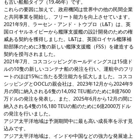
も古い船舶タイプ（19.46年）です。
これらの要因に加えて、政府機関は世界中の他の民間企業
と共同事業を開始し、フリート能力を向上させています。
2021年9月、ラーセン・アンド・トウブロ（L&T）は、英
国ロイヤルネイビーから艦隊支援艦の設計開発のための権
威ある契約を獲得しました。L&Tは、英国ロイヤル艦隊補
助部隊のために3隻の新しい艦隊支援艦（FSS）を建造する
契約を授与されました。
2021年7月、コスコシッピングホールディングスは15億ド
ルの10隻の新しいコンテナ船の発注を行い、運航中のフリ
ートのほぼ15%に当たる受注能力を拡大しました。コスコ
シッピングとOOCLの親会社は、2023年12月から2024年9
月の間に納入される6隻の14,092 TEU船のために8億7600
万ドルの発注を発表し、また、2025年6月から12月の間に
納入される4隻の16,180 TEUの船のために6億2000万ドル
の発注を行いました。
アジア太平洋地域は予測期間中に最も高い成長率を示す見
込みです。
アジア太平洋地域は、インドや中国などの強力な発展途上