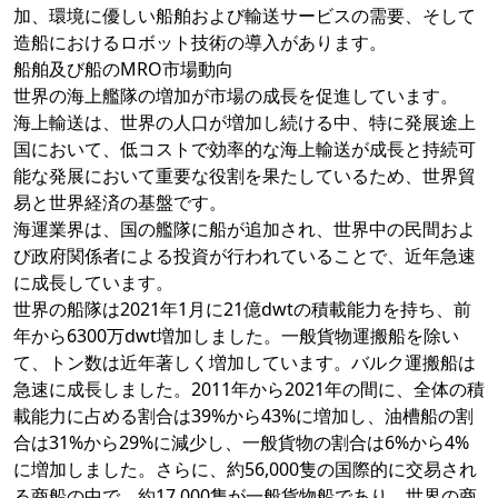
加、環境に優しい船舶および輸送サービスの需要、そして
造船におけるロボット技術の導入があります。
船舶及び船のMRO市場動向
世界の海上艦隊の増加が市場の成長を促進しています。
海上輸送は、世界の人口が増加し続ける中、特に発展途上
国において、低コストで効率的な海上輸送が成長と持続可
能な発展において重要な役割を果たしているため、世界貿
易と世界経済の基盤です。
海運業界は、国の艦隊に船が追加され、世界中の民間およ
び政府関係者による投資が行われていることで、近年急速
に成長しています。
世界の船隊は2021年1月に21億dwtの積載能力を持ち、前
年から6300万dwt増加しました。一般貨物運搬船を除い
て、トン数は近年著しく増加しています。バルク運搬船は
急速に成長しました。2011年から2021年の間に、全体の積
載能力に占める割合は39%から43%に増加し、油槽船の割
合は31%から29%に減少し、一般貨物の割合は6%から4%
に増加しました。さらに、約56,000隻の国際的に交易され
る商船の中で、約17,000隻が一般貨物船であり、世界の商