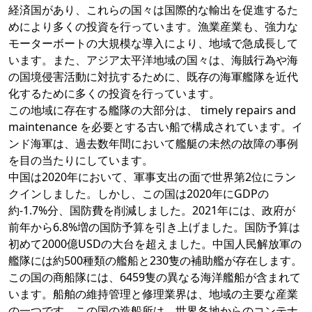
経済国があり、これらの国々は国際的な輸出を促進するた
めにより多くの投資を行っています。漁業産業も、強力な
モーターボートの大規模な導入により、地域で急成長して
います。また、アジア太平洋地域の国々は、海賊行為や海
の国境侵害活動に対抗するために、既存の海軍艦隊を近代
化するために多くの投資を行っています。
この地域に存在する艦隊の大部分は、 timely repairs and
maintenance を必要とする古い船で構成されています。イ
ンド海軍は、過去数年間において艦艇の未然の故障の事例
を目の当たりにしています。
中国は2020年において、軍事支出の面で世界第2位にラン
クインしました。しかし、この国は2020年にGDPの
約-1.7%分、国防費を削減しました。2021年には、政府が
前年から6.8%増の国防予算を引き上げました。国防予算は
初めて2000億USDの大台を超えました。中国人民解放軍の
艦隊には約500種類の艦船と230隻の補助艦が存在します。
この国の商船隊には、6459隻の異なる海洋艦船が含まれて
います。船舶の維持管理と修理業界は、地域の主要な産業
の一つです。この国の造船所は、世界各地からのコンテナ