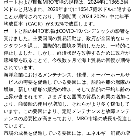
ボートおよび船舶MRO市場の規模は、2024年に1365.3億
米ドルと見込まれ、2029年までに1654.7億米ドルに達する
ことが期待されており、予測期間（2024-2029）中に年平
均成長率（CAGR）が3.92%で成長します。
ボートと船のMRO市場はCOVID-19パンデミックの影響を
受けました。主要国間の貿易活動は、政府が全国的なロッ
クダウンを課し、国際的な国境を閉鎖したため、一時的に
停止しました。しかし、経済状況を改善するために政府が
緩和策を取ることで、今後数ヶ月で海上貿易の回復が期待
されています。
海洋産業におけるメンテナンス、修理、オーバーホールサ
ービスの需要を促進している要因には、船舶や船の艦隊の
増加、新しい船舶の販売の増加、そして船舶の平均年齢の
上昇が含まれます。さまざまな国間の貿易と商業の増加に
より、商業船の使用が増加し、それらがより多く稼働して
います。この要因により、定期メンテナンスと故障メンテ
ナンスの必要性が高まっており、MRO市場の成長を促進し
ています。
市場の成長を促進している要因には、エネルギー消費の増