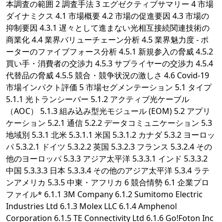
本調査の範囲 2 調査手法 3 エグゼクティブサマリー 4 市場
ダイナミクス 4.1 市場概要 4.2 市場の促進要因 4.3 市場の
抑制要因 4.3.1 遅々として進まない光相互接続関連技術の
商業化 4.4 業界バリューチェーン分析 4.5 業界魅力度 - ポ
ーターのファイブフォース分析 4.5.1 新規参入の脅威 4.5.2
買い手・消費者の交渉力 4.5.3 サプライヤーの交渉力 4.5.4
代替品の脅威 4.5.5 競合・競争状況の激しさ 4.6 Covid-19
市場インパクト評価 5 市場セグメンテーション 5.1 タイプ
5.1.1 光トランシーバー 5.1.2 アクティブ光ケーブル
（AOC） 5.1.3 組み込み型光モジュール (EOM) 5.2 アプリ
ケーション 5.2.1 通信 5.2.2 データコミュニケーション 5.3
地域別 5.3.1 北米 5.3.1.1 米国 5.3.1.2 カナダ 5.3.2 ヨーロッ
パ 5.3.2.1 ドイツ 5.3.2.2 英国 5.3.2.3 フランス 5.3.2.4 その
他のヨーロッパ 5.3.3 アジア太平洋 5.3.3.1 インド 5.3.3.2
中国 5.3.3.3 日本 5.3.3.4 その他のアジア太平洋 5.3.4 ラテ
ンアメリカ 5.3.5 中東・アフリカ 6 競合情勢 6.1 企業プロ
ファイル* 6.1.1 3M Company 6.1.2 Sumitomo Electric
Industries Ltd 6.1.3 Molex LLC 6.1.4 Amphenol
Corporation 6.1.5 TE Connectivity Ltd 6.1.6 Go!Foton Inc