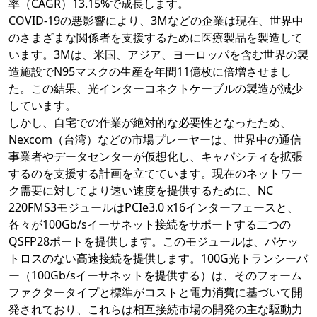
率（CAGR）13.15%で成長します。
COVID-19の悪影響により、3Mなどの企業は現在、世界中
のさまざまな関係者を支援するために医療製品を製造して
います。3Mは、米国、アジア、ヨーロッパを含む世界の製
造施設でN95マスクの生産を年間11億枚に倍増させまし
た。この結果、光インターコネクトケーブルの製造が減少
しています。
しかし、自宅での作業が絶対的な必要性となったため、
Nexcom（台湾）などの市場プレーヤーは、世界中の通信
事業者やデータセンターが仮想化し、キャパシティを拡張
するのを支援する計画を立てています。現在のネットワー
ク需要に対してより速い速度を提供するために、NC
220FMS3モジュールはPCIe3.0 x16インターフェースと、
各々が100Gb/sイーサネット接続をサポートする二つの
QSFP28ポートを提供します。このモジュールは、パケッ
トロスのない高速接続を提供します。100G光トランシーバ
ー（100Gb/sイーサネットを提供する）は、そのフォーム
ファクタータイプと標準がコストと電力消費に基づいて開
発されており、これらは相互接続市場の開発の主な駆動力