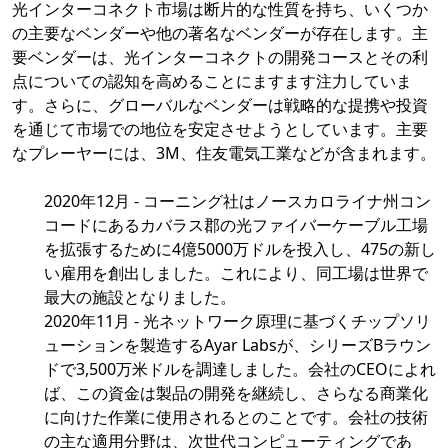
光インターコネクト市場は断片的な性質を持ち、いくつか
の主要なベンダーや他の著名なベンダーが存在します。主
要ベンダーは、光インターコネクトの開発コースとその利
点についての認知を高めることにますます注力していま
す。さらに、グローバルなベンダーは戦略的な提携や投資
を通じて市場での地位を安定させようとしています。主要
なプレーヤーには、3M、住友電気工業などが含まれます。
2020年12月 - コーニング社はノースカロライナ州コン
コードにあるカバラス郡の光ファイバーケーブル工場
を拡張するために4億5000万ドルを投入し、475の新し
い雇用を創出しました。これにより、同工場は世界で
最大の施設となりました。
2020年11月 - 光ネットワーク原理に基づくチップソリ
ューションを製造するAyar Labsが、シリーズBラウン
ドで3,500万米ドルを調達しました。会社のCEOによれ
ば、この資金は製品の開発を継続し、さらなる商業化
に向けた作業に使用されるとのことです。会社の技術
の主な適用分野は、次世代コンピューティングであ