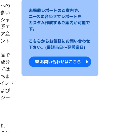
分への
の多い
ンシャ
ス系エ
ケア産
メント
製品で
然成分
界では
立ちま
、インド
および
ロジー
製剤