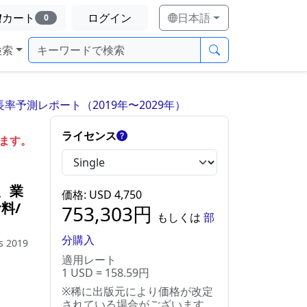
カート
ログイン
日本語
0
検索
予測レポート（2019年〜2029年）
ライセンス
します。
、業
価格
: USD
4,750
料/
753,303
円
もしくは
部
分購入
ts 2019
適用レート
1 USD = 158.59円
※稀に出版元により価格が改定
されている場合がございます。