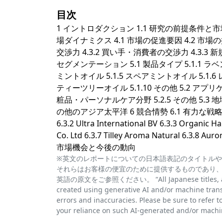
目次
1 イントロダクション 1.1 研究の前提条件と市場
場ダイナミクス 4.1 市場の促進要因 4.2 市場
交渉力 4.3.2 買い手・消費者の交渉力 4.3.3 
セグメンテーション 5.1 製品タイプ 5.1.1 ラベン
ミントオイル 5.1.5 スペアミントオイル 5.1.6 
ティーツリーオイル 5.1.10 その他 5.2 アプリケー
粧品・パーソナルケア分野 5.2.5 その他 5.3 地域別 5
の他のアジア太平洋 6 競合情勢 6.1 有力な戦略 6.2
6.3.2 Ultra International BV 6.3.3 Organic Ha
Co. Ltd 6.3.7 Tilley Aroma Natural 6.3.8 Aurom
市場機会と今後の動向
※英文のレポートについての日本語表記のタイトルや
それらはお客様の便宜のために提供するものであり
英語の原文をご参照ください。 “All Japanese titles, abstra
created using generative AI and/or machine trans
errors and inaccuracies. Please be sure to refer to 
your reliance on such AI-generated and/or machin