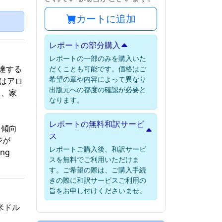
カートに追加
）
レポートの部分購入
レポートの一部のみを購入いた
に達する
だくことも可能です。価格はご
希望の章や内容によって異なり
はアロ
出版元への都度の確認が必要と
り、家
なります。
レポートの無料和訳サービ
る傾向
ス
ジが
レポートご購入後、和訳サービ
ng
スを無料でご利用いただけま
す。ご希望の際は、ご購入手続
きの際に和訳サービスご利用の
旨をお申し付けくださいませ。
米ドル
。