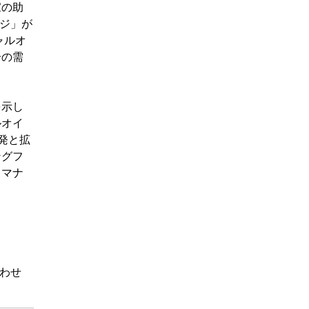
家の助
サジ」が
ャルオ
分の需
を示し
ルオイ
発と拡
ングフ
ロマナ
わせ