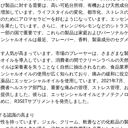
よび製品に対する需要は、高い可処分所得、有機および天然成
り増加しています。ライフスタイルの変化、都市化、ストレス
康のためにアロマセラピーを好むようになっています。エッセ
割を果たしています。さらに、オレンジやレモンなどのシトラ
、一部の国で重要です。これらの製品は家庭およびパーソナル
センシャルオイルは最近、フレーバー、香料、製薬成分のセグ
ます人気が高まっています。市場のプレーヤーは、さまざまな
ルオイルを導入しています。消費者の間でクリーンラベルの天
オイルは栄養素を失うことなく自然に抽出されるため、食品業
センシャルオイルの使用が広く知られており、痛みの緩和に役
薬品にエッセンシャルオイルを使用しています。2021年7月
消費者ヘルスケア部門は、重要な痛みの管理、ストレス管理、
を提供しました。彼らは、エッセンシャルオイルとナノテクノ
めに、R3SETサプリメントを発売しました。
に対する認識の高まり
特性を持っています。ジェル、クリーム、軟膏などの化粧品の