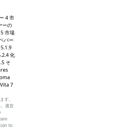
 4 市
イヤーの
 5 市場
 ペパー
.1.9
2.4 化
.5 そ
res
Aroma
Vita 7
ります。
い。適宜
e
tain
tion to