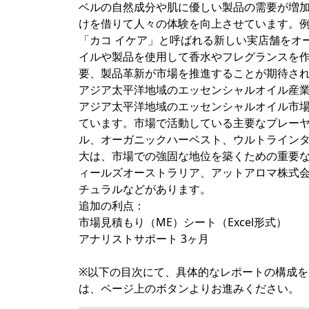
ベルの自然成分や肌に優しい製品の需要が増
けを借りて人々の体験を向上させています。例
「カコ イケア」と呼ばれる新しい実店舗をオ
イルや製品を使用して香水やフレグランスを
要、製品革新が市場を推進することが期待さ
アジア太平洋地域のエッセンシャルオイル産
アジア太平洋地域のエッセンシャルオイル市
ています。市場で活動している主要なプレー
ル、オーガニックハーベスト、ウルトラインタ
大は、市場での強固な地位を築くための重要
ィールズオーストラリア、アットアロマ株式
チュラルなどがあります。
追加の利点：
市場見積もり（ME）シート（Excel形式）
アナリストサポート 3ヶ月
※以下の目次にて、具体的なレポートの構成
は、ページ上のボタンよりお進みください。