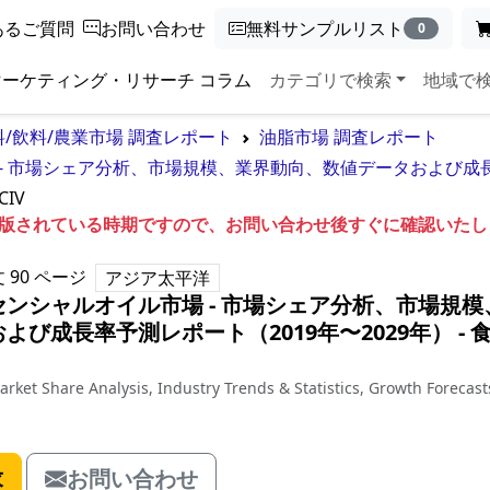
あるご質問
お問い合わせ
無料サンプルリスト
0
マーケティング・リサーチ コラム
カテゴリで検索
地域で
料/飲料/農業市場 調査レポート
油脂市場 調査レポート
 市場シェア分析、市場規模、業界動向、数値データおよび成長率
CIV
も出版されている時期ですので、お問い合わせ後すぐに確認いた
文
90
ページ
アジア太平洋
ンシャルオイル市場 - 市場シェア分析、市場規模
よび成長率予測レポート（2019年〜2029年）
‐
食
 Market Share Analysis, Industry Trends & Statistics, Growth Forecas
求
お問い合わせ