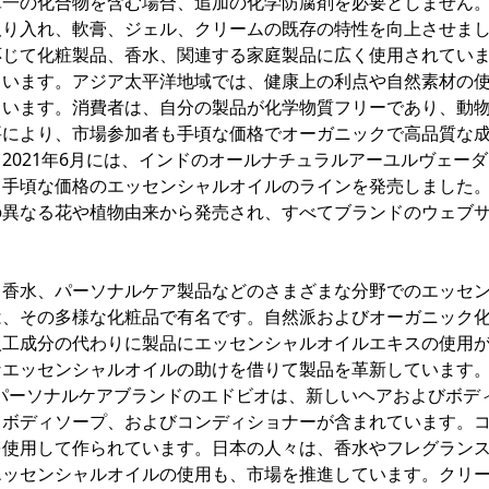
単一の化合物を含む場合、追加の化学防腐剤を必要としません
取り入れ、軟膏、ジェル、クリームの既存の特性を向上させま
応じて化粧製品、香水、関連する家庭製品に広く使用されてい
ています。アジア太平洋地域では、健康上の利点や自然素材の
ています。消費者は、自分の製品が化学物質フリーであり、動
要により、市場参加者も手頃な価格でオーガニックで高品質な
2021年6月には、インドのオールナチュラルアーユルヴェー
手頃な価格のエッセンシャルオイルのラインを発売しました。
の異なる花や植物由来から発売され、すべてブランドのウェブ
。
、香水、パーソナルケア製品などのさまざまな分野でのエッセ
は、その多様な化粧品で有名です。自然派およびオーガニック
人工成分の代わりに製品にエッセンシャルオイルエキスの使用
なエッセンシャルオイルの助けを借りて製品を革新しています
よびパーソナルケアブランドのエドビオは、新しいヘアおよびボデ
、ボディソープ、およびコンディショナーが含まれています。
を使用して作られています。日本の人々は、香水やフレグラン
エッセンシャルオイルの使用も、市場を推進しています。クリ