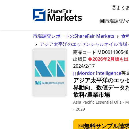
よく
市場調査/
市場調査レポートのShareFair Markets
食
アジア太平洋のエッセンシャルオイル市場 -
商品コード
MD091190548
出版日
◆2026年2月版
2024/2/17
英
Mordor Intelligence
アジア太平洋のエッセ
界動向、数値データお
飲料/農業市場
Asia Pacific Essential Oils -
- 2029
無料サンプル請