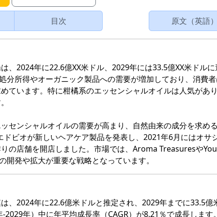
目次
原文（英語
024年に22.6億XX米ドル、2029年には33.5億XX米ドル
い可処分所得やオーガニック製品への需要が増加しており、消費者
求めています。特に柑橘系のエッセンシャルオイルは人気があ
す。
エッセンシャルオイルの需要が高まり、自然由来の成分を求め
はエドビオが新しいヘアケア製品を発表し、2021年6月にはオサ
舗を開店しました。市場では、Aroma TreasuresやYou
製品の開発や拡大が重要な戦略となっています。
2024年に22.6億米ドルと推定され、2029年までに33.5億
2029年）中に年平均成長率（CAGR）が8.21％で成長します