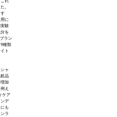
。これ
した。
ます
使用に
物実験
成分を
ダブラン
9種類
サイト
ンシャ
化粧品
が増加
。例え
ィケア
コンデ
スにも
ーンラ