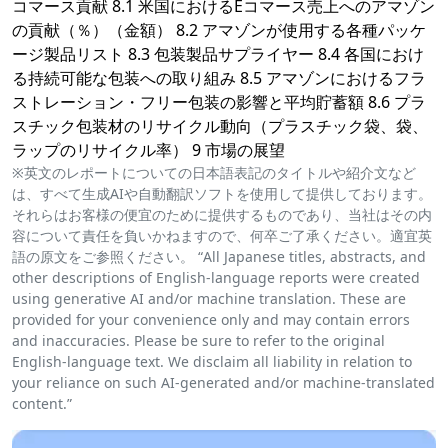
コマース貢献 8.1 米国におけるEコマース売上へのアマゾン
の貢献（％）（金額） 8.2 アマゾンが使用する各種パッケ
ージ製品リスト 8.3 包装製品サプライヤー 8.4 各国におけ
る持続可能な包装への取り組み 8.5 アマゾンにおけるフラ
ストレーション・フリー包装の影響と平均貯蓄額 8.6 プラ
スチック包装材のリサイクル動向（プラスチック袋、袋、
ラップのリサイクル率） 9 市場の展望
※英文のレポートについての日本語表記のタイトルや紹介文など
は、すべて生成AIや自動翻訳ソフトを使用して提供しております。
それらはお客様の便宜のために提供するものであり、当社はその内
容について責任を負いかねますので、何卒ご了承ください。適宜英
語の原文をご参照ください。 “All Japanese titles, abstracts, and
other descriptions of English-language reports were created
using generative AI and/or machine translation. These are
provided for your convenience only and may contain errors
and inaccuracies. Please be sure to refer to the original
English-language text. We disclaim all liability in relation to
your reliance on such AI-generated and/or machine-translated
content.”