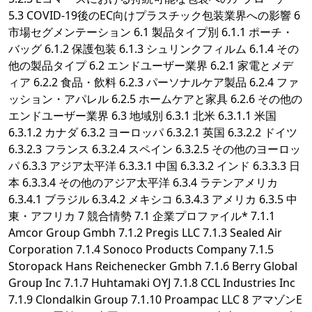
5.3 COVID-19後のEC向けプラスチック包装業界への影響 6
市場セグメンテーション 6.1 製品タイプ別 6.1.1 ポーチ・
バッグ 6.1.2 保護包装 6.1.3 シュリンクフィルム 6.1.4 その
他の製品タイプ 6.2 エンドユーザー業界 6.2.1 家電とメデ
ィア 6.2.2 食品・飲料 6.2.3 パーソナルケア製品 6.2.4 ファ
ッション・アパレル 6.2.5 ホームケアと家具 6.2.6 その他の
エンドユーザー業界 6.3 地域別 6.3.1 北米 6.3.1.1 米国
6.3.1.2 カナダ 6.3.2 ヨーロッパ 6.3.2.1 英国 6.3.2.2 ドイツ
6.3.2.3 フランス 6.3.2.4 スペイン 6.3.2.5 その他のヨーロッ
パ 6.3.3 アジア太平洋 6.3.3.1 中国 6.3.3.2 インド 6.3.3.3 日
本 6.3.3.4 その他のアジア太平洋 6.3.4 ラテンアメリカ
6.3.4.1 ブラジル 6.3.4.2 メキシコ 6.3.4.3 アメリカ 6.3.5 中
東・アフリカ 7 競合情勢 7.1 企業プロファイル* 7.1.1
Amcor Group Gmbh 7.1.2 Pregis LLC 7.1.3 Sealed Air
Corporation 7.1.4 Sonoco Products Company 7.1.5
Storopack Hans Reichenecker Gmbh 7.1.6 Berry Global
Group Inc 7.1.7 Huhtamaki OYJ 7.1.8 CCL Industries Inc
7.1.9 Clondalkin Group 7.1.10 Proampac LLC 8 アマゾンE