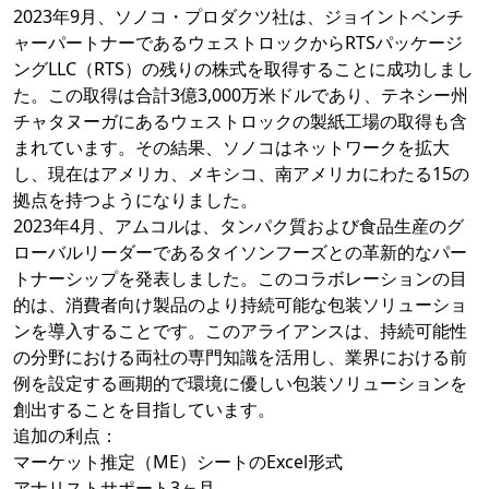
2023年9月、ソノコ・プロダクツ社は、ジョイントベンチ
ャーパートナーであるウェストロックからRTSパッケージ
ングLLC（RTS）の残りの株式を取得することに成功しまし
た。この取得は合計3億3,000万米ドルであり、テネシー州
チャタヌーガにあるウェストロックの製紙工場の取得も含
まれています。その結果、ソノコはネットワークを拡大
し、現在はアメリカ、メキシコ、南アメリカにわたる15の
拠点を持つようになりました。
2023年4月、アムコルは、タンパク質および食品生産のグ
ローバルリーダーであるタイソンフーズとの革新的なパー
トナーシップを発表しました。このコラボレーションの目
的は、消費者向け製品のより持続可能な包装ソリューショ
ンを導入することです。このアライアンスは、持続可能性
の分野における両社の専門知識を活用し、業界における前
例を設定する画期的で環境に優しい包装ソリューションを
創出することを目指しています。
追加の利点：
マーケット推定（ME）シートのExcel形式
アナリストサポート3ヶ月