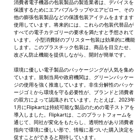
消費者電子機器の包装製品の製造業者は、デバイスを
保護するためにエアバブルラップやエアピロー、その
他の膨張包装製品などの保護包装アイテムをますます
使用しています。将来的には、これらの包装代替品が
すべての電子カテゴリーの要求を満たすと予想されて
います。 小型消費財のブリスター包装は効果的に機能
します。このプラスチック包装は、商品を目立たせ、
改ざん防止機能を提供しながら、開封が簡単です。
環境に優しい電子製品のパッケージングが人気を集め
ています。規制当局や政府機関は、グリーンパッケー
ジの使用を強く推進しています。非生分解性のパッケ
ージゴミから環境を守る必要性が、ブランドと消費者
の双方によって認識されています。たとえば、2023年
1月にFlipkartは持続可能な製品のための電子ストアを
導入しました。Flipkartは、このプラットフォームを
通じて、同社が変化をもたらし、透明性があり消費者
指向で環境に優しい形で、情報に基づいた購入決定を
促すことができると期待しています。