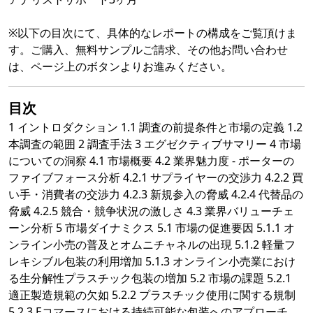
※以下の目次にて、具体的なレポートの構成をご覧頂けま
す。ご購入、無料サンプルご請求、その他お問い合わせ
は、ページ上のボタンよりお進みください。
目次
1 イントロダクション 1.1 調査の前提条件と市場の定義 1.2
本調査の範囲 2 調査手法 3 エグゼクティブサマリー 4 市場
についての洞察 4.1 市場概要 4.2 業界魅力度 - ポーターの
ファイブフォース分析 4.2.1 サプライヤーの交渉力 4.2.2 買
い手・消費者の交渉力 4.2.3 新規参入の脅威 4.2.4 代替品の
脅威 4.2.5 競合・競争状況の激しさ 4.3 業界バリューチェ
ーン分析 5 市場ダイナミクス 5.1 市場の促進要因 5.1.1 オ
ンライン小売の普及とオムニチャネルの出現 5.1.2 軽量フ
レキシブル包装の利用増加 5.1.3 オンライン小売業におけ
る生分解性プラスチック包装の増加 5.2 市場の課題 5.2.1
適正製造規範の欠如 5.2.2 プラスチック使用に関する規制
5.2.3 Eコマースにおける持続可能な包装へのアプローチ