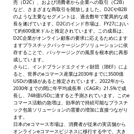
売（D2C）、および消費者から企業への取引（C2B）
など、さまざまな商取引を開放しました。D2CやB2B
のような主要なセグメントは、過去数年で驚異的な成
長を遂げています。D2Cのインド市場は、FY27におい
て約600億米ドルと推定されています。この成長は、
D2C企業がオンライン顧客の要求に応えるためにます
ますプラスチックパッケージングソリューションに依
存することで、パッケージングの風景を根本的に再形
成しています。
さらに、インドブランドエクイティ財団（IBEF）によ
ると、世界のeコマース産業は2030年までに3500億
USDの価値があると推定されています。2022年から
2030年までの間に年平均成長率（CAGR）21.5%で成
長し、748億USDに達すると予測されています。このe
コマース活動の急増は、効率的で持続可能なプラスチ
ック包装ソリューションの需要の増加に直接つながり
ます。
日本のeコマース市場は、消費者が従来の実店舗から
オンラインeコマースビジネスに移行する中で、大き