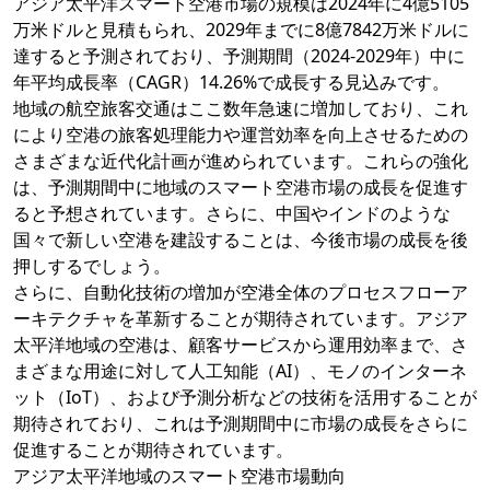
アジア太平洋スマート空港市場の規模は2024年に4億5105
万米ドルと見積もられ、2029年までに8億7842万米ドルに
達すると予測されており、予測期間（2024-2029年）中に
年平均成長率（CAGR）14.26%で成長する見込みです。
地域の航空旅客交通はここ数年急速に増加しており、これ
により空港の旅客処理能力や運営効率を向上させるための
さまざまな近代化計画が進められています。これらの強化
は、予測期間中に地域のスマート空港市場の成長を促進す
ると予想されています。さらに、中国やインドのような
国々で新しい空港を建設することは、今後市場の成長を後
押しするでしょう。
さらに、自動化技術の増加が空港全体のプロセスフローア
ーキテクチャを革新することが期待されています。アジア
太平洋地域の空港は、顧客サービスから運用効率まで、さ
まざまな用途に対して人工知能（AI）、モノのインターネ
ット（IoT）、および予測分析などの技術を活用することが
期待されており、これは予測期間中に市場の成長をさらに
促進することが期待されています。
アジア太平洋地域のスマート空港市場動向