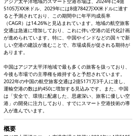
アジア太平洋地域のスマート空港市場は、2024年に4億
5105万XX米ドル、2029年には8億7842万XX米ドルに達す
ると予測されており、この期間中に年平均成長率
（CAGR）は14.26%と見込まれています。地域の航空旅客
交通は急速に増加しており、これに伴い空港の近代化計画
が進められています。特に、中国やインドなどの国々で新
しい空港の建設が進むことで、市場成長が促される期待が
あります。
中国はアジア太平洋地域で最も多くの旅客を扱っており、
今後も市場での主導権を維持すると予想されています。
2022年の中国の航空旅客交通は2億5171万3千人に達し、
運輸空港の数は約450に増加する見込みです。また、中国
は「安全で、環境に配慮した、思慮深い、旅客に優しい空
港」の開発に注力しており、すでにスマート空港技術の導
入が進んでいます。
概要