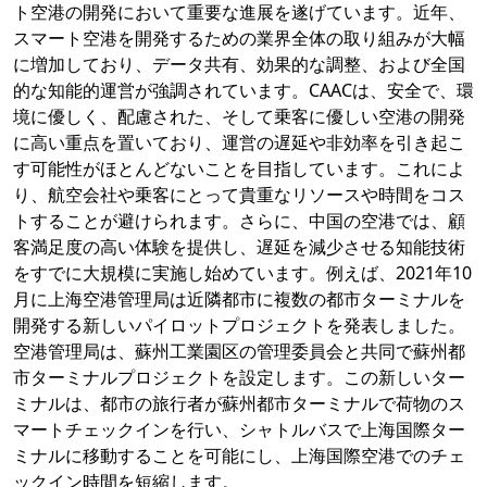
ト空港の開発において重要な進展を遂げています。近年、
スマート空港を開発するための業界全体の取り組みが大幅
に増加しており、データ共有、効果的な調整、および全国
的な知能的運営が強調されています。CAACは、安全で、環
境に優しく、配慮された、そして乗客に優しい空港の開発
に高い重点を置いており、運営の遅延や非効率を引き起こ
す可能性がほとんどないことを目指しています。これによ
り、航空会社や乗客にとって貴重なリソースや時間をコス
トすることが避けられます。さらに、中国の空港では、顧
客満足度の高い体験を提供し、遅延を減少させる知能技術
をすでに大規模に実施し始めています。例えば、2021年10
月に上海空港管理局は近隣都市に複数の都市ターミナルを
開発する新しいパイロットプロジェクトを発表しました。
空港管理局は、蘇州工業園区の管理委員会と共同で蘇州都
市ターミナルプロジェクトを設定します。この新しいター
ミナルは、都市の旅行者が蘇州都市ターミナルで荷物のス
マートチェックインを行い、シャトルバスで上海国際ター
ミナルに移動することを可能にし、上海国際空港でのチェ
ックイン時間を短縮します。