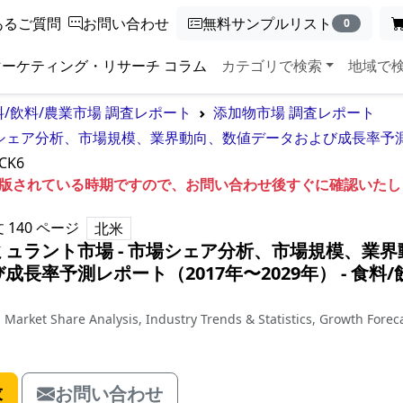
あるご質問
お問い合わせ
無料サンプルリスト
0
マーケティング・リサーチ コラム
カテゴリで検索
地域で
料/飲料/農業市場 調査レポート
添加物市場 調査レポート
シェア分析、市場規模、業界動向、数値データおよび成長率予測レ
CK6
も出版されている時期ですので、お問い合わせ後すぐに確認いた
文
140
ページ
北米
ュラント市場 - 市場シェア分析、市場規模、業界
成長率予測レポート（2017年〜2029年）
‐
食料/
- Market Share Analysis, Industry Trends & Statistics, Growth Forec
求
お問い合わせ