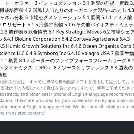
ト・オファー 3 イントロダクション 3.1 調査の前提・定義 3.
1 有機栽培面積 4.2 国民1人当たりのオーガニック製品への支出 4.3
分析 5 市場セグメンテーション 5.1 展開 5.1.1 アミノ酸 5.
ハイドロリゼート 5.1.5 海藻抽出物 5.1.6 その他バイオスティミュ
2.3 農作物 6 競合情勢 6.1 Key Strategic Moves 6.2 市場シ
 BioLine Corporation 6.4.2 Corteva Agriscience 6.4.3
.4.5 Humic Growth Solutions Inc 6.4.6 Ocean Organics Corp 6
griscience LLC 6.4.9 Symborg Inc 6.4.10 Valagro USA 7 農
1.1 概要 8.1.2 ポーターのファイブフォースフレームワーク 8.1.
トダイナミクス（DRO） 8.2 ソースとリファレンス 8.3 図表
用語集
紹介文などは、すべて生成AIや自動翻訳ソフトを使用して提供してお
、当社はその内容について責任を負いかねますので、何卒ご了承くださ
cts, and other descriptions of English-language reports wer
lation. These are provided for your convenience only and may con
the original English-language text. We disclaim all liability in rela
e-translated content.”