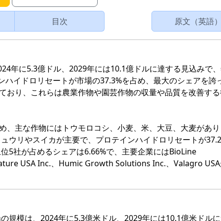
目次
原文（英語
4年に5.3億ドル、2029年には10.1億ドルに達する見込みで
テインハイドロリセートが市場の37.3%を占め、最大のシェアを誇
続いており、これらは農業作物や園芸作物の収量や品質を改善する
を占め、主な作物にはトウモロコシ、小麦、米、大豆、大麦があり
ュウリやスイカが主要で、プロテインハイドロリセートが37.2
社が占めるシェアは6.66%で、主要企業にはBioLine
Nature USA Inc.、Humic Growth Solutions Inc.、Valagro 
模は、2024年に5.3億米ドル、2029年には10.1億米ドル