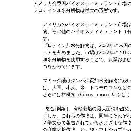
アメリカ合衆国バイオスティミュラント市場
プロテイン加水分解物は最大の形態です。
アメリカのバイオスティミュラント市場
物、その他のバイオスティミュラント（
す。
プロテイン加水分解物は、2022年に米国
ェアを占めました。市場は2022年に70
加水分解物を使用することで、農業およ
つながっています。
フミック酸はタンパク質加水分解物に続いて
は、大豆、小麦、米、トウモロコシなど
さらには柑橘類（Citrus limon）やぶど
- 複合作物は、有機栽培の最大面積を占め
ました。これらの作物は、同年にそれぞれ2
科学文献で報告されているさまざまな作
の商業栽培作物、およびトマトやカプシ