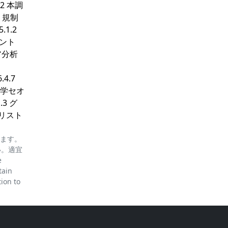
2 本調
 規制
1.2
ラント
ェア分析
.4.7
業生物学セオ
3 グ
のリスト
ります。
い。適宜
e
tain
tion to