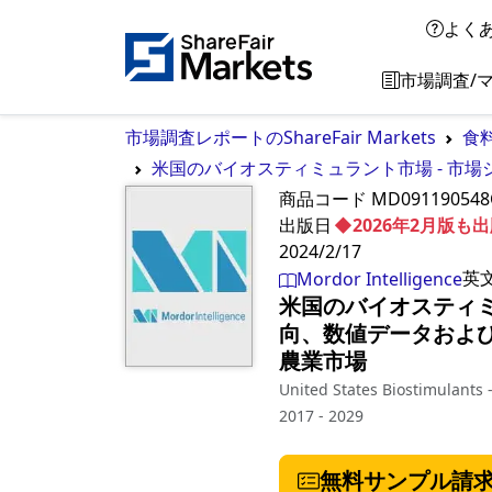
よく
市場調査/
市場調査レポートのShareFair Markets
食
米国のバイオスティミュラント市場 - 市場
商品コード
MD091190548
出版日
◆2026年2月版
2024/2/17
英
Mordor Intelligence
米国のバイオスティミ
向、数値データおよび
農業市場
United States Biostimulants 
2017 - 2029
無料サンプル請