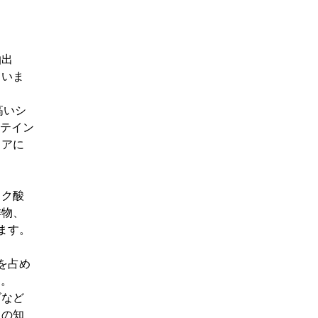
抽出
ていま
高いシ
ロテイン
ェアに
ック酸
作物、
ちます。
を占め
た。
ゴなど
ての知