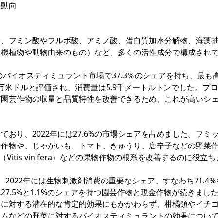
の動向
は、フミン酸やフルボ酸、アミノ酸、蛋白質加水分解物、海藻
有機植物や動物由来のもの）など、多くの活性成分で構成され
のバイオスティミュラント市場で37.3％のシェアを持ち、最も
10万米ドルと評価され、消費量は5.9千メートルトンでした。プ
び園芸作物の収量と品質特性を改善できるため、これが高いシ
おり、2022年には27.6%の市場シェアを占めました。フミ
の作物や、じゃがいも、トマト、きゅうり、唐辛子などの野菜
う（Vitis vinifera）などの果物作物の根系を改善するのに役立
、2022年には生物刺激剤消費の重要なシェア、すなわち71.4%
7.5%と1.1%のシェアを持つ園芸作物と現金作物が続きまし
物に対する潜在的な肯定的効果にもかかわらず、柑橘類やイチ
カムなどの野菜に対するバイオスティミュラントの効果につい