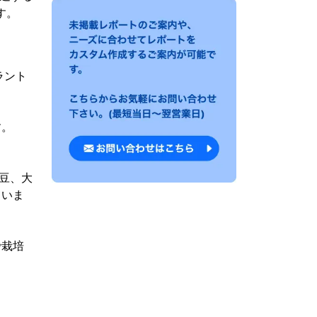
す。
ラント
す。
大豆、大
ていま
で栽培
。