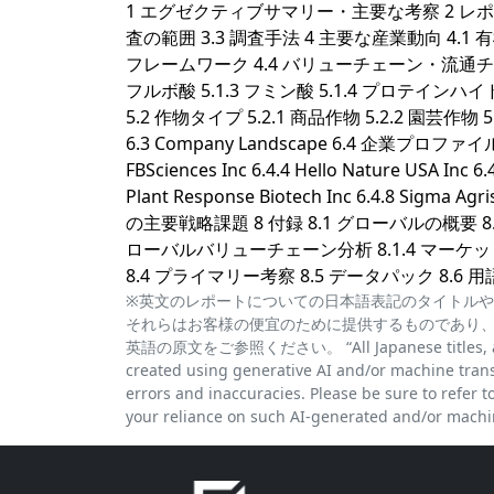
1 エグゼクティブサマリー・主要な考察 2 レポー
査の範囲 3.3 調査手法 4 主要な産業動向 4.
フレームワーク 4.4 バリューチェーン・流通チャネル
フルボ酸 5.1.3 フミン酸 5.1.4 プロテイン
5.2 作物タイプ 5.2.1 商品作物 5.2.2 園芸作物 5.
6.3 Company Landscape 6.4 企業プロファイル 6.4.1
FBSciences Inc 6.4.4 Hello Nature USA Inc 6
Plant Response Biotech Inc 6.4.8 Sigma A
の主要戦略課題 8 付録 8.1 グローバルの概要 8.
ローバルバリューチェーン分析 8.1.4 マーケッ
8.4 プライマリー考察 8.5 データパック 8.6 
※英文のレポートについての日本語表記のタイトルや
それらはお客様の便宜のために提供するものであり
英語の原文をご参照ください。 “All Japanese titles, abstra
created using generative AI and/or machine trans
errors and inaccuracies. Please be sure to refer to 
your reliance on such AI-generated and/or machin