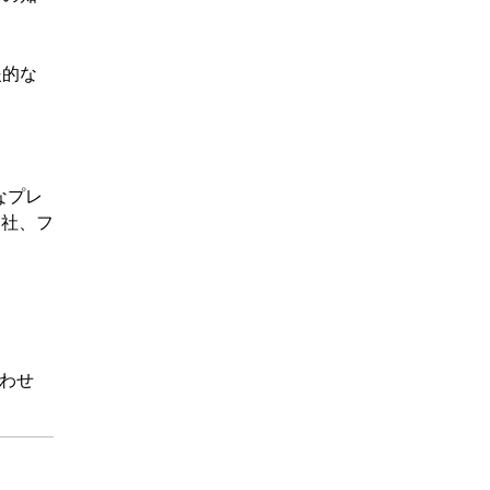
援的な
なプレ
会社、フ
わせ