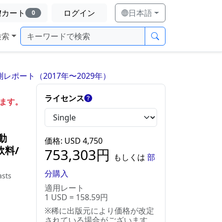
カート
ログイン
日本語
0
検索
ポート（2017年〜2029年）
ライセンス
します。
動
価格
: USD
4,750
飲料/
753,303
円
もしくは
部
分購入
asts
適用レート
1 USD = 158.59円
※稀に出版元により価格が改定
されている場合がございます。