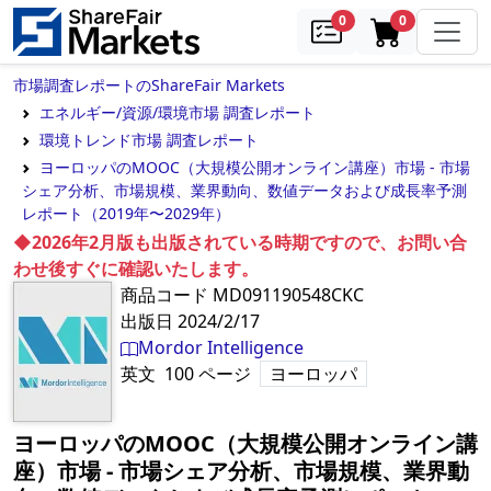
samples
in cart
0
0
市場調査レポートのShareFair Markets
エネルギー/資源/環境市場 調査レポート
環境トレンド市場 調査レポート
ヨーロッパのMOOC（大規模公開オンライン講座）市場 - 市場
シェア分析、市場規模、業界動向、数値データおよび成長率予測
レポート（2019年〜2029年）
◆2026年2月版も出版されている時期ですので、お問い合
わせ後すぐに確認いたします。
商品コード
MD091190548CKC
出版日
2024/2/17
Mordor Intelligence
英文
100
ページ
ヨーロッパ
ヨーロッパのMOOC（大規模公開オンライン講
座）市場 - 市場シェア分析、市場規模、業界動