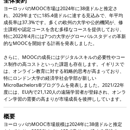
全体要約
ヨーロッパのMOOC市場は2024年に38億ドルと推定さ
れ、2029年までに185.4億ドルに達する見込みで、年平均
成長率は37.3%です。多くの欧州の大学や公的機関が、修
士課程や認定コースを含む多様なコースを提供しており、
特に2022年4月には7つの大学がグローバルスタディの革新
的なMOOCを開始する計画を発表しました。
さらに、MOOCの成長にはデジタルスキルの必要性やコー
ス制作の高コストといった課題も存在します。イギリスで
は、オンライン教育に対する戦略的思考が高まっており、
特にロンドン大学の経済学社会学部が新しい
MicroBachelors®プログラムを発表しました。2021/22年
度には、EU内で21,120人の遠隔学習者が登録され、オンラ
イン学習の需要の高まりが市場成長を後押ししています。
概要
ヨーロッパのMOOC市場規模は2024年に38億ドルと推定