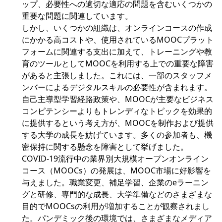
ップ、必要性への適切な適応の問題を含むいくつかの
重要な問題に関連しています。
しかし、いくつかの組織は、オンラインコースの作成
にかかる高コストや、使用されているMOOCプラット
フォームに関連する支出に加えて、トレーニングや教
育のツールとしてMOOCを利用する上での重要な障害
があると主張しました。これには、一部のスタッフメ
ンバーによるデジタルスキルの必要性が含まれます。
自己主導型学習経路政策や、MOOCが主要なビジネス
コンピテンシーよりもトレンディなトピックを効果的
に提供するという考え方が、MOOCを制作および提供
する大学の成長を妨げています。多くの参加者も、機
密保持に関する懸念を障害として挙げました。
COVID-19流行中の業界別大規模オープンオンライン
コース（MOOCs）の発展は、MOOC市場に好影響を
与えました。職業変更、補足学習、企業のeラーニン
グと研修、専門的な成長、大学準備などのさまざまな
目的でMOOCsの利用が増加することが観察されまし
た。パンデミック後の環境では、さまざまなメディア