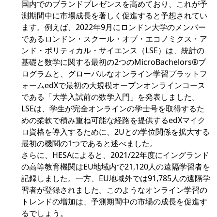
国内でのブランドプレゼンスを高めており、これが予
測期間中に市場成長を著しく促進すると予想されてい
ます。例えば、2022年9月にロンドン大学のメンバー
であるロンドン・スクール・オブ・エコノミクス・ア
ンド・ポリティカル・サイエンス（LSE）は、統計の
基礎と数学に関する最初の2つのMicroBachelors®プ
ログラムと、グローバルなオンライン学習プラットフ
ォームedXで最初の大規模オープンオンラインコース
である「大学入試前の数学入門」を発表しました。
LSEは、学生が完全オンラインの学士号を取得するた
めの柔軟で積み重ね可能な経路を提供するedXマイク
ロ資格を導入するために、2Uとの学位関係を拡大する
最初の機関の1つであると述べました。
さらに、HESAによると、2021/22年度にイングランド
の高等教育機関はEU地域内で21,120人の遠隔学習者を
記録しました。一方、EU地域外では91,785人の遠隔学
習者が登録されました。このようなオンライン学習の
トレンドの増加は、予測期間中の市場の成長を促進す
るでしょう。