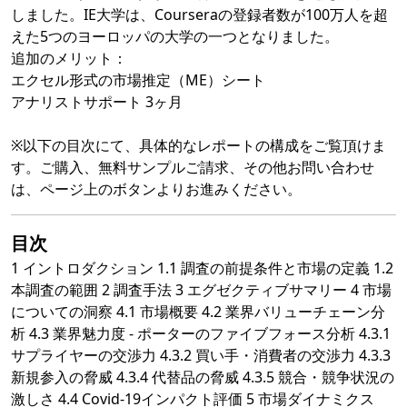
しました。IE大学は、Courseraの登録者数が100万人を超
えた5つのヨーロッパの大学の一つとなりました。
追加のメリット：
エクセル形式の市場推定（ME）シート
アナリストサポート 3ヶ月
※以下の目次にて、具体的なレポートの構成をご覧頂けま
す。ご購入、無料サンプルご請求、その他お問い合わせ
は、ページ上のボタンよりお進みください。
目次
1 イントロダクション 1.1 調査の前提条件と市場の定義 1.2
本調査の範囲 2 調査手法 3 エグゼクティブサマリー 4 市場
についての洞察 4.1 市場概要 4.2 業界バリューチェーン分
析 4.3 業界魅力度 - ポーターのファイブフォース分析 4.3.1
サプライヤーの交渉力 4.3.2 買い手・消費者の交渉力 4.3.3
新規参入の脅威 4.3.4 代替品の脅威 4.3.5 競合・競争状況の
激しさ 4.4 Covid-19インパクト評価 5 市場ダイナミクス