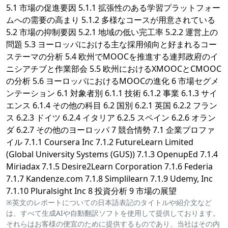
5.1 市場の促進要因 5.1.1 拡張性のある学習プラットフォー
ムへの需要の高まり 5.1.2 多様なコースが用意されている
5.2 市場の抑制要因 5.2.1 地域の低い完工率 5.2.2 運営上の
問題 5.3 ヨーロッパにおける主な採用傾向と好まれるコー
ステーマの分析 5.4 欧州でMOOCを推進する連邦政府のイ
ニシアチブと作業部会 5.5 欧州におけるXMOOCとCMOOC
の分析 5.6 ヨーロッパにおけるMOOCの進化 6 市場セグメ
ンテーション 6.1 対象者別 6.1.1 技術 6.1.2 事業 6.1.3 サイ
エンス 6.1.4 その他の科目 6.2 国別 6.2.1 英国 6.2.2 フラン
ス 6.2.3 ドイツ 6.2.4 イタリア 6.2.5 スペイン 6.2.6 オラン
ダ 6.2.7 その他のヨーロッパ 7 競合情勢 7.1 企業プロファ
イル 7.1.1 Coursera Inc 7.1.2 FutureLearn Limited
(Global University Systems (GUS)) 7.1.3 OpenupEd 7.1.4
Miriadax 7.1.5 Desire2Learn Corporation 7.1.6 Federia
7.1.7 Kandenze.com 7.1.8 Simplilearn 7.1.9 Udemy, Inc
7.1.10 Pluralsight Inc 8 投資分析 9 市場の展望
※英文のレポートについての日本語表記のタイトルや紹介文など
は、すべて生成AIや自動翻訳ソフトを使用して提供しております。
それらはお客様の便宜のために提供するものであり、当社はその内