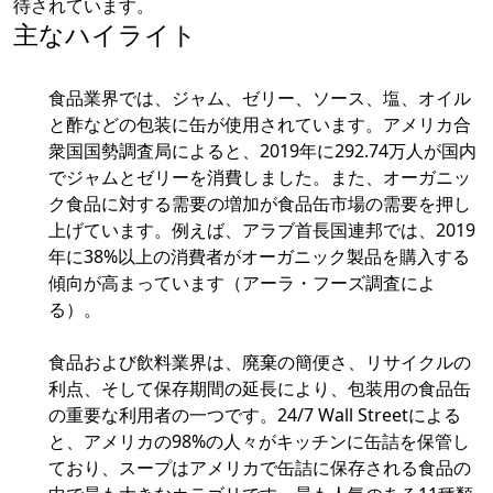
待されています。
主なハイライト
食品業界では、ジャム、ゼリー、ソース、塩、オイル
と酢などの包装に缶が使用されています。アメリカ合
衆国国勢調査局によると、2019年に292.74万人が国内
でジャムとゼリーを消費しました。また、オーガニッ
ク食品に対する需要の増加が食品缶市場の需要を押し
上げています。例えば、アラブ首長国連邦では、2019
年に38%以上の消費者がオーガニック製品を購入する
傾向が高まっています（アーラ・フーズ調査によ
る）。
食品および飲料業界は、廃棄の簡便さ、リサイクルの
利点、そして保存期間の延長により、包装用の食品缶
の重要な利用者の一つです。24/7 Wall Streetによる
と、アメリカの98%の人々がキッチンに缶詰を保管し
ており、スープはアメリカで缶詰に保存される食品の