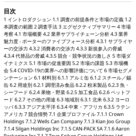
目次
1 イントロダクション 1.1 調査の前提条件と市場の定義 1.2
本調査の範囲 2 調査手法 3 エグゼクティブサマリー 4 市場
考察 4.1 市場概要 4.2 業界サプライチェーン分析 4.3 業界
魅力度 - ポーターのファイブフォース分析 4.3.1 サプライヤ
ーの交渉力 4.3.2 消費者の交渉力 4.3.3 新規参入の脅威
4.3.4 代替品の脅威 4.3.5 競合・競争状況の激しさ 5 市場ダ
イナミクス 5.1 市場の促進要因 5.2 市場の課題 5.3 市場機
会 5.4 COVID-19の業界への影響評価について 6 市場セグメ
ンテーション 6.1 材料別 6.1.1 アルミ缶 6.1.2 スチール／錫
缶 6.2 用途別 6.2.1 調理済み食品 6.2.2 粉末製品 6.2.3 魚・
シーフード 6.2.4 果物・野菜 6.2.5 加工食品 6.2.6 ペットフ
ード 6.2.7 その他の用途 6.3 地域別 6.3.1 北米 6.3.2 ヨーロ
ッパ 6.3.3 アジア太平洋 6.3.4 中東・アフリカ 6.3.5 ラテン
アメリカ 7 競合情勢 7.1 企業プロファイル 7.1.1 Crown
Holdings 7.1.2 Wells Can Company 7.1.3 Kian Joo Group
7.1.4 Silgan Holdings Inc 7.1.5 CAN-PACK SA 7.1.6 Aaron