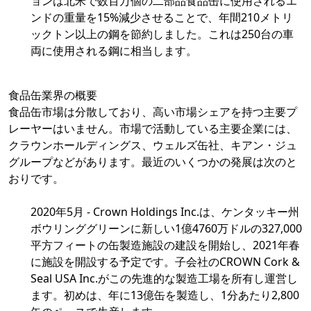
ョンは北米で数百万個の二部品食品缶に使用されるエ
ンドの重量を15%減少させることで、年間210メトリ
ックトン以上の鋼を節約しました。これは250台の車
両に使用される鋼に相当します。
食品缶業界の概要
食品缶市場は分散しており、高い市場シェアを持つ主要プ
レーヤーはいません。市場で活動している主要企業には、
クラウンホールディングス、ウェルズ缶社、キアン・ジュ
グループなどがあります。最近のいくつかの発展は次のと
おりです。
2020年5月 - Crown Holdings Inc.は、ケンタッキー州
ボウリンググリーンに新しい1億4760万ドルの327,000
平方フィートの缶製造施設の建設を開始し、2021年春
に施設を開設する予定です。子会社のCROWN Cork &
Seal USA Inc.がこの先進的な製造工場を所有し運営し
ます。初めは、年に13億缶を製造し、1分あたり2,800