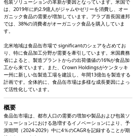
包装ソリューションの革新が要因となっています。米国で
は、2019年に約2.9億人がジャムやゼリーを消費し、オー
ガニック食品の需要が増加しています。アラブ首長国連邦
では、38%の消費者がオーガニック食品を購入していま
す。
北米地域は食品缶市場で significantのシェアを占めてお
り、特に食品加工分野が需要を牽引しています。米国農務
省によると、製造プラントからの出荷価値の16%が食品加
工から来ています。また、Crown Holdingsがケンタッキ
ー州に新しい缶製造工場を建設し、年間13億缶を製造する
計画です。全体的に、食品缶市場は多様な成長要因によっ
て活性化しています。
概要
食品缶市場は、都市人口の需要の増加や製品および包装ソ
リューションにおける急増するイノベーションにより、予
測期間（2024-2029）中に4％のCAGRを記録することが期