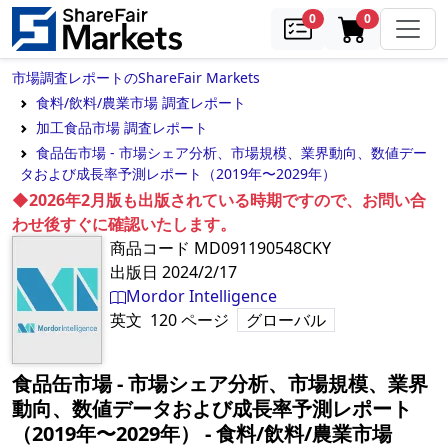
samples
in cart
0
0
市場調査レポートのShareFair Markets
食料/飲料/農業市場 調査レポート
加工食品市場 調査レポート
食品缶市場 - 市場シェア分析、市場規模、業界動向、数値デー
タおよび成長率予測レポート（2019年〜2029年）
◆2026年2月版も出版されている時期ですので、お問い合
わせ後すぐに確認いたします。
商品コード
MD091190548CKY
出版日
2024/2/17
Mordor Intelligence
英文
120
ページ
グローバル
食品缶市場 - 市場シェア分析、市場規模、業界
動向、数値データおよび成長率予測レポート
（2019年〜2029年）
‐
食料/飲料/農業市場