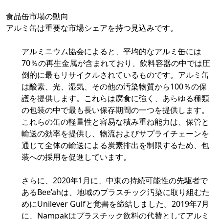
食品缶市場の動向
アルミ缶は重要な市場シェアを持つ見込みです。
アルミニウム協会によると、平均的なアルミ缶には
70％の再生金属が含まれており、飲料容器の中では圧
倒的に最もリサイクルされているものです。アルミ缶
は酸素、光、湿気、その他の汚染物質から100％の保
護を提供します。これらは腐食に強く、あらゆる種類
の包装の中で最も長い保存期間の一つを提供します。
これらの缶の軽量性と容易な積み重ね能力は、保管と
輸送の効率を提供し、物流およびサプライチェーンを
通じて全体の輸送による炭素排出を制限するため、包
装への採用を促進しています。
さらに、2020年1月に、中東の持続可能性の先駆者で
あるBee’ahは、地域のプラスチック汚染に取り組むた
めにUnilever Gulfと覚書を締結しました。2019年7月
に、Nampakはプラスチック飲料の代替としてアルミ