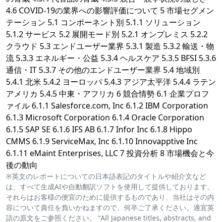
4.6 COVID-19の業界への影響評価について 5 市場セグメン
テーション 5.1 コンポーネント別 5.1.1 ソリューション
5.1.2 サービス 5.2 展開モード別 5.2.1 オンプレミス 5.2.2
クラウド 5.3 エンドユーザー業界 5.3.1 製造 5.3.2 輸送・物
流 5.3.3 エネルギー・公益 5.3.4 ヘルスケア 5.3.5 BFSI 5.3.6
通信・IT 5.3.7 その他のエンドユーザー業界 5.4 地域別
5.4.1 北米 5.4.2 ヨーロッパ 5.4.3 アジア太平洋 5.4.4 ラテン
アメリカ 5.4.5 中東・アフリカ 6 競合情勢 6.1 企業プロフ
ァイル 6.1.1 Salesforce.com, Inc 6.1.2 IBM Corporation
6.1.3 Microsoft Corporation 6.1.4 Oracle Corporation
6.1.5 SAP SE 6.1.6 IFS AB 6.1.7 Infor Inc 6.1.8 Hippo
CMMS 6.1.9 ServiceMax, Inc 6.1.10 Innovapptive Inc
6.1.11 eMaint Enterprises, LLC 7 投資分析 8 市場機会と今
後の動向
※英文のレポートについての日本語表記のタイトルや紹介文など
は、すべて生成AIや自動翻訳ソフトを使用して提供しております。
それらはお客様の便宜のために提供するものであり、当社はその内
容について責任を負いかねますので、何卒ご了承ください。適宜英
語の原文をご参照ください。 “All Japanese titles, abstracts, and