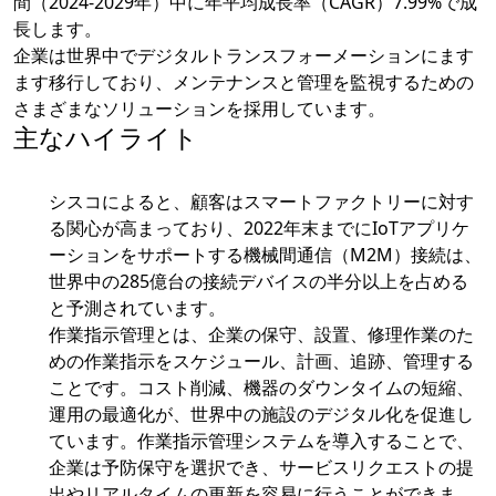
間（2024-2029年）中に年平均成長率（CAGR）7.99%で成
長します。
企業は世界中でデジタルトランスフォーメーションにます
ます移行しており、メンテナンスと管理を監視するための
さまざまなソリューションを採用しています。
主なハイライト
シスコによると、顧客はスマートファクトリーに対す
る関心が高まっており、2022年末までにIoTアプリケ
ーションをサポートする機械間通信（M2M）接続は、
世界中の285億台の接続デバイスの半分以上を占める
と予測されています。
作業指示管理とは、企業の保守、設置、修理作業のた
めの作業指示をスケジュール、計画、追跡、管理する
ことです。コスト削減、機器のダウンタイムの短縮、
運用の最適化が、世界中の施設のデジタル化を促進し
ています。作業指示管理システムを導入することで、
企業は予防保守を選択でき、サービスリクエストの提
出やリアルタイムの更新を容易に行うことができま