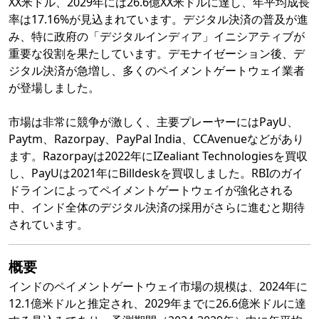
XX米ドル、2029年には26.6億XX米ドルに達し、年平均成長
率は17.16%が見込まれています。デジタル決済の普及が進
み、特に政府の「デジタルインディア」イニシアティブが
重要な役割を果たしています。デモナイゼーション後、デ
ジタル決済が急増し、多くのペイメントゲートウェイ業者
が登場しました。
市場は非常に競争が激しく、主要プレーヤーにはPayU、
Paytm、Razorpay、PayPal India、CCAvenueなどがあり
ます。Razorpayは2022年にIZealiant Technologiesを買収
し、PayUは2021年にBilldeskを買収しました。RBIのガイ
ドラインによってペイメントゲートウェイが強化される
中、インド全体のデジタル決済の採用がさらに進むと期待
されています。
概要
インドのペイメントゲートウェイ市場の規模は、2024年に
12.1億米ドルと推定され、2029年までに26.6億米ドルに達