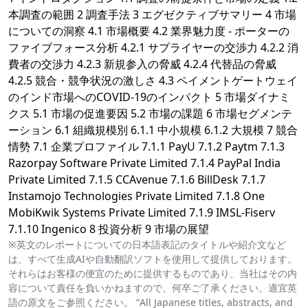
本調査の範囲 2 調査手法 3 エグゼクティブサマリー 4 市場
についての洞察 4.1 市場概要 4.2 業界魅力度 - ポーターの
ファイブフォース分析 4.2.1 サプライヤーの交渉力 4.2.2 消
費者の交渉力 4.2.3 新規参入の脅威 4.2.4 代替品の脅威
4.2.5 競合・競争状況の激しさ 4.3 ペイメントゲートウェイ
のインド市場へのCOVID-19のインパクト 5 市場ダイナミ
クス 5.1 市場の促進要因 5.2 市場の課題 6 市場セグメンテ
ーション 6.1 組織規模別 6.1.1 中小規模 6.1.2 大規模 7 競合
情勢 7.1 企業プロファイル 7.1.1 PayU 7.1.2 Paytm 7.1.3
Razorpay Software Private Limited 7.1.4 PayPal India
Private Limited 7.1.5 CCAvenue 7.1.6 BillDesk 7.1.7
Instamojo Technologies Private Limited 7.1.8 One
MobiKwik Systems Private Limited 7.1.9 IMSL-Fiserv
7.1.10 Ingenico 8 投資分析 9 市場の展望
※英文のレポートについての日本語表記のタイトルや紹介文など
は、すべて生成AIや自動翻訳ソフトを使用して提供しております。
それらはお客様の便宜のために提供するものであり、当社はその内
容について責任を負いかねますので、何卒ご了承ください。適宜英
語の原文をご参照ください。 “All Japanese titles, abstracts, and