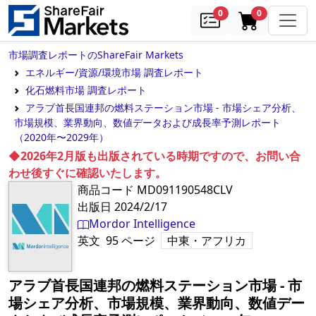
samples
in cart
0
0
市場調査レポートのShareFair Markets
エネルギー/資源/環境市場 調査レポート
化石燃料市場 調査レポート
アラブ首長国連邦の燃料ステーション市場 - 市場シェア分析、
市場規模、業界動向、数値データおよび成長率予測レポート
（2020年〜2029年）
◆2026年2月版も出版されている時期ですので、お問い合
わせ後すぐに確認いたします。
商品コード
MD091190548CLV
出版日
2024/2/17
Mordor Intelligence
英文
95
ページ
中東・アフリカ
アラブ首長国連邦の燃料ステーション市場 - 市
場シェア分析、市場規模、業界動向、数値デー