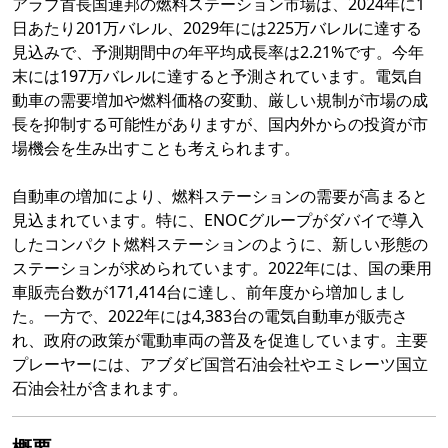
アラブ首長国連邦の燃料ステーション市場は、2024年に1
日あたり201万バレル、2029年には225万バレルに達する
見込みで、予測期間中の年平均成長率は2.21%です。今年
末には197万バレルに達すると予測されています。電気自
動車の需要増加や燃料価格の変動、厳しい規制が市場の成
長を抑制する可能性がありますが、国内外からの投資が市
場機会を生み出すことも考えられます。
自動車の増加により、燃料ステーションの需要が高まると
見込まれています。特に、ENOCグループがダバイで導入
したコンパクト燃料ステーションのように、新しい形態の
ステーションが求められています。2022年には、国の乗用
車販売台数が171,414台に達し、前年度から増加しまし
た。一方で、2022年には4,383台の電気自動車が販売さ
れ、政府の政策が電動車両の普及を促進しています。主要
プレーヤーには、アブダビ国営石油会社やエミレーツ国立
石油会社が含まれます。
概要