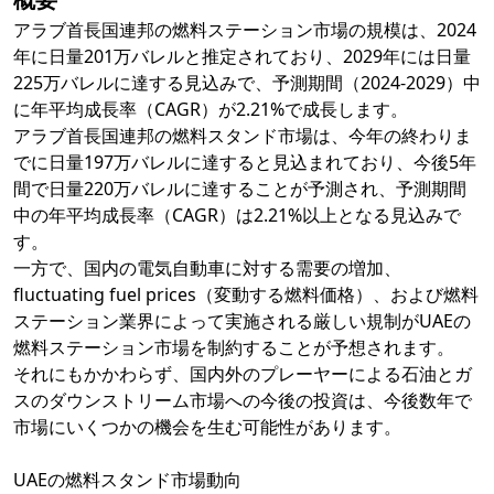
アラブ首長国連邦の燃料ステーション市場の規模は、2024
年に日量201万バレルと推定されており、2029年には日量
225万バレルに達する見込みで、予測期間（2024-2029）中
に年平均成長率（CAGR）が2.21%で成長します。
アラブ首長国連邦の燃料スタンド市場は、今年の終わりま
でに日量197万バレルに達すると見込まれており、今後5年
間で日量220万バレルに達することが予測され、予測期間
中の年平均成長率（CAGR）は2.21%以上となる見込みで
す。
一方で、国内の電気自動車に対する需要の増加、
fluctuating fuel prices（変動する燃料価格）、および燃料
ステーション業界によって実施される厳しい規制がUAEの
燃料ステーション市場を制約することが予想されます。
それにもかかわらず、国内外のプレーヤーによる石油とガ
スのダウンストリーム市場への今後の投資は、今後数年で
市場にいくつかの機会を生む可能性があります。
UAEの燃料スタンド市場動向