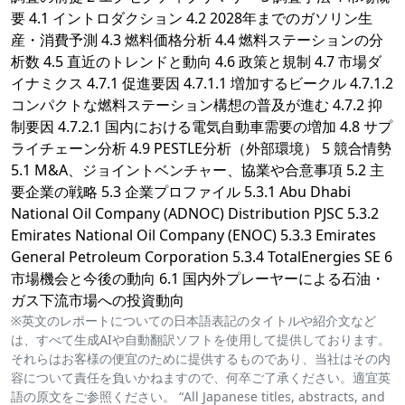
要 4.1 イントロダクション 4.2 2028年までのガソリン生
産・消費予測 4.3 燃料価格分析 4.4 燃料ステーションの分
析数 4.5 直近のトレンドと動向 4.6 政策と規制 4.7 市場ダ
イナミクス 4.7.1 促進要因 4.7.1.1 増加するビークル 4.7.1.2
コンパクトな燃料ステーション構想の普及が進む 4.7.2 抑
制要因 4.7.2.1 国内における電気自動車需要の増加 4.8 サプ
ライチェーン分析 4.9 PESTLE分析（外部環境） 5 競合情勢
5.1 M&A、ジョイントベンチャー、協業や合意事項 5.2 主
要企業の戦略 5.3 企業プロファイル 5.3.1 Abu Dhabi
National Oil Company (ADNOC) Distribution PJSC 5.3.2
Emirates National Oil Company (ENOC) 5.3.3 Emirates
General Petroleum Corporation 5.3.4 TotalEnergies SE 6
市場機会と今後の動向 6.1 国内外プレーヤーによる石油・
ガス下流市場への投資動向
※英文のレポートについての日本語表記のタイトルや紹介文など
は、すべて生成AIや自動翻訳ソフトを使用して提供しております。
それらはお客様の便宜のために提供するものであり、当社はその内
容について責任を負いかねますので、何卒ご了承ください。適宜英
語の原文をご参照ください。 “All Japanese titles, abstracts, and