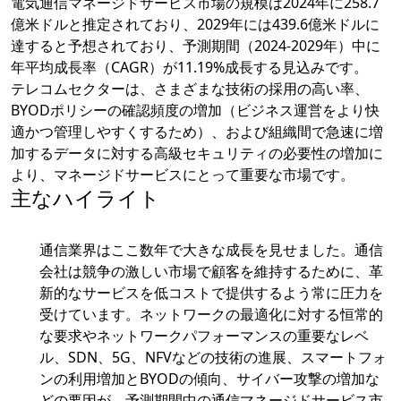
電気通信マネージドサービス市場の規模は2024年に258.7
億米ドルと推定されており、2029年には439.6億米ドルに
達すると予想されており、予測期間（2024-2029年）中に
年平均成長率（CAGR）が11.19%成長する見込みです。
テレコムセクターは、さまざまな技術の採用の高い率、
BYODポリシーの確認頻度の増加（ビジネス運営をより快
適かつ管理しやすくするため）、および組織間で急速に増
加するデータに対する高級セキュリティの必要性の増加に
より、マネージドサービスにとって重要な市場です。
主なハイライト
通信業界はここ数年で大きな成長を見せました。通信
会社は競争の激しい市場で顧客を維持するために、革
新的なサービスを低コストで提供するよう常に圧力を
受けています。ネットワークの最適化に対する恒常的
な要求やネットワークパフォーマンスの重要なレベ
ル、SDN、5G、NFVなどの技術の進展、スマートフォ
ンの利用増加とBYODの傾向、サイバー攻撃の増加な
どの要因が、予測期間中の通信マネージドサービス市