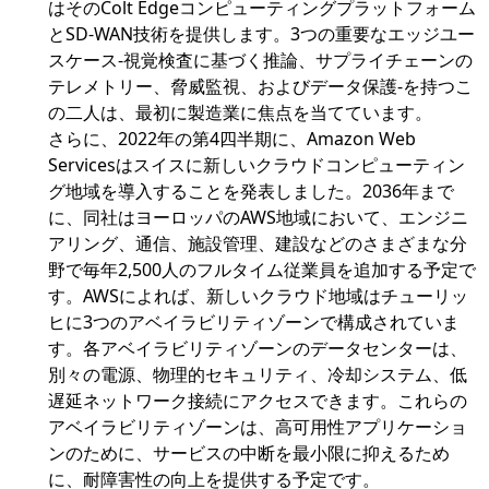
はそのColt Edgeコンピューティングプラットフォーム
とSD-WAN技術を提供します。3つの重要なエッジユー
スケース-視覚検査に基づく推論、サプライチェーンの
テレメトリー、脅威監視、およびデータ保護-を持つこ
の二人は、最初に製造業に焦点を当てています。
さらに、2022年の第4四半期に、Amazon Web
Servicesはスイスに新しいクラウドコンピューティン
グ地域を導入することを発表しました。2036年まで
に、同社はヨーロッパのAWS地域において、エンジニ
アリング、通信、施設管理、建設などのさまざまな分
野で毎年2,500人のフルタイム従業員を追加する予定で
す。AWSによれば、新しいクラウド地域はチューリッ
ヒに3つのアベイラビリティゾーンで構成されていま
す。各アベイラビリティゾーンのデータセンターは、
別々の電源、物理的セキュリティ、冷却システム、低
遅延ネットワーク接続にアクセスできます。これらの
アベイラビリティゾーンは、高可用性アプリケーショ
ンのために、サービスの中断を最小限に抑えるため
に、耐障害性の向上を提供する予定です。