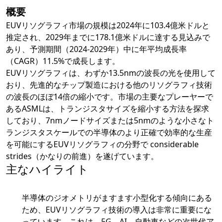
概要
EUVリソグラフィ市場の規模は2024年に103.4億米ドルと
推定され、2029年までに178.1億米ドルに達する見込みで
あり、予測期間（2024-2029年）中に年平均成長率
（CAGR）11.5%で成長します。
EUVリソグラフィは、わずか13.5nmの波長の光を使用して
おり、先進的なチップ製造における他のリソグラフィ技術
の波長のほぼ14倍の縮小です。市場の主要なプレーヤーで
あるASMLは、トランジスタサイズを縮小する方法を探求
しており、7nmノードサイズまたは5nmのような小さなト
ランジスタスケールでの半導体のより正確で効率的な生産
を可能にするEUVリソグラフィの分野で considerable
strides（かなりの前進）を遂げています。
主なハイライト
半導体のジオメトリがますます小型化する傾向にある
ため、EUVリソグラフィ技術の導入は非常に重要にな
っています。これは、5G、AI、自動車などの次世代ア