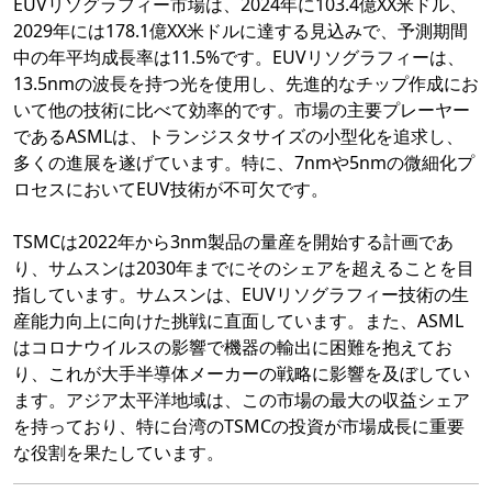
EUVリソグラフィー市場は、2024年に103.4億XX米ドル、
2029年には178.1億XX米ドルに達する見込みで、予測期間
中の年平均成長率は11.5%です。EUVリソグラフィーは、
13.5nmの波長を持つ光を使用し、先進的なチップ作成にお
いて他の技術に比べて効率的です。市場の主要プレーヤー
であるASMLは、トランジスタサイズの小型化を追求し、
多くの進展を遂げています。特に、7nmや5nmの微細化プ
ロセスにおいてEUV技術が不可欠です。
TSMCは2022年から3nm製品の量産を開始する計画であ
り、サムスンは2030年までにそのシェアを超えることを目
指しています。サムスンは、EUVリソグラフィー技術の生
産能力向上に向けた挑戦に直面しています。また、ASML
はコロナウイルスの影響で機器の輸出に困難を抱えてお
り、これが大手半導体メーカーの戦略に影響を及ぼしてい
ます。アジア太平洋地域は、この市場の最大の収益シェア
を持っており、特に台湾のTSMCの投資が市場成長に重要
な役割を果たしています。