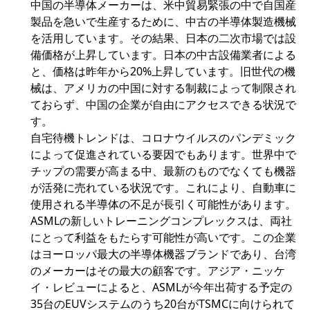
中国の半導体メーカーは、米中貿易緊張の中で自国産
製品を急いで生産するために、中古の半導体製造機械
を活用しています。その結果、日本の二次市場では設
備価格が上昇しています。日本の中古設備業者による
と、価格は昨年から20%上昇しています。旧世代の機
械は、アメリカの中国に対する制裁によって制限され
ておらず、中国の企業が自由にアクセスできる状況で
す。
自宅待機トレンドは、コロナウイルスのパンデミック
によって促進されている要因でもあります。世界中で
チップの需要が高まる中、最新のものでなくても機器
が活発に売れている状況です。これにより、自動車に
使用される半導体の不足が長引く可能性があります。
ASMLの新しいトレーニングコンプレックスは、両社
にとって利益をもたらす可能性が高いです。この企業
はヨーロッパ最大の半導体機器ブランドであり、台湾
のメーカーはその最大の顧客です。アジア・ニッケ
イ・レビューによると、ASMLが今年出荷する予定の
35台のEUVシステムのうち20台がTSMCに向けられて