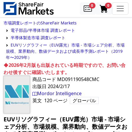
samples
in cart
0
0
市場調査レポートのShareFair Markets
電子部品/半導体市場 調査レポート
半導体製造市場 調査レポート
EUVリソグラフィー（EUV露光）市場 - 市場シェア分析、市場
規模、業界動向、数値データおよび成長率予測レポート（2019
年〜2029年）
◆2026年2月版も出版されている時期ですので、お問い合
わせ後すぐに確認いたします。
商品コード
MD091190548CMC
出版日
2024/2/17
Mordor Intelligence
英文
120
ページ
グローバル
EUVリソグラフィー（EUV露光）市場 - 市場シ
ェア分析、市場規模、業界動向、数値データお