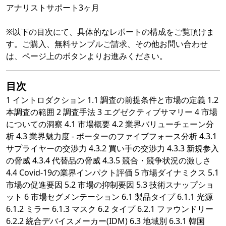
アナリストサポート3ヶ月
※以下の目次にて、具体的なレポートの構成をご覧頂けま
す。ご購入、無料サンプルご請求、その他お問い合わせ
は、ページ上のボタンよりお進みください。
目次
1 イントロダクション 1.1 調査の前提条件と市場の定義 1.2
本調査の範囲 2 調査手法 3 エグゼクティブサマリー 4 市場
についての洞察 4.1 市場概要 4.2 業界バリューチェーン分
析 4.3 業界魅力度 - ポーターのファイブフォース分析 4.3.1
サプライヤーの交渉力 4.3.2 買い手の交渉力 4.3.3 新規参入
の脅威 4.3.4 代替品の脅威 4.3.5 競合・競争状況の激しさ
4.4 Covid-19の業界インパクト評価 5 市場ダイナミクス 5.1
市場の促進要因 5.2 市場の抑制要因 5.3 技術スナップショ
ット 6 市場セグメンテーション 6.1 製品タイプ 6.1.1 光源
6.1.2 ミラー 6.1.3 マスク 6.2 タイプ 6.2.1 ファウンドリー
6.2.2 統合デバイスメーカー(IDM) 6.3 地域別 6.3.1 韓国