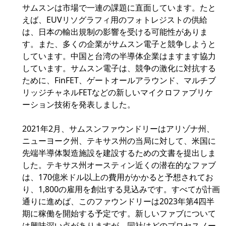
サムスンは市場で一連の課題に直面しています。たと
えば、EUVリソグラフィ用のフォトレジストの供給
は、日本の輸出規制の影響を受ける可能性がありま
す。また、多くの企業がサムスン電子と競争しようと
しています。中国と台湾の半導体企業はますます協力
しています。サムスン電子は、競争の激化に対抗する
ために、FinFET、ゲートオールアラウンド、マルチブ
リッジチャネルFETなどの新しいマイクロファブリケ
ーション技術を発表しました。
2021年2月、サムスンファウンドリーはアリゾナ州、
ニューヨーク州、テキサス州の当局に対して、米国に
先端半導体製造施設を建設するための文書を提出しま
した。テキサス州オースティン近くの潜在的なファブ
は、170億米ドル以上の費用がかかると予想されてお
り、1,800の雇用を創出する見込みです。すべてが計画
通りに進めば、このファウンドリーは2023年第4四半
期に稼働を開始する予定です。新しいファブについて
は興味深い点がありますが、同社はどのプロセスノー