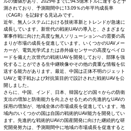
ルの価値があり、2029年までに94.5億米ドルに達すると予
測されており、予測期間中に13.09％の年平均成長率
（CAGR）を記録する見込みです。
近年、無人システムにおける技術革新とトレンドが急速に
成長しています。新世代の戦術UAVの導入と、さまざまな
軍事作戦に向けた高度な無人ソリューションへの需要の高
まりが市場の成長を促進しています。いくつかのUAVメー
カーが、電気光学式または赤外線センサーの高度なペイロ
ードを備えた次世代の戦術UAVを開発しており、部隊を強
化することができる生中継映像やその他の貴重な情報を伝
送する能力があります。最近、中国は正体不明のジェット
UAVと電子戦および対抗策目的で設計された戦術UAVを公
開しました。
さらに、中国、インド、日本、韓国などの国々からの防衛
支出の増加と防衛能力を向上させるための先進的なUAVの
採用の増加が、地域全体の市場成長を促進しています。地
域内のいくつかの国は自国の戦術的UAV能力を開発してい
ます。先進的な戦術的UAVの国産開発に向けた継続的な研
究開発努力は、予測期間中に地域の市場成長を促進すると