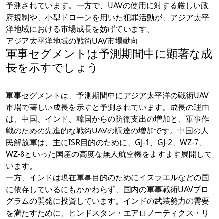
予測されています。一方で、UAVの使用に対する厳しい政
府規制や、小型ドローンを用いた犯罪活動が、アジア太平
洋地域における市場成長を妨げています。
アジア太平洋地域の戦術UAV市場動向
軍事セグメントは予測期間中に顕著な成
長を示すでしょう
軍事セグメントは、予測期間中にアジア太平洋の戦術UAV
市場で著しい成長を示すと予測されています。成長の理由
は、中国、インド、韓国からの防衛支出の増加と、軍事作
戦のための先進的な戦術UAVの調達の増加です。中国の人
民解放軍は、主にISR目的のために、GJ-1、GJ-2、WZ-7、
WZ-8といった国産の高度な無人航空機をますます展開して
います。
一方、インドは現在軍事目的のためにイスラエルなどの国
に依存しているにもかかわらず、国内の軍事戦術UAVプロ
グラムの開発に投資しています。インドの武装勢力の需要
を満たすために、ヒンドスタン・エアロノーティクス・リ