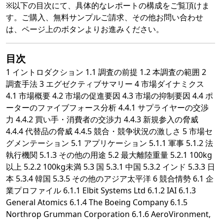
※以下の目次にて、具体的なレポートの構成をご覧頂けま
す。ご購入、無料サンプルご請求、その他お問い合わせ
は、ページ上のボタンよりお進みください。
目次
1 イントロダクション 1.1 調査の前提 1.2 本調査の範囲 2
調査手法 3 エグゼクティブサマリー 4 市場ダイナミクス
4.1 市場概要 4.2 市場の促進要因 4.3 市場の抑制要因 4.4 ポ
ーターのファイブフォース分析 4.4.1 サプライヤーの交渉
力 4.4.2 買い手・消費者の交渉力 4.4.3 新規参入の脅威
4.4.4 代替品の脅威 4.4.5 競合・競争状況の激しさ 5 市場セ
グメンテーション 5.1 アプリケーション 5.1.1 軍事 5.1.2 法
執行機関 5.1.3 その他の用途 5.2 最大離陸重量 5.2.1 100kg
以上 5.2.2 100kg未満 5.3 国 5.3.1 中国 5.3.2 インド 5.3.3 日
本 5.3.4 韓国 5.3.5 その他のアジア太平洋 6 競合情勢 6.1 企
業プロファイル 6.1.1 Elbit Systems Ltd 6.1.2 IAI 6.1.3
General Atomics 6.1.4 The Boeing Company 6.1.5
Northrop Grumman Corporation 6.1.6 AeroVironment,