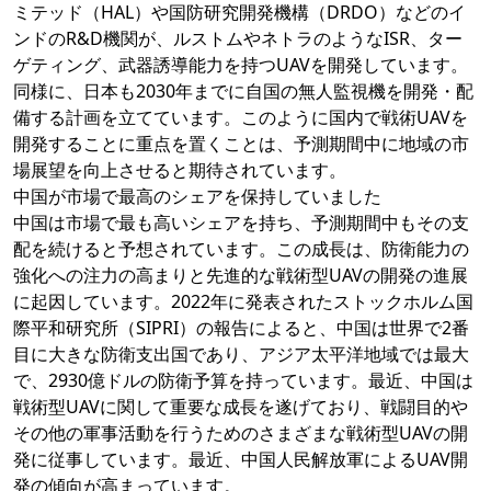
ミテッド（HAL）や国防研究開発機構（DRDO）などのイ
ンドのR&D機関が、ルストムやネトラのようなISR、ター
ゲティング、武器誘導能力を持つUAVを開発しています。
同様に、日本も2030年までに自国の無人監視機を開発・配
備する計画を立てています。このように国内で戦術UAVを
開発することに重点を置くことは、予測期間中に地域の市
場展望を向上させると期待されています。
中国が市場で最高のシェアを保持していました
中国は市場で最も高いシェアを持ち、予測期間中もその支
配を続けると予想されています。この成長は、防衛能力の
強化への注力の高まりと先進的な戦術型UAVの開発の進展
に起因しています。2022年に発表されたストックホルム国
際平和研究所（SIPRI）の報告によると、中国は世界で2番
目に大きな防衛支出国であり、アジア太平洋地域では最大
で、2930億ドルの防衛予算を持っています。最近、中国は
戦術型UAVに関して重要な成長を遂げており、戦闘目的や
その他の軍事活動を行うためのさまざまな戦術型UAVの開
発に従事しています。最近、中国人民解放軍によるUAV開
発の傾向が高まっています。