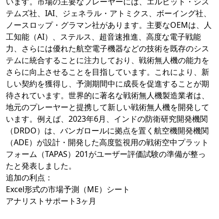
います。市場の主要なプレーヤーには、エルビット・シス
テムズ社、IAI、ジェネラル・アトミクス、ボーイング社、
ノースロップ・グラマン社があります。主要なOEMは、人
工知能（AI）、ステルス、超音速推進、高度な電子戦能
力、さらには優れた航空電子機器などの技術を既存のシス
テムに統合することに注力しており、戦術無人機の能力を
さらに向上させることを目指しています。これにより、新
しい契約を獲得し、予測期間中に成長を促進することが期
待されています。世界的に著名な戦術無人機製造業者は、
地元のプレーヤーと提携して新しい戦術無人機を開発して
います。例えば、2023年6月、インドの防衛研究開発機関
（DRDO）は、バンガロールに拠点を置く航空機開発機関
（ADE）が設計・開発した高度監視用の戦術空中プラット
フォーム（TAPAS）201がユーザー評価試験の準備が整っ
たと発表しました。
追加の利点：
Excel形式の市場予測（ME）シート
アナリストサポート3ヶ月