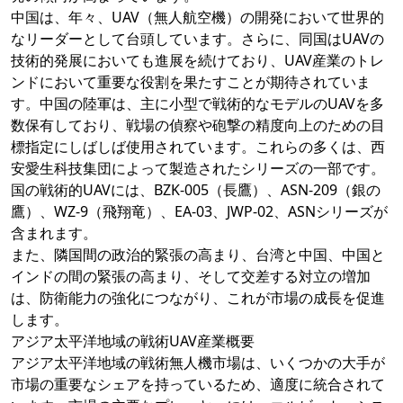
中国は、年々、UAV（無人航空機）の開発において世界的
なリーダーとして台頭しています。さらに、同国はUAVの
技術的発展においても進展を続けており、UAV産業のトレ
ンドにおいて重要な役割を果たすことが期待されていま
す。中国の陸軍は、主に小型で戦術的なモデルのUAVを多
数保有しており、戦場の偵察や砲撃の精度向上のための目
標指定にしばしば使用されています。これらの多くは、西
安愛生科技集団によって製造されたシリーズの一部です。
国の戦術的UAVには、BZK-005（長鷹）、ASN-209（銀の
鷹）、WZ-9（飛翔竜）、EA-03、JWP-02、ASNシリーズが
含まれます。
また、隣国間の政治的緊張の高まり、台湾と中国、中国と
インドの間の緊張の高まり、そして交差する対立の増加
は、防衛能力の強化につながり、これが市場の成長を促進
します。
アジア太平洋地域の戦術UAV産業概要
アジア太平洋地域の戦術無人機市場は、いくつかの大手が
市場の重要なシェアを持っているため、適度に統合されて