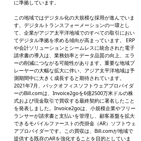
に準拠しています。
この地域ではデジタル化の大規模な採用が進んでいま
す。デジタルトランスフォーメーションの一環とし
て、企業がアジア太平洋地域でのすべての取引におい
てデジタル準拠を求める傾向が高まっています。 ERP
や会計ソリューションとシームレスに統合された電子
請求書の導入は、業務効率とデータ品質の向上、エラ
ーの削減につながる可能性があります。重要な地域プ
レーヤーの大幅な拡大に伴い、アジア太平洋地域は予
測期間中に大きく成長すると期待されています。
2021年7月、バックオフィスソフトウェアプロバイダ
ーのBill.comは、Invoice2goを6億2500万米ドルの株
式および現金取引で買収する最終契約に署名したこと
を発表しました。Invoice2goは、小規模企業やフリー
ランサーが請求書と支払いを管理し、顧客基盤を拡大
できるモバイルファーストの売掛金（AR）ソフトウェ
アプロバイダーです。この買収は、Bill.comが地域で
提供する既存のARを強化することを目的としていま