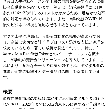
企業は人手や紙ベースの請求書の問題を解決するために売
掛金自動化を進めています。例えば、請求書処理には1件
あたり16〜22米ドルのコストがかかるため、迅速かつ効率
的な対応が求められています。また、自動化はCOVID-19
後のビジネス環境を適応させる手段ともなっています。
アジア太平洋地域は、売掛金自動化の需要が高まってお
り、企業は適切な会計管理プロセスと迅速な支払い処理を
求めているため、著しい成長が見込まれます。特に、Fuji
Xerox Asia PacificはEskerとのパートナーシップを拡大
し、AI駆動の売掛金ソリューションを導入しています。こ
れにより、多様なチームの連携が強化され、デジタル化の
進展が企業の効率性とデータ品質の向上を促進していま
す。
概要
債権自動化市場の規模は2024年に30.4億米ドルと見積もら
れており、2029年までに53.2億米ドルに達すると予想され