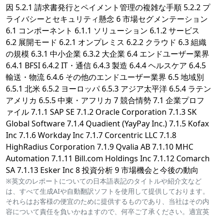
因 5.2.1 請求書発行とペイメント管理の複雑な手順 5.2.2 プ
ライバシーとセキュリティ懸念 6 市場セグメンテーション
6.1 コンポーネント 6.1.1 ソリューション 6.1.2 サービス
6.2 展開モード 6.2.1 オンプレミス 6.2.2 クラウド 6.3 組織
の規模 6.3.1 中小企業 6.3.2 大企業 6.4 エンドユーザー業界
6.4.1 BFSI 6.4.2 IT・通信 6.4.3 製造 6.4.4 ヘルスケア 6.4.5
輸送・物流 6.4.6 その他のエンドユーザー業界 6.5 地域別
6.5.1 北米 6.5.2 ヨーロッパ 6.5.3 アジア太平洋 6.5.4 ラテン
アメリカ 6.5.5 中東・アフリカ 7 競合情勢 7.1 企業プロフ
ァイル 7.1.1 SAP SE 7.1.2 Oracle Corporation 7.1.3 SK
Global Software 7.1.4 Quadient (YayPay Inc.) 7.1.5 Kofax
Inc 7.1.6 Workday Inc 7.1.7 Corcentric LLC 7.1.8
HighRadius Corporation 7.1.9 Qvalia AB 7.1.10 MHC
Automation 7.1.11 Bill.com Holdings Inc 7.1.12 Comarch
SA 7.1.13 Esker Inc 8 投資分析 9 市場機会と今後の動向
※英文のレポートについての日本語表記のタイトルや紹介文など
は、すべて生成AIや自動翻訳ソフトを使用して提供しております。
それらはお客様の便宜のために提供するものであり、当社はその内
容について責任を負いかねますので、何卒ご了承ください。適宜英