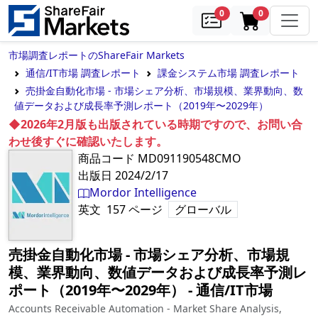
samples
in cart
0
0
市場調査レポートのShareFair Markets
通信/IT市場 調査レポート
課金システム市場 調査レポート
売掛金自動化市場 - 市場シェア分析、市場規模、業界動向、数
値データおよび成長率予測レポート（2019年〜2029年）
◆2026年2月版も出版されている時期ですので、お問い合
わせ後すぐに確認いたします。
商品コード
MD091190548CMO
出版日
2024/2/17
Mordor Intelligence
英文
157
ページ
グローバル
売掛金自動化市場 - 市場シェア分析、市場規
模、業界動向、数値データおよび成長率予測レ
ポート（2019年〜2029年）
‐
通信/IT市場
Accounts Receivable Automation - Market Share Analysis,