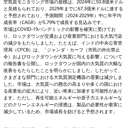
空気質モニタリング市場の規模は、2024年に50.8億米ドル
と見積もられており、2029年までに67.3億米ドルに達する
と予想されており、予測期間（2024-2029年）中に年平均
成長率（CAGR）が5.79%で成長する見込みです。
市場はCOVID-19パンデミックの影響を確実に受けてお
り、ロックダウンが交通および産業部門における大気汚染
の減少をもたらしました。たとえば、インドの中央公害管
理局（CPCB）は、「ジャンダ・カーフ（市民の外出禁止
令）およびロックダウンが大気質に与える影響」について
の報告書を公開し、ロックダウンが国内の大気質の大幅な
改善をもたらしたことを明らかにしました。したがって、
さまざまな部門における大気質測定機器の需要は減少しま
した。市場は、大気質への懸念の高まりや多くの国におけ
る産業化の拡大により、近い将来に加速する可能性があり
ます。ただし、再生可能エネルギーや原子力エネルギーな
どのクリーンエネルギーの浸透は、製品の必要性が着実に
減少しているため、市場成長を妨げると予想されます。