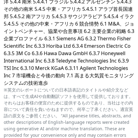
洋 5.4.4 南米 5.4.4.1 ブラジル 5.4.4.2 アルゼンチン 5.4.4.3
その他の南米 5.4.5 中東・アフリカ 5.4.5.1 アラブ首長国連
邦 5.4.5.2 南アフリカ 5.4.5.3 サウジアラビア 5.4.5.4 イラク
5.4.5.5 その他の中東・アフリカ 6 競合情勢 6.1 M&A、ジョ
イントベンチャー、協業や合意事項 6.2 主要企業の戦略 6.3
企業プロファイル 6.3.1 Siemens AG 6.3.2 Thermo Fisher
Scientific Inc 6.3.3 Horiba Ltd 6.3.4 Emerson Electric Co
6.3.5 3M Co 6.3.6 Hawa Dawa GmbH 6.3.7 Honeywell
International Inc 6.3.8 Teledyne Technologies Inc 6.3.9
TSI Inc 6.3.10 Merck KGaA 6.3.11 Agilent Technologies
Inc 7 市場機会と今後の動向 7.1 高まる大気質モニタリング
システムの技術進歩
※英文のレポートについての日本語表記のタイトルや紹介文など
は、すべて生成AIや自動翻訳ソフトを使用して提供しております。
それらはお客様の便宜のために提供するものであり、当社はその内
容について責任を負いかねますので、何卒ご了承ください。適宜英
語の原文をご参照ください。 “All Japanese titles, abstracts, and
other descriptions of English-language reports were created
using generative AI and/or machine translation. These are
provided for your convenience only and may contain errors