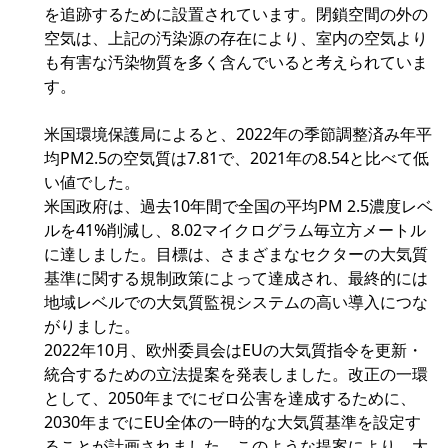
を追跡するために設置されています。閉鎖空間の外の
空気は、上記の汚染源の存在により、室内の空気より
も有害な汚染物質を多く含んでいると考えられていま
す。
米国環境保護局によると、2022年の季節調整済み年平
均PM2.5の空気質は7.81で、2021年の8.54と比べて低
い値でした。
米国政府は、過去10年間で全国の平均PM 2.5濃度レベ
ルを41%削減し、8.02マイクログラム毎立方メートル
に達しました。目標は、さまざまなセクターの大気質
基準に関する規制政策によって達成され、最終的には
地域レベルでの大気質監視システムの高い導入につな
がりました。
2022年10月、欧州委員会はEUの大気質指令を更新・
統合するための立法提案を発表しました。改正の一環
として、2050年までにゼロ公害を達成するために、
2030年までにEU全体の一時的な大気質基準を設定す
ることが計画されました。このような提案により、大