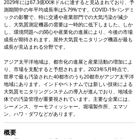
2029年には67.3億XX米ドルに達すると見込まれており、予
測期間中の年平均成長率は5.79%です。COVID-19パンデミ
ックの影響で、特に交通や産業部門での大気汚染が減少
し、大気質測定機器の需要は一時的に低下しました。しか
し、環境問題への関心や産業化の進展により、今後の市場
成長が期待されます。屋外大気質モニタリング機器が最も
成長が見込まれる分野です。
アジア太平洋地域は、都市化の進展と産業活動の増加によ
り、市場を支配すると予想されます。2023年5月時点で、
世界で最も汚染された40都市のうち20都市がアジア太平洋
地域にあります。インドやベトナムでは新しい技術による
大気質モニタリングシステムの導入が進んでおり、地域全
体での汚染管理が重要視されています。主要な企業には、
シーメンス、サーモフィッシャー、堀場製作所、エマソ
ン、ハワ・ダワなどがあります。
概要