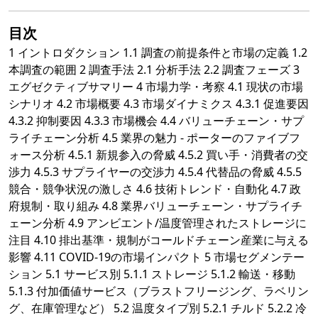
目次
1 イントロダクション 1.1 調査の前提条件と市場の定義 1.2
本調査の範囲 2 調査手法 2.1 分析手法 2.2 調査フェーズ 3
エグゼクティブサマリー 4 市場力学・考察 4.1 現状の市場
シナリオ 4.2 市場概要 4.3 市場ダイナミクス 4.3.1 促進要因
4.3.2 抑制要因 4.3.3 市場機会 4.4 バリューチェーン・サプ
ライチェーン分析 4.5 業界の魅力 - ポーターのファイブフ
ォース分析 4.5.1 新規参入の脅威 4.5.2 買い手・消費者の交
渉力 4.5.3 サプライヤーの交渉力 4.5.4 代替品の脅威 4.5.5
競合・競争状況の激しさ 4.6 技術トレンド・自動化 4.7 政
府規制・取り組み 4.8 業界バリューチェーン・サプライチ
ェーン分析 4.9 アンビエント/温度管理されたストレージに
注目 4.10 排出基準・規制がコールドチェーン産業に与える
影響 4.11 COVID-19の市場インパクト 5 市場セグメンテー
ション 5.1 サービス別 5.1.1 ストレージ 5.1.2 輸送・移動
5.1.3 付加価値サービス（ブラストフリージング、ラベリン
グ、在庫管理など） 5.2 温度タイプ別 5.2.1 チルド 5.2.2 冷