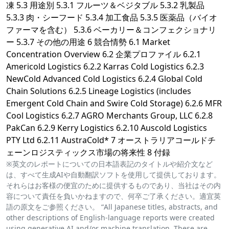
凍 5.3 用途別 5.3.1 フルーツ＆ベジタブル 5.3.2 乳製品
5.3.3 肉・シーフード 5.3.4 加工食品 5.3.5 医薬品（バイオ
ファーマを含む） 5.3.6 ベーカリー＆コンフェクショナリ
ー 5.3.7 その他の用途 6 競合情勢 6.1 Market
Concentration Overview 6.2 企業プロファイル 6.2.1
Americold Logistics 6.2.2 Karras Cold Logistics 6.2.3
NewCold Advanced Cold Logistics 6.2.4 Global Cold
Chain Solutions 6.2.5 Lineage Logistics (includes
Emergent Cold Chain and Swire Cold Storage) 6.2.6 MFR
Cool Logistics 6.2.7 AGRO Merchants Group, LLC 6.2.8
PakCan 6.2.9 Kerry Logistics 6.2.10 Auscold Logistics
PTY Ltd 6.2.11 AustraCold* 7 オーストラリアコールドチ
ェーンロジスティックス市場の将来性 8 付録
※英文のレポートについての日本語表記のタイトルや紹介文など
は、すべて生成AIや自動翻訳ソフトを使用して提供しております。
それらはお客様の便宜のために提供するものであり、当社はその内
容について責任を負いかねますので、何卒ご了承ください。適宜英
語の原文をご参照ください。 “All Japanese titles, abstracts, and
other descriptions of English-language reports were created
using generative AI and/or machine translation. These are