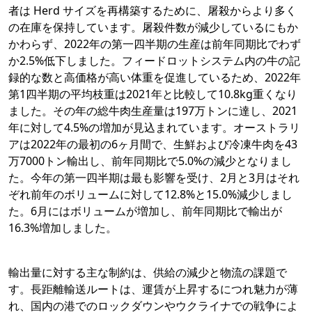
者は Herd サイズを再構築するために、屠殺からより多く
の在庫を保持しています。屠殺件数が減少しているにもか
かわらず、2022年の第一四半期の生産は前年同期比でわず
か2.5%低下しました。フィードロットシステム内の牛の記
録的な数と高価格が高い体重を促進しているため、2022年
第1四半期の平均枝重は2021年と比較して10.8kg重くなり
ました。その年の総牛肉生産量は197万トンに達し、2021
年に対して4.5%の増加が見込まれています。オーストラリ
アは2022年の最初の6ヶ月間で、生鮮および冷凍牛肉を43
万7000トン輸出し、前年同期比で5.0%の減少となりまし
た。今年の第一四半期は最も影響を受け、2月と3月はそれ
ぞれ前年のボリュームに対して12.8%と15.0%減少しまし
た。6月にはボリュームが増加し、前年同期比で輸出が
16.3%増加しました。
輸出量に対する主な制約は、供給の減少と物流の課題で
す。長距離輸送ルートは、運賃が上昇するにつれ魅力が薄
れ、国内の港でのロックダウンやウクライナでの戦争によ