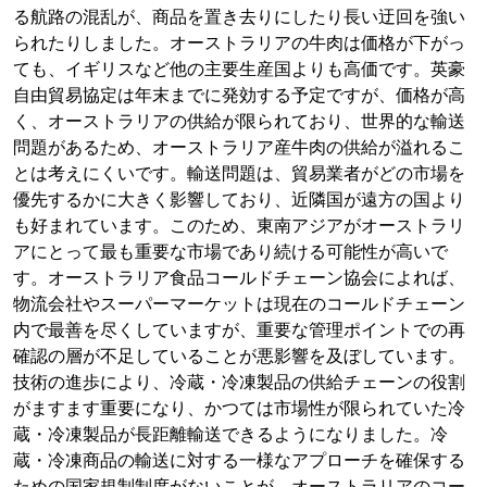
る航路の混乱が、商品を置き去りにしたり長い迂回を強い
られたりしました。オーストラリアの牛肉は価格が下がっ
ても、イギリスなど他の主要生産国よりも高価です。英豪
自由貿易協定は年末までに発効する予定ですが、価格が高
く、オーストラリアの供給が限られており、世界的な輸送
問題があるため、オーストラリア産牛肉の供給が溢れるこ
とは考えにくいです。輸送問題は、貿易業者がどの市場を
優先するかに大きく影響しており、近隣国が遠方の国より
も好まれています。このため、東南アジアがオーストラリ
アにとって最も重要な市場であり続ける可能性が高いで
す。オーストラリア食品コールドチェーン協会によれば、
物流会社やスーパーマーケットは現在のコールドチェーン
内で最善を尽くしていますが、重要な管理ポイントでの再
確認の層が不足していることが悪影響を及ぼしています。
技術の進歩により、冷蔵・冷凍製品の供給チェーンの役割
がますます重要になり、かつては市場性が限られていた冷
蔵・冷凍製品が長距離輸送できるようになりました。冷
蔵・冷凍商品の輸送に対する一様なアプローチを確保する
ための国家規制制度がないことが、オーストラリアのコー