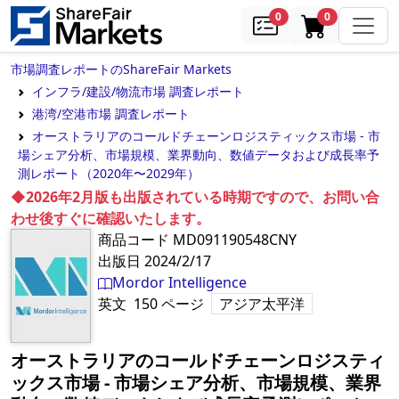
samples
in cart
0
0
市場調査レポートのShareFair Markets
インフラ/建設/物流市場 調査レポート
港湾/空港市場 調査レポート
オーストラリアのコールドチェーンロジスティックス市場 - 市
場シェア分析、市場規模、業界動向、数値データおよび成長率予
測レポート（2020年〜2029年）
◆2026年2月版も出版されている時期ですので、お問い合
わせ後すぐに確認いたします。
商品コード
MD091190548CNY
出版日
2024/2/17
Mordor Intelligence
英文
150
ページ
アジア太平洋
オーストラリアのコールドチェーンロジスティ
ックス市場 - 市場シェア分析、市場規模、業界