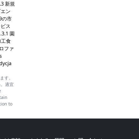
3 新規
ビエン
9の市
ービス
3.1 園
加工食
業プロファ
s
dycja
ります。
い。適宜
e
tain
tion to