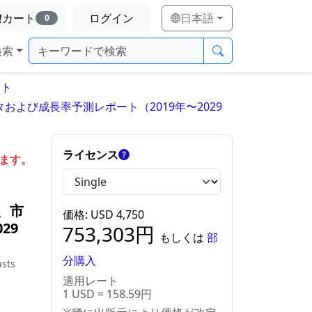
カート
ログイン
日本語
0
検索
ート
よび成長率予測レポート（2019年〜2029
ライセンス
します。
、市
価格
: USD
4,750
29
753,303
円
もしくは
部
分購入
asts
適用レート
1 USD = 158.59円