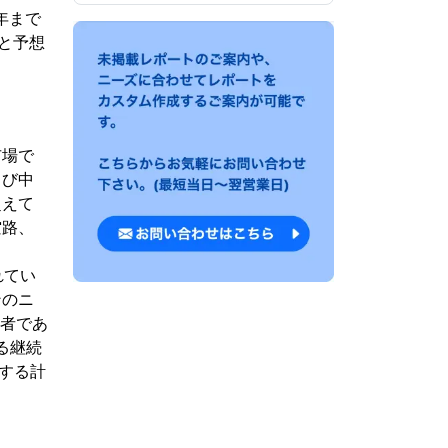
年まで
ると予想
市場で
よび中
超えて
空路、
れてい
ンのニ
業者であ
る継続
供する計