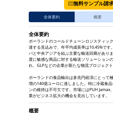
無料サンプル請
全体要約
概要
全体要約
ポーランドのコールドチェーンロジスティックス市場
達する見込みで、年平均成長率は10.45%で
パと中央アジアを結ぶ主要な輸送回廊があり
度に敏感な商品に対する輸送ソリューションの
れ、GLPなどの企業が新たな物流プロジェク
ポーランドの食品輸出は多兆円経済にとって極め
増の140億ユーロに達しました。特に冷蔵食
ンの維持は不可欠です。市場にはPUH Jama
業がビジネス拡大の機会を見出しています。
概要