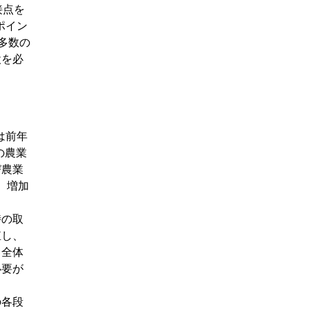
接点を
チポイン
の多数の
設を必
は前年
の農業
び農業
ル）増加
時の取
殖し、
、全体
必要が
の各段