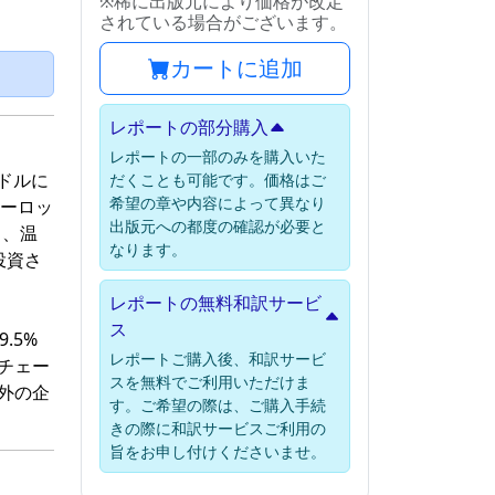
※稀に出版元により価格が改定
されている場合がございます。
カートに追加
）
レポートの部分購入
レポートの一部のみを購入いた
米ドルに
だくことも可能です。価格はご
希望の章や内容によって異なり
ヨーロッ
出版元への都度の確認が必要と
し、温
なります。
投資さ
レポートの無料和訳サービ
ス
.5%
レポートご購入後、和訳サービ
チェー
スを無料でご利用いただけま
内外の企
す。ご希望の際は、ご購入手続
きの際に和訳サービスご利用の
旨をお申し付けくださいませ。