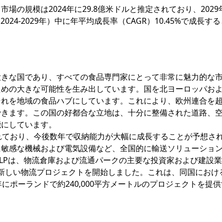
の規模は2024年に29.8億米ドルと推定されており、2029
24-2029年）中に年平均成長率（CAGR）10.45%で成長す
大きな国であり、すべての食品専門家にとって非常に魅力的な
ための大きな可能性を生み出しています。国を北ヨーロッパお
それを地域の食品ハブにしています。これにより、欧州連合を
できます。この国の好都合な立地は、十分に整備された道路、
能にしています。
れており、今後数年で収納能力が大幅に成長することが予想さ
に敏感な機械および電気設備など、全国的に輸送ソリューショ
LPは、物流倉庫および流通パークの主要な投資家および建設
つの新しい物流プロジェクトを開始しました。これは、同国におけ
年にポーランドで約240,000平方メートルのプロジェクトを提