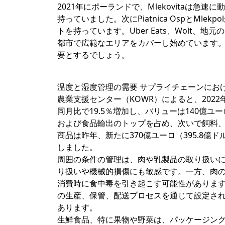
2021年にポーランドで、Mlekovitaは急速
持っていました。次にPiatnica OspとMle
トを持っています。Uber Eats、Wolt、地
都市で広範なエリアをカバーし始めています
要とするでしょう。
温度と湿度管理の需要 サプライチェーンにお
農業支援センター（KOWR）によると、202
同月比で19.5％増加し、バリューは140億
および食品輸出のトップを占め、次いで飼料
商品は昨年、新たに370億ユーロ（395.8億ド
しました。
周囲の条件の管理は、肉や乳製品の取り扱い
り扱いや機械的損傷にも敏感です。一方、肉
消費時に食中毒を引き起こす可能性がありま
の生産、保管、配送プロセスを通じて設定さ
あります。
生鮮食品、特に果物や野菜は、パッケージン