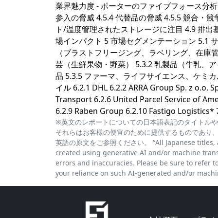
業界魅力度 - ポーターのファイブフォース分析 4.
参入の脅威 4.5.4 代替品の脅威 4.5.5 競合・
ト/温度管理されたストレージに注目 4.9 排出基
場インパクト 5 市場セグメンテーション 5.1 サービ
（ブラストフリージング、ラベリング、在庫管理など） 5.
芸（生鮮果物・野菜） 5.3.2 乳製品（牛乳、アイ
品 5.3.5 ファーマ、ライフサイエンス、ケミカル 6 競合
イル 6.2.1 DHL 6.2.2 ARRA Group Sp. z o.o. Sp.
Transport 6.2.6 United Parcel Service of Ame
6.2.9 Raben Group 6.2.10 Fastigo Log
※英文のレポートについての日本語表記のタイトルや
それらはお客様の便宜のために提供するものであり
英語の原文をご参照ください。 “All Japanese titles, abstra
created using generative AI and/or machine trans
errors and inaccuracies. Please be sure to refer to 
your reliance on such AI-generated and/or machin