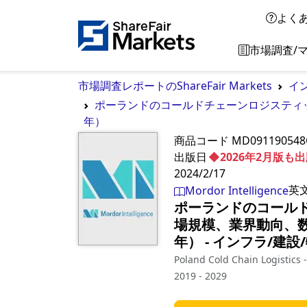
よく
市場調査/
市場調査レポートのShareFair Markets
イ
ポーランドのコールドチェーンロジスティック
年）
商品コード
MD091190548
出版日
◆2026年2月版
2024/2/17
英
Mordor Intelligence
ポーランドのコールド
場規模、業界動向、数
年）
‐
インフラ/建設
Poland Cold Chain Logistics 
2019 - 2029