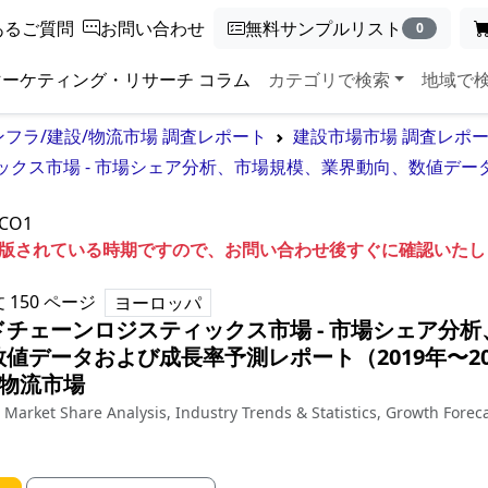
あるご質問
お問い合わせ
無料サンプルリスト
0
マーケティング・リサーチ コラム
カテゴリで検索
地域で
ンフラ/建設/物流市場 調査レポート
建設市場市場 調査レポ
ス市場 - 市場シェア分析、市場規模、業界動向、数値データお
CO1
も出版されている時期ですので、お問い合わせ後すぐに確認いた
文
150
ページ
ヨーロッパ
チェーンロジスティックス市場 - 市場シェア分析
値データおよび成長率予測レポート（2019年〜20
/物流市場
- Market Share Analysis, Industry Trends & Statistics, Growth Forec