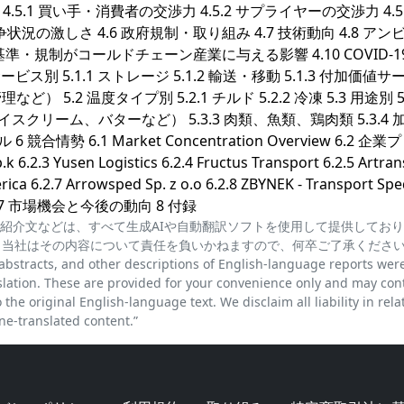
5.1 買い手・消費者の交渉力 4.5.2 サプライヤーの交渉力 4.5.
競争状況の激しさ 4.6 政府規制・取り組み 4.7 技術動向 4.8 アン
準・規制がコールドチェーン産業に与える影響 4.10 COVID-1
ス別 5.1.1 ストレージ 5.1.2 輸送・移動 5.1.3 付加価値サ
2 温度タイプ別 5.2.1 チルド 5.2.2 冷凍 5.3 用途別 5.
スクリーム、バターなど） 5.3.3 肉類、魚類、鶏肉類 5.3.4 
情勢 6.1 Market Concentration Overview 6.2 企
k 6.2.3 Yusen Logistics 6.2.4 Fructus Transport 6.2.5 Artran
rica 6.2.7 Arrowsped Sp. z o.o 6.2.8 ZBYNEK - Transport Spe
istics* 7 市場機会と今後の動向 8 付録
紹介文などは、すべて生成AIや自動翻訳ソフトを使用して提供してお
、当社はその内容について責任を負いかねますので、何卒ご了承くださ
cts, and other descriptions of English-language reports wer
lation. These are provided for your convenience only and may con
the original English-language text. We disclaim all liability in rela
e-translated content.”