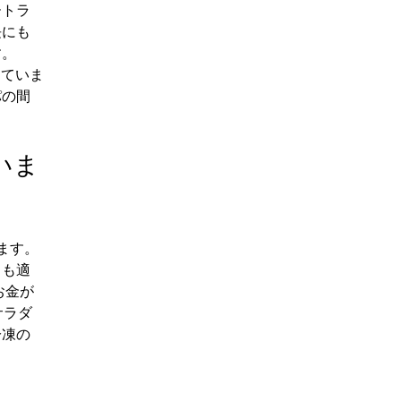
ートラ
長にも
す。
っていま
パの間
いま
ます。
しも適
お金が
サラダ
冷凍の