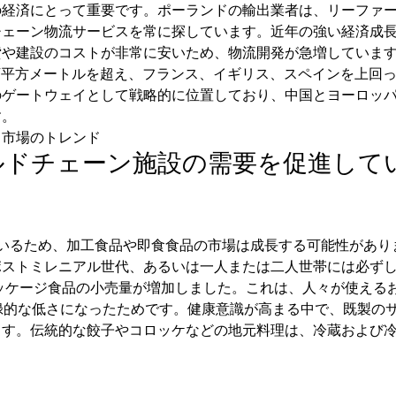
の経済にとって重要です。ポーランドの輸出業者は、リーファ
チェーン物流サービスを常に探しています。近年の強い経済成
貸や建設のコストが非常に安いため、物流開発が急増していま
0万平方メートルを超え、フランス、イギリス、スペインを上回
のゲートウェイとして戦略的に位置しており、中国とヨーロッ
す。
ス市場のトレンド
ルドチェーン施設の需要を促進して
いるため、加工食品や即食食品の市場は成長する可能性があり
ポストミレニアル世代、あるいは一人または二人世帯には必ず
パッケージ食品の小売量が増加しました。これは、人々が使える
録的な低さになったためです。健康意識が高まる中で、既製の
ます。伝統的な餃子やコロッケなどの地元料理は、冷蔵および