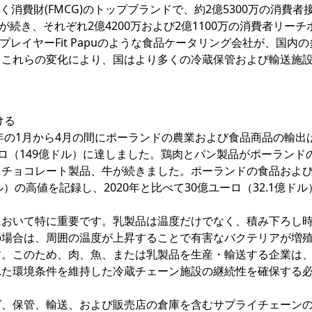
に動く消費財(FMCG)のトップブランドで、約2億5300万の消費者
kpolが続き、それぞれ2億4200万および2億1100万の消費者リー
元のプレイヤーFit Papuのような食品ケータリング会社が、国内
。これらの変化により、国はより多くの冷蔵保管および輸送施
ける
2年の1月から4月の間にポーランドの農業および食品商品の輸出
ユーロ（149億ドル）に達しました。鶏肉とパン製品がポーランド
、チョコレート製品、牛が続きました。ポーランドの食品およ
ル）の高値を記録し、2020年と比べて30億ユーロ（32.1億ド
において特に重要です。乳製品は温度だけでなく、積み下ろし
の場合は、周囲の温度が上昇することで有害なバクテリアが増
す。このため、肉、魚、または乳製品を生産・輸送する企業は
れた環境条件を維持した冷蔵チェーン施設の継続性を確保する
グ、保管、輸送、および販売店の倉庫を含むサプライチェーン