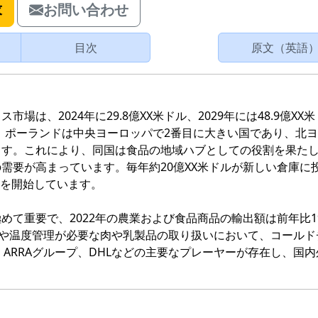
求
お問い合わせ
目次
原文（英語
は、2024年に29.8億XX米ドル、2029年には48.9億XX
す。ポーランドは中央ヨーロッパで2番目に大きい国であり、北
ます。これにより、同国は食品の地域ハブとしての役割を果た
需要が高まっています。毎年約20億XX米ドルが新しい倉庫に
トを開始しています。
て重要で、2022年の農業および食品商品の輸出額は前年比19
品や温度管理が必要な肉や乳製品の取り扱いにおいて、コールド
x、ARRAグループ、DHLなどの主要なプレーヤーが存在し、国