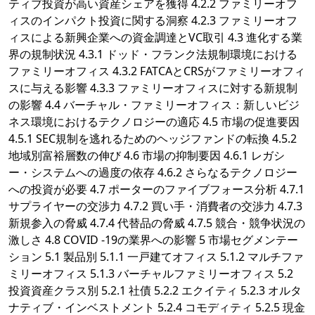
ティブ投資が高い資産シェアを獲得 4.2.2 ファミリーオフ
ィスのインパクト投資に関する洞察 4.2.3 ファミリーオフ
ィスによる新興企業への資金調達とVC取引 4.3 進化する業
界の規制状況 4.3.1 ドッド・フランク法規制環境における
ファミリーオフィス 4.3.2 FATCAとCRSがファミリーオフィ
スに与える影響 4.3.3 ファミリーオフィスに対する新規制
の影響 4.4 バーチャル・ファミリーオフィス：新しいビジ
ネス環境におけるテクノロジーの適応 4.5 市場の促進要因
4.5.1 SEC規制を逃れるためのヘッジファンドの転換 4.5.2
地域別富裕層数の伸び 4.6 市場の抑制要因 4.6.1 レガシ
ー・システムへの過度の依存 4.6.2 さらなるテクノロジー
への投資が必要 4.7 ポーターのファイブフォース分析 4.7.1
サプライヤーの交渉力 4.7.2 買い手・消費者の交渉力 4.7.3
新規参入の脅威 4.7.4 代替品の脅威 4.7.5 競合・競争状況の
激しさ 4.8 COVID -19の業界への影響 5 市場セグメンテー
ション 5.1 製品別 5.1.1 一戸建てオフィス 5.1.2 マルチファ
ミリーオフィス 5.1.3 バーチャルファミリーオフィス 5.2
投資資産クラス別 5.2.1 社債 5.2.2 エクイティ 5.2.3 オルタ
ナティブ・インベストメント 5.2.4 コモディティ 5.2.5 現金