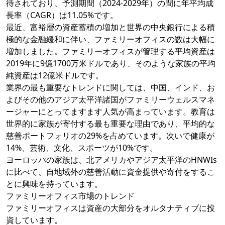
待されており、予測期間（2024-2029年）の間に年平均成
長率（CAGR）は11.05%です。
最近、富裕層の資産蓄積の増加と世界の中央銀行による積
極的な金融緩和に伴い、ファミリーオフィスの数は大幅に
増加しました。ファミリーオフィスが管理する平均資産は
2019年に9億1700万米ドルであり、そのような家族の平均
純資産は12億米ドルです。
業界の最も重要なトレンドに関しては、中国、インド、お
よびその他のアジア太平洋諸国がファミリーウェルスマネ
ージャーにとってますます人気が高まっています。教育は
世界的に家族が寄付する最も重要な理由であり、平均的な
慈善ポートフォリオの29%を占めています。次いで健康が
14%、芸術、文化、スポーツが10%です。
ヨーロッパの家族は、北アメリカやアジア太平洋のHNWIs
に比べて、自地域外の慈善活動に資金提供や寄付をするこ
とに興味を持っています。
ファミリーオフィス市場のトレンド
ファミリーオフィスは資産の大部分をオルタナティブに投
資しています。