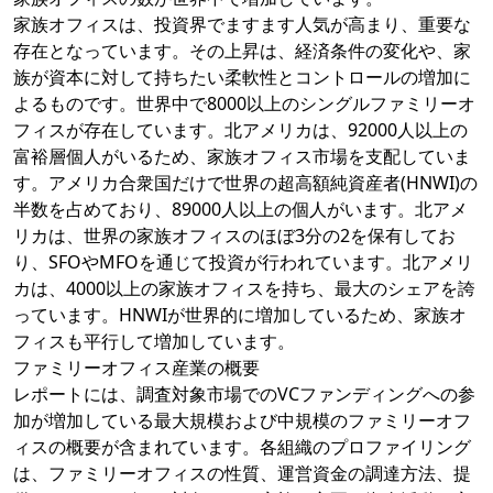
家族オフィスは、投資界でますます人気が高まり、重要な
存在となっています。その上昇は、経済条件の変化や、家
族が資本に対して持ちたい柔軟性とコントロールの増加に
よるものです。世界中で8000以上のシングルファミリーオ
フィスが存在しています。北アメリカは、92000人以上の
富裕層個人がいるため、家族オフィス市場を支配していま
す。アメリカ合衆国だけで世界の超高額純資産者(HNWI)の
半数を占めており、89000人以上の個人がいます。北アメ
リカは、世界の家族オフィスのほぼ3分の2を保有してお
り、SFOやMFOを通じて投資が行われています。北アメリ
カは、4000以上の家族オフィスを持ち、最大のシェアを誇
っています。HNWIが世界的に増加しているため、家族オ
フィスも平行して増加しています。
ファミリーオフィス産業の概要
レポートには、調査対象市場でのVCファンディングへの参
加が増加している最大規模および中規模のファミリーオフ
ィスの概要が含まれています。各組織のプロファイリング
は、ファミリーオフィスの性質、運営資金の調達方法、提