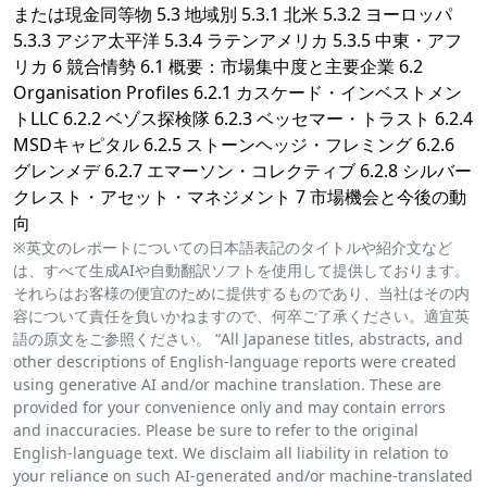
または現金同等物 5.3 地域別 5.3.1 北米 5.3.2 ヨーロッパ
5.3.3 アジア太平洋 5.3.4 ラテンアメリカ 5.3.5 中東・アフ
リカ 6 競合情勢 6.1 概要：市場集中度と主要企業 6.2
Organisation Profiles 6.2.1 カスケード・インベストメン
トLLC 6.2.2 ベゾス探検隊 6.2.3 ベッセマー・トラスト 6.2.4
MSDキャピタル 6.2.5 ストーンヘッジ・フレミング 6.2.6
グレンメデ 6.2.7 エマーソン・コレクティブ 6.2.8 シルバー
クレスト・アセット・マネジメント 7 市場機会と今後の動
向
※英文のレポートについての日本語表記のタイトルや紹介文など
は、すべて生成AIや自動翻訳ソフトを使用して提供しております。
それらはお客様の便宜のために提供するものであり、当社はその内
容について責任を負いかねますので、何卒ご了承ください。適宜英
語の原文をご参照ください。 “All Japanese titles, abstracts, and
other descriptions of English-language reports were created
using generative AI and/or machine translation. These are
provided for your convenience only and may contain errors
and inaccuracies. Please be sure to refer to the original
English-language text. We disclaim all liability in relation to
your reliance on such AI-generated and/or machine-translated