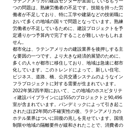
ラテンアメリカの建設セクターが直面しているもう一
つの問題は、熟練労働者の不足です。技能を持った労
働者が不足しており、特に工学や建築などの技術職に
おいて多くの地域の国々で問題となっています。熟練
労働者が不足しているために、建設プロジェクトを予
定通りかつ予算内で完了することが難しいかもしれま
せん。
都市化は、ラテンアメリカの建設業界を後押しする主
な要因の一つです。より大きな経済的展望のために、
多くの人々が都市に移住しており、地域は急速に都市
化しています。このトレンドによって、新しい住宅、
ビジネス、道路、橋、公共交通システムのようなイン
フラプロジェクトに対する需要が生まれています。
2022年第2四半期において、この地域のホスピタリテ
ィ建設パイプラインには555のプロジェクトと90,496
室が含まれています。パンデミックによって引き起こ
されたほぼ2年間の不確実性の後、ラテンアメリカの
ホテル業界はついに回復の兆しを見せています。国境
制限や地域の隔離要件が緩和されたことで、消費者の