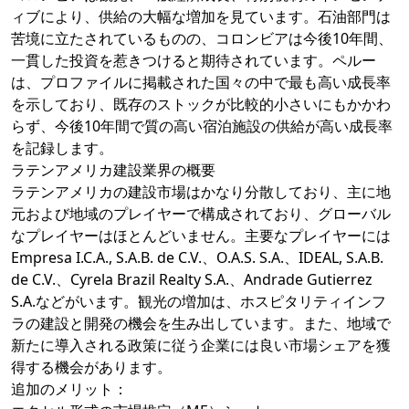
ィブにより、供給の大幅な増加を見ています。石油部門は
苦境に立たされているものの、コロンビアは今後10年間、
一貫した投資を惹きつけると期待されています。ペルー
は、プロファイルに掲載された国々の中で最も高い成長率
を示しており、既存のストックが比較的小さいにもかかわ
らず、今後10年間で質の高い宿泊施設の供給が高い成長率
を記録します。
ラテンアメリカ建設業界の概要
ラテンアメリカの建設市場はかなり分散しており、主に地
元および地域のプレイヤーで構成されており、グローバル
なプレイヤーはほとんどいません。主要なプレイヤーには
Empresa I.C.A., S.A.B. de C.V.、O.A.S. S.A.、IDEAL, S.A.B.
de C.V.、Cyrela Brazil Realty S.A.、Andrade Gutierrez
S.A.などがいます。観光の増加は、ホスピタリティインフ
ラの建設と開発の機会を生み出しています。また、地域で
新たに導入される政策に従う企業には良い市場シェアを獲
得する機会があります。
追加のメリット：