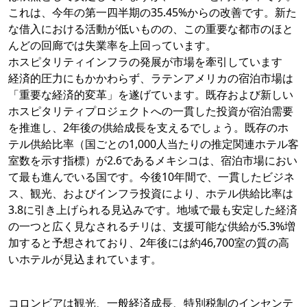
これは、今年の第一四半期の35.45%からの改善です。新た
な借入における活動が低いものの、この重要な都市のほと
んどの回廊では失業率を上回っています。
ホスピタリティインフラの発展が市場を牽引しています
経済的圧力にもかかわらず、ラテンアメリカの宿泊市場は
「重要な経済的変革」を遂げています。既存および新しい
ホスピタリティプロジェクトへの一貫した投資が宿泊需要
を推進し、2年後の供給成長を支えるでしょう。既存のホ
テル供給比率（国ごとの1,000人当たりの推定関連ホテル客
室数を示す指標）が2.6であるメキシコは、宿泊市場におい
て最も進んでいる国です。今後10年間で、一貫したビジネ
ス、観光、およびインフラ投資により、ホテル供給比率は
3.8に引き上げられる見込みです。地域で最も安定した経済
の一つと広く見なされるチリは、支援可能な供給が5.3%増
加すると予想されており、2年後には約46,700室の質の高
いホテルが見込まれています。
コロンビアは観光、一般経済成長、特別税制のインセンテ