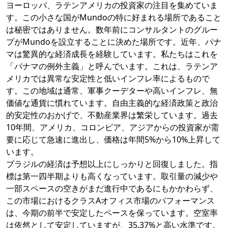
ヨーロッパ、ラテンアメリカの投資家の注目を集めていま
す。この小さな国がMundoの特に好まれる場所であること
は秘密ではありません。数年前にコンサルタントのグルー
プがMundoを設立することに決めた場所です。近年、パナ
マは驚異的な経済成長を経験しています。私たちはこれを
「パナマの例外主義」と呼んでいます。これは、ラテンア
メリカでは異常な安定性と低いインフレ率によるもので
す。この地域は通常、軍事クーデターや高いインフレ、無
価値な通貨に慣れています。自由主義的な経済政策と政治
的安定性のおかげで、不動産業界は繁栄しています。過去
10年間、アメリカ、コロンビア、アジアからの投資家が需
要に応じて急速に進出し、価格は年間5%から10%上昇して
います。
ブラジルの経済は予想以上にしっかりと回復しました。指
標は第一四半期よりも高くなっています。取引量の減少や
一部スペースの空きがまだ進行中であるにもかかわらず、
この市場におけるクラスAオフィス市場のパフォーマンス
は、今期の前半で安定したペースを保っています。空室率
は依然として安定していますが、35.37%と高い水準です。