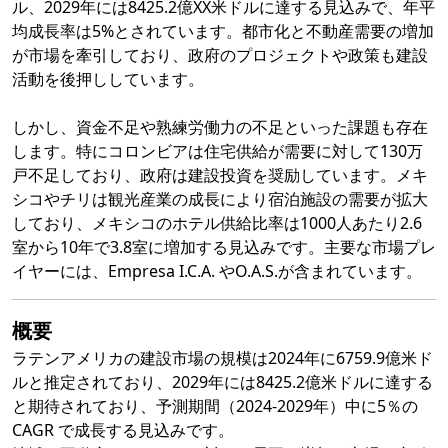
ル、2029年には8425.2億XX米ドルに達する見込みで、年平
均成長率は5%とされています。都市化と不動産需要の増加
が市場を牽引しており、政府のプロジェクトや政策も建設
活動を後押ししています。
しかし、資金不足や熟練労働力の不足といった課題も存在
します。特にコロンビアは住宅供給が需要に対して130万
戸不足しており、政府は建設投資を奨励しています。メキ
シコやチリは観光産業の成長により宿泊施設の需要が拡大
しており、メキシコのホテル供給比率は1000人あたり2.6
室から10年で3.8室に増加する見込みです。主要な市場プレ
イヤーには、Empresa I.C.A. やO.A.S.が含まれています。
概要
ラテンアメリカの建設市場の規模は2024年に6759.9億米ド
ルと推定されており、2029年には8425.2億米ドルに達する
と期待されており、予測期間（2024-2029年）中に5％の
CAGR で成長する見込みです。