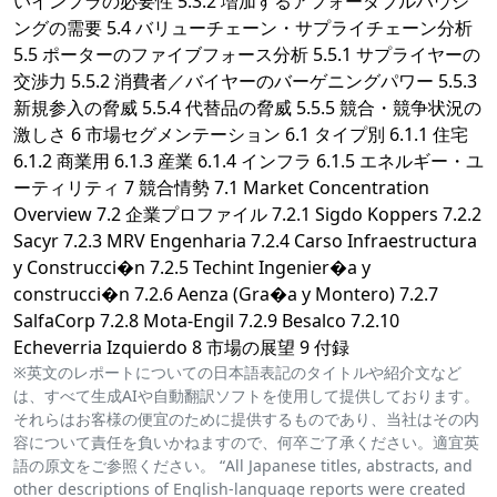
いインフラの必要性 5.3.2 増加するアフォーダブルハウジ
ングの需要 5.4 バリューチェーン・サプライチェーン分析
5.5 ポーターのファイブフォース分析 5.5.1 サプライヤーの
交渉力 5.5.2 消費者／バイヤーのバーゲニングパワー 5.5.3
新規参入の脅威 5.5.4 代替品の脅威 5.5.5 競合・競争状況の
激しさ 6 市場セグメンテーション 6.1 タイプ別 6.1.1 住宅
6.1.2 商業用 6.1.3 産業 6.1.4 インフラ 6.1.5 エネルギー・ユ
ーティリティ 7 競合情勢 7.1 Market Concentration
Overview 7.2 企業プロファイル 7.2.1 Sigdo Koppers 7.2.2
Sacyr 7.2.3 MRV Engenharia 7.2.4 Carso Infraestructura
y Construcci�n 7.2.5 Techint Ingenier�a y
construcci�n 7.2.6 Aenza (Gra�a y Montero) 7.2.7
SalfaCorp 7.2.8 Mota-Engil 7.2.9 Besalco 7.2.10
Echeverria Izquierdo 8 市場の展望 9 付録
※英文のレポートについての日本語表記のタイトルや紹介文など
は、すべて生成AIや自動翻訳ソフトを使用して提供しております。
それらはお客様の便宜のために提供するものであり、当社はその内
容について責任を負いかねますので、何卒ご了承ください。適宜英
語の原文をご参照ください。 “All Japanese titles, abstracts, and
other descriptions of English-language reports were created