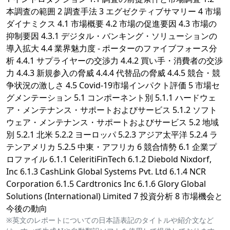
本調査の範囲 2 調査手法 3 エグゼクティブサマリー 4 市場
ダイナミクス 4.1 市場概要 4.2 市場の促進要因 4.3 市場の
抑制要因 4.3.1 デジタル・バンキング・ソリューションの
導入拡大 4.4 業界魅力度 - ポーターのファイブフォース分
析 4.4.1 サプライヤーの交渉力 4.4.2 買い手・消費者の交渉
力 4.4.3 新規参入の脅威 4.4.4 代替品の脅威 4.4.5 競合・競
争状況の激しさ 4.5 Covid-19市場インパクト評価 5 市場セ
グメンテーション 5.1 コンポーネント別 5.1.1 ハードウェ
ア・メンテナンス・サポートおよびサービス 5.1.2 ソフト
ウェア・メンテナンス・サポートおよびサービス 5.2 地域
別 5.2.1 北米 5.2.2 ヨーロッパ 5.2.3 アジア太平洋 5.2.4 ラ
テンアメリカ 5.2.5 中東・アフリカ 6 競合情勢 6.1 企業プ
ロファイル 6.1.1 CeleritiFinTech 6.1.2 Diebold Nixdorf,
Inc 6.1.3 CashLink Global Systems Pvt. Ltd 6.1.4 NCR
Corporation 6.1.5 Cardtronics Inc 6.1.6 Glory Global
Solutions (International) Limited 7 投資分析 8 市場機会と
今後の動向
※英文のレポートについての日本語表記のタイトルや紹介文など