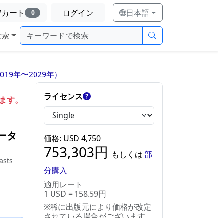
カート
ログイン
日本語
0
検索
9年〜2029年）
ライセンス
します。
ータ
価格
: USD
4,750
753,303
円
もしくは
部
asts
分購入
適用レート
1 USD = 158.59円
※稀に出版元により価格が改定
されている場合がございます。