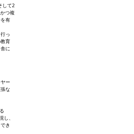
そして2
模かつ複
会を有
を行っ
の教育
田舎に
ーヤー
拡張な
ある
実現し、
スでき