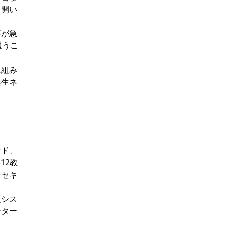
り開い
要が急
通うこ
に組み
業生ネ
ンド、
12教
なセキ
報シス
ンター