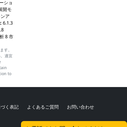
テーショ
 展開モ
ラテンア
6.1.3
.8
分析 8 市
ります。
い。適宜
e
tain
tion to
基づく表記
よくあるご質問
お問い合わせ