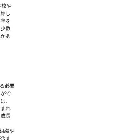
学校や
開始し
及率を
的少数
性があ
する必要
とがで
には、
含まれ
に成長
な組織や
が含ま