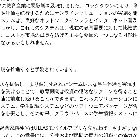
kは、世界中の教育産業に悪影響を及ぼしました。ロックダウンにより、
ムや評価を続行するためにオンラインソリューションの実施を
システムは、良好なネットワークインフラとインターネット普
。しかし、これらのシステムは、現在の教育需要に対して比較
て、コストが市場の成長を妨げる主要な要因の一つになる可能
つながるかもしれません。
市場を推進すると予測されています。
クセスを提供し、より個別化されたシームレスな学生体験を実現
援を受けることで、教育機関は投資の迅速なリターンを得るこ
迅速に前進し続けることができます。これらのソリューション
システム、学生記録システムなどのソフトウェアパッケージが
力を必要とし、その結果、クラウドベースの学生情報システム
・起業家精神省はULLASモバイルアプリを立ち上げ、さまざま
しました。この覚書には、公共および民間の両方の組織との協力