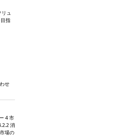
のソリュ
を目指
わせ
 4 市
2.2 消
4 市場の