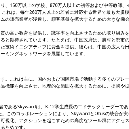
、150万以上の学校、870万人以上の初等および中等教師、
。これは、毎年260万人以上の若者に対応する世界で最も大規
テムの販売業者が浸透し、顧客基盤を拡大するための大きな機
、質の高い教育を提供し、識字率を向上させるための取り組み
けると期待されています。たとえば、中国政府は、農村と都市
した技術イニシアティブに資金を提供。彼らは、中国の広大な
リーミングネットワークを展開しています。
ます。これは主に、国内および国際市場で活動する多くのプレ
製品機能を向上させ、地理的な範囲を拡大するために、提携や
供者であるSkywardは、K-12学生成長のエドテックリーダーで
。このコラボレーションにより、SkywardとOtusの統合が
、可視化、アクションを起こすための高度なツール群にアクセ
するためです。