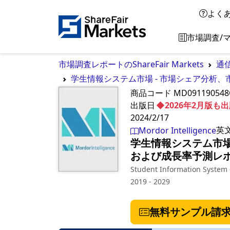
よく
市場調査/
市場調査レポートのShareFair Markets
通信
学生情報システム市場 - 市場シェア分析、
商品コード
MD091190548
出版日
◆2026年2月版
2024/2/17
英
Mordor Intelligence
学生情報システム市場
および成長率予測レポー
Student Information System -
2019 - 2029
無料サンプル請