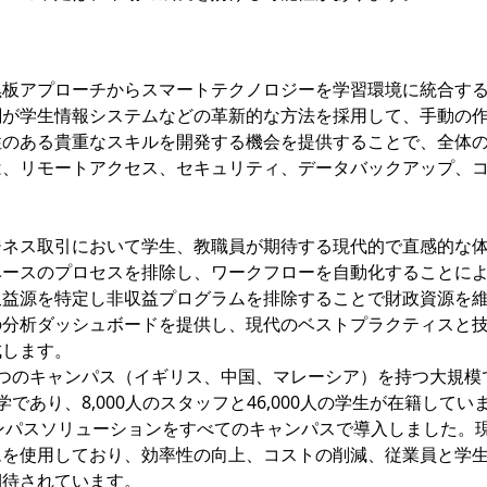
黒板アプローチからスマートテクノロジーを学習環境に統合す
関が学生情報システムなどの革新的な方法を採用して、手動の
性のある貴重なスキルを開発する機会を提供することで、全体
は、リモートアクセス、セキュリティ、データバックアップ、
ジネス取引において学生、教職員が期待する現代的で直感的な
ベースのプロセスを排除し、ワークフローを自動化することに
収益源を特定し非収益プログラムを排除することで財政資源を
の分析ダッシュボードを提供し、現代のベストプラクティスと
成します。
つのキャンパス（イギリス、中国、マレーシア）を持つ大規模
あり、8,000人のスタッフと46,000人の学生が在籍してい
tキャンパスソリューションをすべてのキャンパスで導入しました。
ムを使用しており、効率性の向上、コストの削減、従業員と学
期待されています。