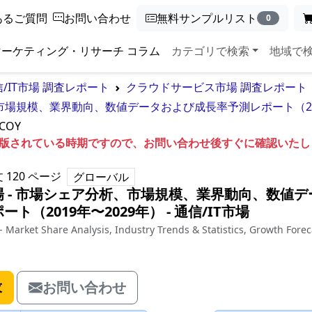
あるご質問
お問い合わせ
無料サンプルリスト
0
マーケティング・リサーチ コラム
カテゴリで検索
地域で
/IT市場 調査レポート
クラウドサービス市場 調査レポート
市場規模、業界動向、数値データおよび成長率予測レポート（201
COY
も出版されている時期ですので、お問い合わせ後すぐに確認いた
文
120
ページ
グローバル
 - 市場シェア分析、市場規模、業界動向、数値デ
ト（2019年〜2029年）
‐
通信/IT市場
 Market Share Analysis, Industry Trends & Statistics, Growth Forec
求
お問い合わせ