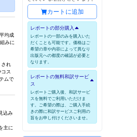
）
カートに追加
レポートの部分購入
年平均成
レポートの一部のみを購入いた
り組みに
だくことも可能です。価格はご
希望の章や内容によって異なり
。
出版元への都度の確認が必要と
なります。
トされ
やコス
レポートの無料和訳サービ
テムで
ス
レポートご購入後、和訳サービ
スを無料でご利用いただけま
す。ご希望の際は、ご購入手続
きの際に和訳サービスご利用の
る見込み
旨をお申し付けくださいませ。
を主に