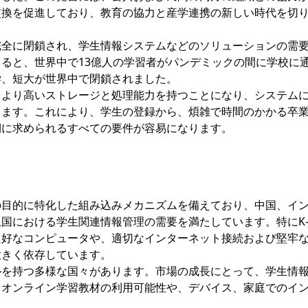
交換を促進しており、教育の協力と産学連携の新しい時代を切
完全に閉鎖され、学生情報システムなどのソリューションの需
ると、世界中で13億人の学習者がパンデミックの間に学校に
学、短大が世界中で閉鎖されました。
、より高いストレージと処理能力を持つことになり、システム
ります。これにより、学生の登録から、煩雑で時間のかかる卒
期に求められるすべての要件が容易になります。
う
の目的に特化した組み込みメカニズムを備えており、中国、イ
国における学生関連情報管理の需要を満たしています。特にK-
良好なコンピュータや、適切なインターネット接続および堅牢
大きく依存しています。
ルを持つ多様な国々があります。市場の成長にとって、学生情
、オンライン学習教材の利用可能性や、デバイス、家庭でのイ