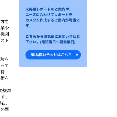
る方向
作業や
の機関
コスト
体験を
よって
維持
技術を
で複雑
ます。
現在、
生の両