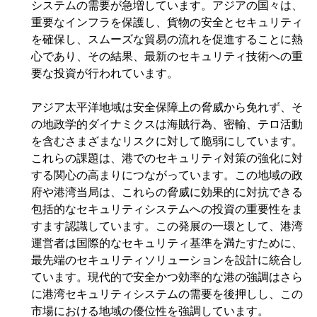
システムの需要が急増しています。アジアの国々は、
重要なインフラを保護し、貨物の安全とセキュリティ
を確保し、スムーズな貿易の流れを促進することに熱
心であり、その結果、最新のセキュリティ技術への重
要な投資が行われています。
アジア太平洋地域は安全保障上の脅威から免れず、そ
の地政学的ダイナミクスは海賊行為、密輸、テロ活動
を含むさまざまなリスクに対して脆弱にしています。
これらの課題は、港でのセキュリティ対策の強化に対
する関心の高まりにつながっています。この地域の政
府や港湾当局は、これらの脅威に効果的に対抗できる
包括的なセキュリティシステムへの投資の重要性をま
すます認識しています。この発展の一環として、港湾
運営者は国際的なセキュリティ基準を満たすために、
最先端のセキュリティソリューションを設計に統合し
ています。現代的で安全かつ効率的な港の強調はさら
に港湾セキュリティシステムの需要を後押しし、この
市場における地域の優位性を強調しています。