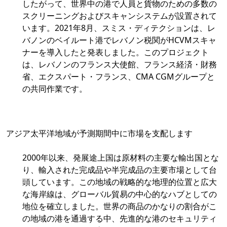
したがって、世界中の港で人員と貨物のための多数の
スクリーニングおよびスキャンシステムが設置されて
います。2021年8月、スミス・ディテクションは、レ
バノンのベイルート港でレバノン税関がHCVMスキャ
ナーを導入したと発表しました。このプロジェクト
は、レバノンのフランス大使館、フランス経済・財務
省、エクスパート・フランス、CMA CGMグループと
の共同作業です。
アジア太平洋地域が予測期間中に市場を支配します
2000年以来、発展途上国は原材料の主要な輸出国とな
り、輸入された完成品や半完成品の主要市場として台
頭しています。この地域の戦略的な地理的位置と広大
な海岸線は、グローバル貿易の中心的なハブとしての
地位を確立しました。世界の商品のかなりの割合がこ
の地域の港を通過する中、先進的な港のセキュリティ