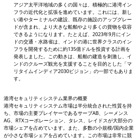
アジア太平洋地域の多くの国々は、積極的に港湾イン
フラの近代化と拡張を進めています。これには、新し
い港やターミナルの建設、既存の施設のアップグレー
ドが含まれ、より大きな船舶やより多くの貨物を収容
できるようになります。たとえば、2023年9月にイン
ドの交通・水路省は、インドの港に世界クラスのイン
フラを開発するために約135億ドルを投資する計画を
発表しました。この動きは、船舶の建造を刺激し、イ
ンドのクルーズ観光を支援することを目的とした「マ
リタイムインディア2030ビジョン」の一部でもありま
す。
港湾セキュリティシステム業界の概要
港湾セキュリティシステム市場は半分統合された性質を持
ち、市場の主要プレイヤーであるサーブAB、シーメンス
AG、RTXコーポレーション、タレス、レイドスが大部分の
市場シェアを占めています。また、多数の小規模/国内企業
が小さな市場シェアを占めています。この市場は非常に競