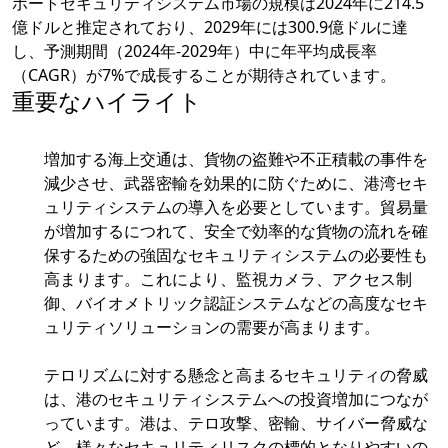
ポートセキュリティシステム市場の規模は2024年に214.5
億ドルと推定されており、2029年には300.9億ドルに達
し、予測期間（2024年-2029年）中に年平均成長率
（CAGR）が7%で成長することが期待されています。
重要なハイライト
増加する海上交通は、貨物の盗難や不正積載の事件を
減少させ、武器密輸を効果的に防ぐために、港湾セキ
ュリティシステムの導入を必要としています。貿易量
が増加するにつれて、安全で効率的な貨物の流れを確
保するための強固なセキュリティシステムの必要性も
高まります。これにより、監視カメラ、アクセス制
御、バイオメトリック認証システムなどの高度なセキ
ュリティソリューションの需要が高まります。
テロリズムに対する懸念と高まるセキュリティの脅威
は、港のセキュリティシステムへの投資増加につなが
っています。港は、テロ攻撃、密輸、サイバー脅威な
ど、様々なセキュリティリスクの標的となりやすいの