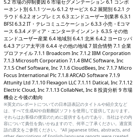
5.2 市場の抑制要因 6 市場セグメンテーション 6.1 コンポ
ーネント別 6.1.1 ツール 6.1.2 サービス 6.2 展開別 6.2.1 ク
ラウド 6.2.2 オンプレミス 6.3 エンドユーザー別業界 6.3.1
BFSI 6.3.2 IT・テレコミュニケーション 6.3.3 小売・Eコマ
ース 6.3.4 メディア・エンターテインメント 6.3.5 その他
エンドユーザー産業 6.4 地域別 6.4.1 北米 6.4.2 ヨーロッパ
6.4.3 アジア太平洋 6.4.4 その他の地域 7 競合情勢 7.1 企業
プロファイル 7.1.1 Broadcom Inc 7.1.2 IBM Corporation
7.1.3 Microsoft Corporation 7.1.4 BMC Software, Inc
7.1.5 Chef Software, Inc 7.1.6 CloudBees, Inc 7.1.7 Micro
Focus International Plc 7.1.8 ARCAD Software 7.1.9
Attunity Ltd 7.1.10 Flexagon LLC 7.1.11 Datical, Inc 7.1.12
Electric Cloud, Inc 7.1.13 CollabNet, Inc 8 投資分析 9 市場
機会と今後の動向
※英文のレポートについての日本語表記のタイトルや紹介文など
は、すべて生成AIや自動翻訳ソフトを使用して提供しております。
それらはお客様の便宜のために提供するものであり、当社はその内
容について責任を負いかねますので、何卒ご了承ください。適宜英
語の原文をご参照ください。 “All Japanese titles, abstracts, and
other descriptions of English-language reports were created