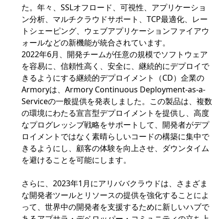
た。年々、SSLオフロード、可視性、アプリケーショ
ン分析、マルチクラウドサポート、TCP最適化、レー
トシェーピング、ウェブアプリケーションファイアウ
ォールなどの新機能が統合されています。
2022年6月、開発チームが任意の規模でソフトウェア
を容易に、信頼性高く、安全に、継続的にデプロイで
きるようにする継続的デプロイメント（CD）企業の
Armoryは、Armory Continuous Deployment-as-a-
Serviceの一般提供を発表しました。この製品は、複数
の環境にわたる宣言型デプロイメントを提供し、高度
なプログレッシブ戦略をサポートして、開発者がデプ
ロイメントではなく素晴らしいコードの構築に集中で
きるようにし、顧客の体験を向上させ、ダウンタイム
を避けることを可能にします。
さらに、2023年1月にアリババクラウドは、さまざま
な開発者ツールとリソースの提供を強化することによ
って、世界中の開発者を支援するために新しいハブで
あるアプサラ・デベロッパー・コミュニティの立ち上