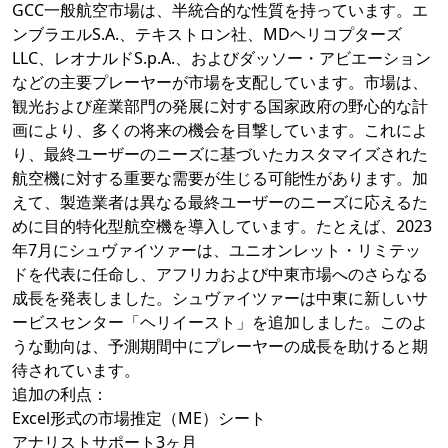
GCC一般航空市場は、半統合的な性質を持っています。エ
ンブラエルS.A.、テキストロン社、MDヘリコプターズ
LLC、レオナルドS.p.A.、およびダッソー・アビエーション
などの主要プレーヤーが市場を支配しています。市場は、
観光および産業部門の発展に対する国家政府の野心的な計
画により、多くの将来の機会を目撃しています。これによ
り、最終ユーザーのニーズに基づいたカスタマイズされた
航空機に対する重要な需要が生じる可能性があります。加
えて、製造業者は異なる最終ユーザーのニーズに応えるた
めに目的特化型航空機を導入しています。たとえば、2023
年7月にシュヴァイツァーは、ユニオンレット・リミテッ
ドを代表に任命し、アフリカおよび中東市場へのさらなる
成長を発表しました。シュヴァイツァーは中東に新しいサ
ービスセンター「ヘリイースト」を追加しました。このよ
うな動向は、予測期間中にプレーヤーの成長を助けると期
待されています。
追加の利点：
Excel形式の市場推定（ME）シート
アナリストサポート3ヶ月