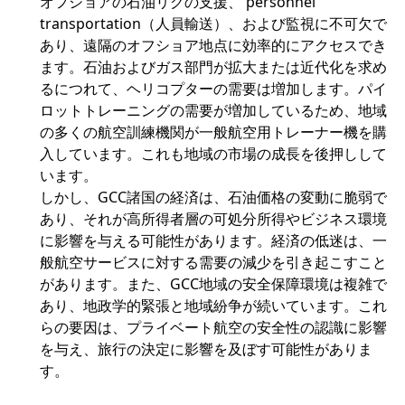
オフショアの石油リグの支援、 personnel
transportation（人員輸送）、および監視に不可欠で
あり、遠隔のオフショア地点に効率的にアクセスでき
ます。石油およびガス部門が拡大または近代化を求め
るにつれて、ヘリコプターの需要は増加します。パイ
ロットトレーニングの需要が増加しているため、地域
の多くの航空訓練機関が一般航空用トレーナー機を購
入しています。これも地域の市場の成長を後押しして
います。
しかし、GCC諸国の経済は、石油価格の変動に脆弱で
あり、それが高所得者層の可処分所得やビジネス環境
に影響を与える可能性があります。経済の低迷は、一
般航空サービスに対する需要の減少を引き起こすこと
があります。また、GCC地域の安全保障環境は複雑で
あり、地政学的緊張と地域紛争が続いています。これ
らの要因は、プライベート航空の安全性の認識に影響
を与え、旅行の決定に影響を及ぼす可能性がありま
す。