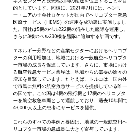
ネスセンターと観光地の間の輸送を促進することを目
的としています。同様に、2021年7月には、ヘンリ
ー・エアの子会社ロケットが国内でヘリコプター緊急
医療サービス（HEMS）の運用を成功裏に実施しまし
た。同社は5機のベル222機の混在した艦隊を運用し、
さらに3機のベル230機を艦隊に追加する計画です。
エネルギー分野などの産業セクターにおけるヘリコプ
ターの利用増加は、地域における一般航空ヘリコプタ
ー市場の成長を促進しています。さらに、市場におけ
る航空救急サービス業界は、地域からの需要の徐々の
増加を目撃しています。たとえば、トルコは、国内外
で市民に無料の航空救急サービスを提供している唯一
の国です。この国は4機の飛行機と17機のヘリコプタ
ーを航空救急車両として運航しており、過去10年間で
43,000人以上の患者にサービスを提供。
これらのすべての事例と要因は、地域の一般航空用ヘ
リコプター市場の急成長に大きく寄与しています。