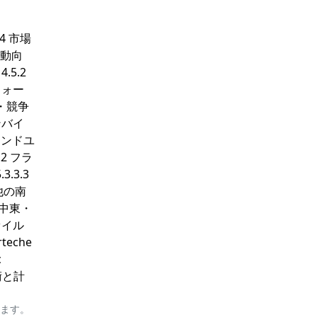
4 市場
と動向
.5.2
フォー
合・競争
ンバイ
のエンドユ
2.2 フラ
3.3.3
の他の南
他の中東・
ァイル
rteche
c
技術と計
ります。