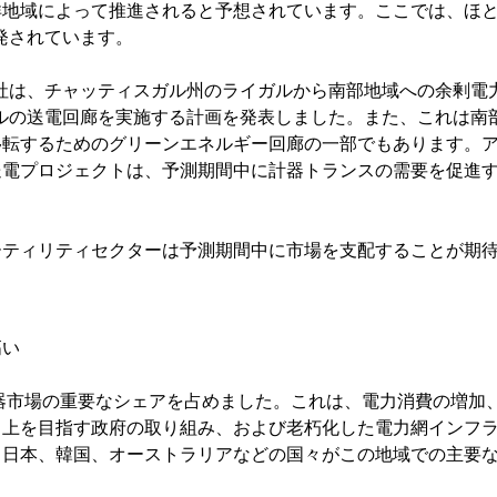
洋地域によって推進されると予想されています。ここでは、ほ
発されています。
ド公社は、チャッティスガル州のライガルから南部地域への余剰電
米ドルの送電回廊を実施する計画を発表しました。また、これは南
移転するためのグリーンエネルギー回廊の一部でもあります。
送電プロジェクトは、予測期間中に計器トランスの需要を促進
ーティリティセクターは予測期間中に市場を支配することが期
高い
圧器市場の重要なシェアを占めました。これは、電力消費の増加
向上を目指す政府の取り組み、および老朽化した電力網インフ
、日本、韓国、オーストラリアなどの国々がこの地域での主要