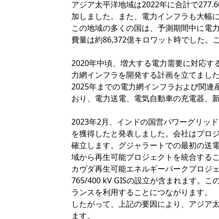
アジア太平洋地域は2022年に合計で27
加しました。また、電力インフラも大幅に成長
この地域の多くの国は、予測期間中に電力
費量は約86,372億キロワット時でした。
2020年中頃、増大する電力需要に対応す
力網インフラを開発する計画を立てました
2025年までの電力網インフラおよび関連
おり、電力送電、電気自動車の充電器、
2023年2月、インドの国営パワーグリッド 
を獲得したと発表しました。会社はプロジ
確立します。グジャラートでの最初の送
域から再生可能プロジェクトを統合すること
カヴダ再生可能エネルギーパークプロジェ
765/400 kV GISの設立が含まれ
ランスを利用することにつながります。
したがって、上記の要因により、アジア
ます。