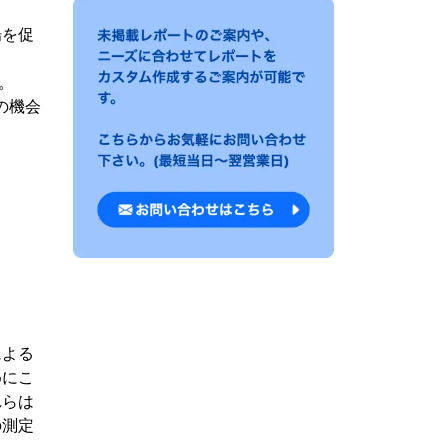
場を促
。
の機会
による
めにこ
れらは
の測定