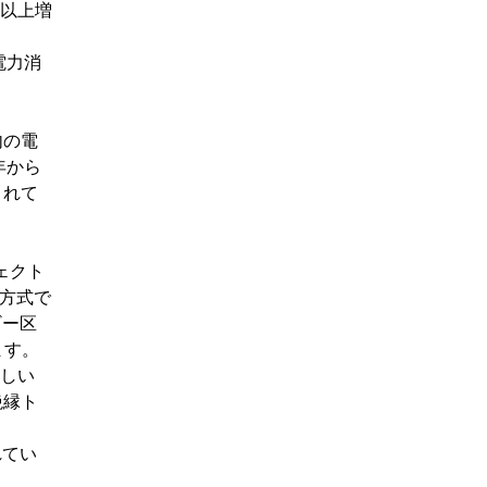
％以上増
電力消
内の電
年から
されて
ジェクト
の方式で
ギー区
ます。
新しい
絶縁ト
れてい