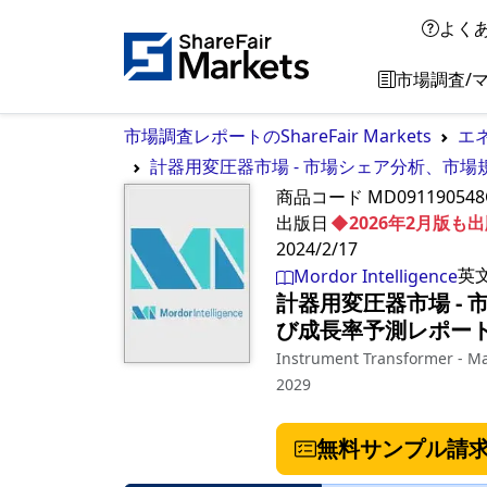
よく
市場調査/
市場調査レポートのShareFair Markets
エ
計器用変圧器市場 - 市場シェア分析、市場
商品コード
MD091190548
出版日
◆2026年2月版
2024/2/17
英
Mordor Intelligence
計器用変圧器市場 -
び成長率予測レポート（
Instrument Transformer - Mar
2029
無料サンプル請