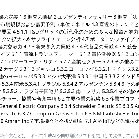
市場の定義 1.3 調査の前提 2 エグゼクティブサマリー 3 調査手法 
年までの市場規模および需要予測（単位：米ドル 4.3 直近のトレンド
 促進要因 4.5.1.1 T&Dグリッドの近代化のための多大な投資と努力 4
ワークの拡大 4.6 サプライチェーン分析 4.7 ポーターのファイブ
者の交渉力 4.7.3 新規参入の脅威 4.7.4 代替品の脅威 4.7.5 競
 5.1.1 電流トランスフォーマー 5.1.2 電位変換器 5.1.3 コ
.1 パワーユーティリティ 5.2.2 産業セクター 5.2.3 その他
1.2 カナダ 5.3.1.3 メキシコ 5.3.2 ヨーロッパ 5.3.2.1 ドイツ 5.3.
その他のヨーロッパ 5.3.3 アジア太平洋 5.3.3.1 中国 5.3.3.2 インド 5.
5.3.4 南米 5.3.4.1 ブラジル 5.3.4.2 アルゼンチン 5.3.4.3 そ
 5.3.5.2 アラブ首長国連邦 5.3.5.3 南アフリカ 5.3.5.4 その
ベンチャー、協業や合意事項 6.2 主要企業の戦略 6.3 企業プロフ
General Electric Company 6.3.4 Schneider Electric SE 6.3.5 A
s Ltd 6.3.7 Crompton Greaves Ltd 6.3.8 Mitsubishi Electri
. Ltd 6.3.10 Amran Inc 7 市場機会と今後の動向 7.1 AIやIoTなど先進
紹介文などは、すべて生成AIや自動翻訳ソフトを使用して提供してお