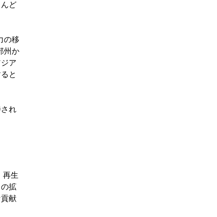
とんど
力の移
部州か
アジア
すると
待され
、再生
ラの拡
な貢献