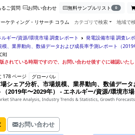
あるご質問
お問い合わせ
無料サンプルリスト
0
マーケティング・リサーチ コラム
カテゴリで検索
地域で
ネルギー/資源/環境市場 調査レポート
発電設備市場 調査レ
規模、業界動向、数値データおよび成長率予測レポート（2019年
CRI
も出版されている時期ですので、お問い合わせ後すぐに確認いた
文
178
ページ
グローバル
 市場シェア分析、市場規模、業界動向、数値データ
2019年〜2029年）
‐
エネルギー/資源/環境市場
ket Share Analysis, Industry Trends & Statistics, Growth Forecasts
求
お問い合わせ