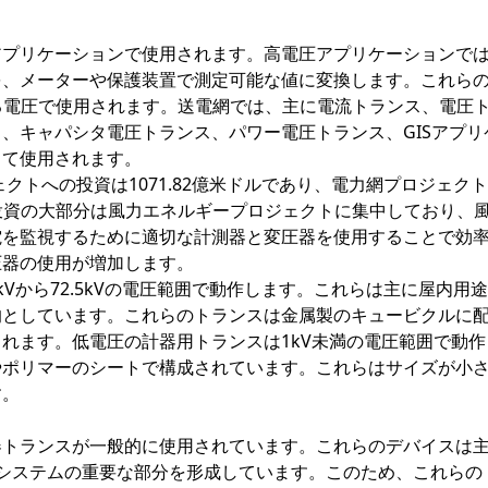
アプリケーションで使用されます。高電圧アプリケーションで
を、メーターや保護装置で測定可能な値に変換します。これら
Vを超える電圧で使用されます。送電網では、主に電流トランス、電圧
、キャパシタ電圧トランス、パワー電圧トランス、GISアプリ
して使用されます。
ェクトへの投資は1071.82億米ドルであり、電力網プロジェク
。投資の大部分は風力エネルギープロジェクトに集中しており、
電を監視するために適切な計測器と変圧器を使用することで効
圧器の使用が増加します。
Vから72.5kVの電圧範囲で動作します。これらは主に屋内用
的としています。これらのトランスは金属製のキュービクルに
れます。低電圧の計器用トランスは1kV未満の電圧範囲で動作
やポリマーのシートで構成されています。これらはサイズが小
す。
器トランスが一般的に使用されています。これらのデバイスは
Cシステムの重要な部分を形成しています。このため、これらの