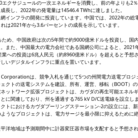
7.60エクサジュールの一次エネルギーを消費し、前の年よりも2
し、2022年の発電量は14546.4 TWhに達しました。
網インフラの開発に投資しています。中国では、2022年の総
これは2021年から3.6パーセントの成長を示しています。
るため、中国政府は次の5年間で約9000億米ドルを投資し、国
。また、中国最大の電力会社である国網公司によると、2021
産業への投資は6兆人民元（約8960億米ドル）を超えると予想
新しいデジタルインフラに重点を置いています。
Corporationは、競争入札を通じて5つの州間電力送電プロ
ェクトの送電システムを建設、所有、運営、移転（BOOT）
電ネットワーク拡張プロジェクトは、カヴダの再生可能エネル
に関連しており、州を通過する765 kV D/C送電線を設立し
クトにおけるカヴダプーリングステーション-2の設立には、
ます。このようなプロジェクトは、電力サージを最小限に抑えるために
太平洋地域は予測期間中に計器変圧器市場を支配すると予想さ