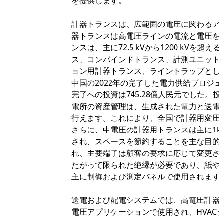
を提供します。
計器トランスは、広範囲の電圧に関わる
器トランスは高電圧ラインの電流と電圧
ンスは、主に72.5 kVから1200 k
ス、コンバインドトランス、計測ユニット
ョン用計器トランス、ライントラップと
中国の2022年の完了した電力供給プロジ
完了への投資は745.28億人民元でした
電所の資産管理は、生成された電力と送
行えます。これにより、全国で計器用変
さらに、中電圧の計器用トランスは主に1k
され、スペースを節約することを主な目
れ、主要端子は顧客の要求に応じて変更さ
たがって限られた絶縁が必要であり、紙
主に制御および測定パネルで使用されま
送電および配電システムでは、高電圧計
電圧アプリケーションで使用され、HVA