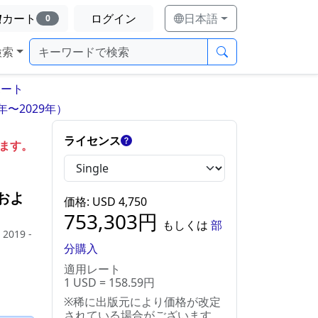
カート
ログイン
日本語
0
検索
ポート
〜2029年）
ライセンス
します。
およ
価格
: USD
4,750
753,303
円
もしくは
部
 2019 -
分購入
適用レート
1 USD = 158.59円
※稀に出版元により価格が改定
されている場合がございます。