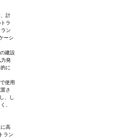
は、計
のトラ
トラン
ケーシ
トの建設
風力発
率的に
途で使用
配置さ
し、し
さく、
主に高
トラン