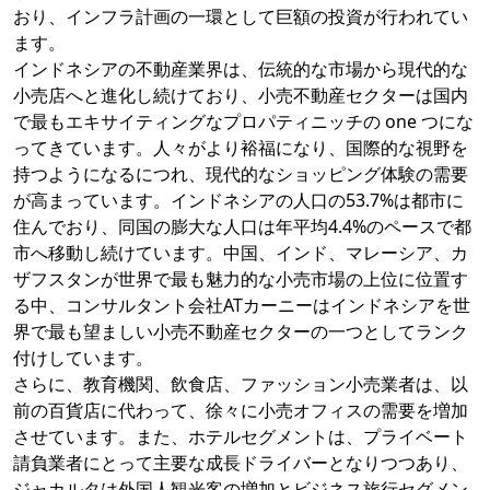
おり、インフラ計画の一環として巨額の投資が行われてい
ます。
インドネシアの不動産業界は、伝統的な市場から現代的な
小売店へと進化し続けており、小売不動産セクターは国内
で最もエキサイティングなプロパティニッチの one つにな
ってきています。人々がより裕福になり、国際的な視野を
持つようになるにつれ、現代的なショッピング体験の需要
が高まっています。インドネシアの人口の53.7%は都市に
住んでおり、同国の膨大な人口は年平均4.4%のペースで都
市へ移動し続けています。中国、インド、マレーシア、カ
ザフスタンが世界で最も魅力的な小売市場の上位に位置す
る中、コンサルタント会社ATカーニーはインドネシアを世
界で最も望ましい小売不動産セクターの一つとしてランク
付けしています。
さらに、教育機関、飲食店、ファッション小売業者は、以
前の百貨店に代わって、徐々に小売オフィスの需要を増加
させています。また、ホテルセグメントは、プライベート
請負業者にとって主要な成長ドライバーとなりつつあり、
ジャカルタは外国人観光客の増加とビジネス旅行セグメン