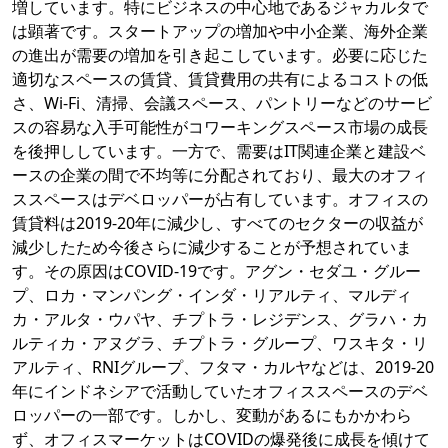
増しています。特にビジネスの中心地であるジャカルタで
は顕著です。スタートアップの増加や中小企業、海外企業
の進出が需要の増加を引き起こしています。必要に応じた
適切なスペースの賃貸、賃貸費用の共有によるコストの低
さ、Wi-Fi、清掃、会議スペース、パントリーなどのサービ
スの容易な入手可能性がコワーキングスペース市場の成長
を後押ししています。一方で、需要はIT関連企業と建設ベ
ースの企業の間で不均等に分配されており、最大のオフィ
ススペースはデベロッパーが占有しています。オフィスの
賃貸料は2019-20年に減少し、すべてのセクターの収益が
減少したため今後さらに減少することが予想されていま
す。その原因はCOVID-19です。アグン・セダユ・グルー
プ、ロカ・マンパング・インダ・リアルティ、マルディ
カ・アルタ・ウパヤ、チプトラ・レジデンス、グラハ・カ
ルティカ・アヌグラ、チプトラ・グループ、ワスキタ・リ
アルティ、RNIグループ、フタマ・カルヤなどは、2019-20
年にインドネシアで活動していたオフィススペースのデベ
ロッパーの一部です。しかし、変動があるにもかかわら
ず、オフィスマーケットはCOVIDの爆発後に成長を傾けて