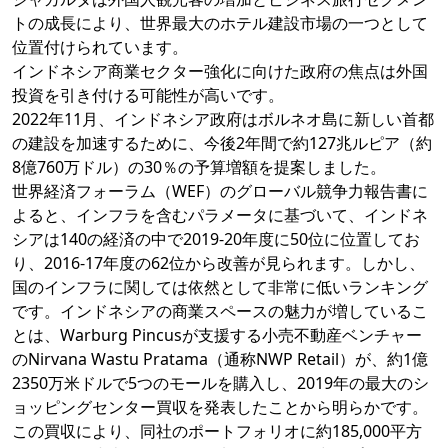
トの成長により、世界最大のホテル建設市場の一つとして
位置付けられています。
インドネシア商業セクター強化に向けた政府の焦点は外国
投資を引き付ける可能性が高いです。
2022年11月、インドネシア政府はボルネオ島に新しい首都
の建設を加速するために、今後2年間で約127兆ルピア（約
8億760万ドル）の30％の予算増額を提案しました。
世界経済フォーラム（WEF）のグローバル競争力報告書に
よると、インフラを含むパラメータに基づいて、インドネ
シアは140の経済の中で2019-20年度に50位に位置してお
り、2016-17年度の62位から改善が見られます。しかし、
国のインフラに関しては依然として非常に低いランキング
です。インドネシアの商業スペースの魅力が増しているこ
とは、Warburg Pincusが支援する小売不動産ベンチャー
のNirvana Wastu Pratama（通称NWP Retail）が、約1億
2350万米ドルで5つのモールを購入し、2019年の最大のシ
ョッピングセンター買収を発表したことから明らかです。
この買収により、同社のポートフォリオに約185,000平方