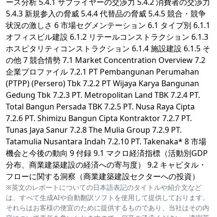
ース分析 5.4.1 サプライヤーの交渉力 5.4.2 消費者の交渉力
5.4.3 新規参入の脅威 5.4.4 代替品の脅威 5.4.5 競合・競争
状況の激しさ 6 市場セグメンテーション 6.1 タイプ別 6.1.1
オフィスビル建設 6.1.2 リテールコンストラクション 6.1.3
ホスピタリティコンストラクション 6.1.4 施設建設 6.1.5 そ
の他 7 競合情勢 7.1 Market Concentration Overview 7.2
企業プロファイル 7.2.1 PT Pembangunan Perumahan
(PTPP) (Persero) Tbk 7.2.2 PT Wijaya Karya Bangunan
Gedung Tbk 7.2.3 PT. Metropolitan Land TBK 7.2.4 PT.
Total Bangun Persada TBK 7.2.5 PT. Nusa Raya Cipta
7.2.6 PT. Shimizu Bangun Cipta Kontraktor 7.2.7 PT.
Tunas Jaya Sanur 7.2.8 The Mulia Group 7.2.9 PT.
Tatamulia Nusantara Indah 7.2.10 PT. Takenaka* 8 市場
機会と今後の動向 9 付録 9.1 マクロ経済指標（活動別GDP
分布、商業建築建設の経済への寄与度） 9.2 キャピタル・
フローに関する洞察（商業建築建設セクターへの投資）
※英文のレポートについての日本語表記のタイトルや紹介文など
は、すべて生成AIや自動翻訳ソフトを使用して提供しております。
それらはお客様の便宜のために提供するものであり、当社はその内