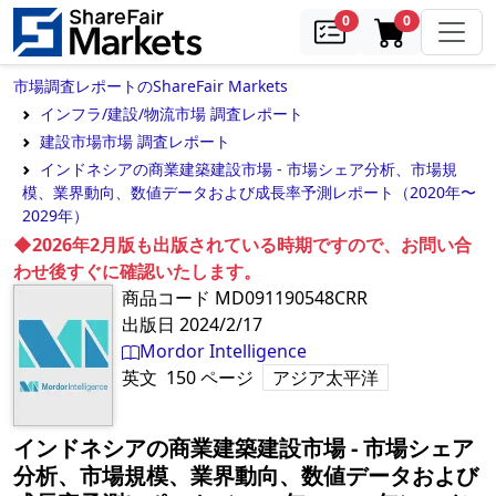
samples
in cart
0
0
市場調査レポートのShareFair Markets
インフラ/建設/物流市場 調査レポート
建設市場市場 調査レポート
インドネシアの商業建築建設市場 - 市場シェア分析、市場規
模、業界動向、数値データおよび成長率予測レポート（2020年〜
2029年）
◆2026年2月版も出版されている時期ですので、お問い合
わせ後すぐに確認いたします。
商品コード
MD091190548CRR
出版日
2024/2/17
Mordor Intelligence
英文
150
ページ
アジア太平洋
インドネシアの商業建築建設市場 - 市場シェア
分析、市場規模、業界動向、数値データおよび