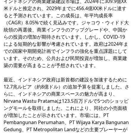
インドネシアの商業建築建設市場は、2024年に309.9億XX
米ドルと推定され、2029年までに456.4億XX米ドルに達す
ると予測されています。この成長は、年平均成長率
（CAGR）8.05%で続く見込みです。ジャコウ・ウィドド大
統領の再選後、商業インフラのアップグレードや、中国か
らの投資の増加が期待されています。しかし、COVID-19
による短期的な影響が考慮されています。政府は2024年ま
での国家中期開発計画でインフラの強化を重点課題にして
います。そのため、公共および民間投資が増加し、商業建
築の需要が高まることが予想されています。
最近、インドネシア政府は新首都の建設を加速するために
12.7兆ルピア（約8億ドル）の追加予算を提案しました。さ
らに、インドネシアの商業スペースの魅力が高まり、
Nirvana Wastu Pratamaは123.5百万ドルで5つのショッピ
ングモールを取得しました。これにより、同社の小売面積
が増加したことが示されています。市場には、PT
Pembangunan Perumahan、PT Wijaya Karya Bangunan
Gedung、PT Metropolitan Landなどの主要プレーヤーが