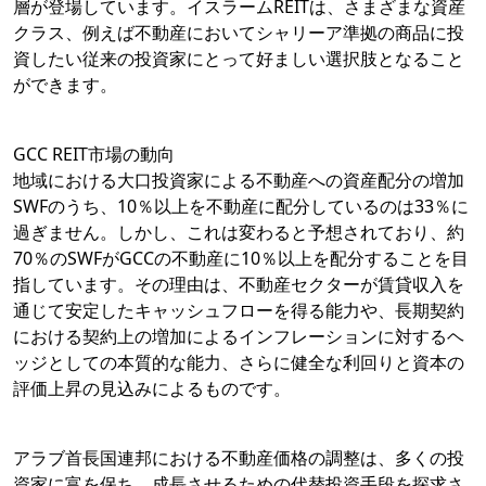
層が登場しています。イスラームREITは、さまざまな資産
クラス、例えば不動産においてシャリーア準拠の商品に投
資したい従来の投資家にとって好ましい選択肢となること
ができます。
GCC REIT市場の動向
地域における大口投資家による不動産への資産配分の増加
SWFのうち、10％以上を不動産に配分しているのは33％に
過ぎません。しかし、これは変わると予想されており、約
70％のSWFがGCCの不動産に10％以上を配分することを目
指しています。その理由は、不動産セクターが賃貸収入を
通じて安定したキャッシュフローを得る能力や、長期契約
における契約上の増加によるインフレーションに対するヘ
ッジとしての本質的な能力、さらに健全な利回りと資本の
評価上昇の見込みによるものです。
アラブ首長国連邦における不動産価格の調整は、多くの投
資家に富を保ち、成長させるための代替投資手段を探求さ