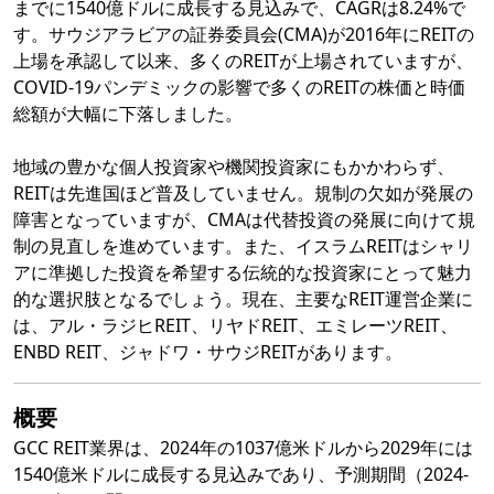
までに1540億ドルに成長する見込みで、CAGRは8.24%で
す。サウジアラビアの証券委員会(CMA)が2016年にREITの
上場を承認して以来、多くのREITが上場されていますが、
COVID-19パンデミックの影響で多くのREITの株価と時価
総額が大幅に下落しました。
地域の豊かな個人投資家や機関投資家にもかかわらず、
REITは先進国ほど普及していません。規制の欠如が発展の
障害となっていますが、CMAは代替投資の発展に向けて規
制の見直しを進めています。また、イスラムREITはシャリ
アに準拠した投資を希望する伝統的な投資家にとって魅力
的な選択肢となるでしょう。現在、主要なREIT運営企業に
は、アル・ラジヒREIT、リヤドREIT、エミレーツREIT、
ENBD REIT、ジャドワ・サウジREITがあります。
概要
GCC REIT業界は、2024年の1037億米ドルから2029年には
1540億米ドルに成長する見込みであり、予測期間（2024-