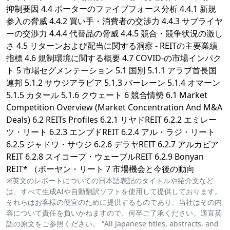
抑制要因 4.4 ポーターのファイブフォース分析 4.4.1 新規
参入の脅威 4.4.2 買い手・消費者の交渉力 4.4.3 サプライヤ
ーの交渉力 4.4.4 代替品の脅威 4.4.5 競合・競争状況の激し
さ 4.5 リターンおよび配当に関する洞察 - REITの主要業績
指標 4.6 規制環境に関する概要 4.7 COVID-
の市場インパク
ト 5 市場セグメンテーション 5.1 国別 5.1.1 アラブ首長国
連邦 5.1.2 サウジアラビア 5.1.3 バーレーン 5.1.4 オマーン
5.1.5 カタール 5.1.6 クウェート 6 競合情勢 6.1 Market
Competition Overview (Market Concentration And M&A
Deals) 6.2 REITs Profiles 6.2.1 リヤドREIT 6.2.2 エミレー
ツ・リート 6.2.3 エンブドREIT 6.2.4 アル・ラジ・リート
6.2.5 ジャドワ・サウジ 6.2.6 デラヤREIT 6.2.7 アルカビア
REIT 6.2.8 スイコープ・ウェーブルREIT 6.2.9 Bonyan
REIT* （ボーヤン・リート 7 市場機会と今後の動向
※英文のレポートについての日本語表記のタイトルや紹介文など
は、すべて生成AIや自動翻訳ソフトを使用して提供しております。
それらはお客様の便宜のために提供するものであり、当社はその内
容について責任を負いかねますので、何卒ご了承ください。適宜英
語の原文をご参照ください。 “All Japanese titles, abstracts, and