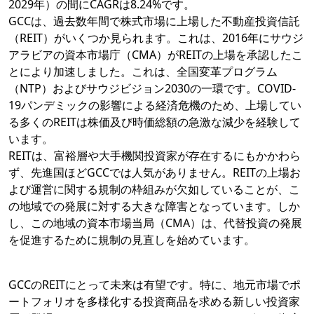
2029年）の間にCAGRは8.24%です。
GCCは、過去数年間で株式市場に上場した不動産投資信託
（REIT）がいくつか見られます。これは、2016年にサウジ
アラビアの資本市場庁（CMA）がREITの上場を承認したこ
とにより加速しました。これは、全国変革プログラム
（NTP）およびサウジビジョン2030の一環です。COVID-
19パンデミックの影響による経済危機のため、上場してい
る多くのREITは株価及び時価総額の急激な減少を経験して
います。
REITは、富裕層や大手機関投資家が存在するにもかかわら
ず、先進国ほどGCCでは人気がありません。REITの上場お
よび運営に関する規制の枠組みが欠如していることが、こ
の地域での発展に対する大きな障害となっています。しか
し、この地域の資本市場当局（CMA）は、代替投資の発展
を促進するために規制の見直しを始めています。
GCCのREITにとって未来は有望です。特に、地元市場でポ
ートフォリオを多様化する投資商品を求める新しい投資家