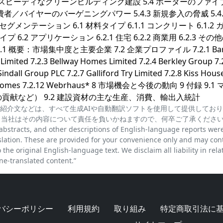
.1 スピーディなグリーンビルディング建設 5.4 ポーターのファ
 消費者／バイヤーのバーゲニングパワー 5.4.3 新規参入の脅威 5.4.
グメンテーション 6.1 材料タイプ 6.1.1 コンクリート 6.1.2 
タイプ 6.2 アプリケーション 6.2.1 住宅 6.2.2 商業用 6.2.3 そ
概要：市場集中度と主要企業 7.2 企業プロファイル 7.2.1 Barr
mited 7.2.3 Bellway Homes Limited 7.2.4 Berkley Group 7.
ndall Group PLC 7.2.7 Galliford Try Limited 7.2.8 Kiss House
enix Homes 7.2.12 Webrhaus* 8 市場機会と今後の動向 9 付録 9.1
貢献など） 9.2 建設資材の主な生産、消費、輸出入統計
紹介文などは、すべて生成AIや自動翻訳ソフトを使用して提供してお
、当社はその内容について責任を負いかねますので、何卒ご了承くださ
cts, and other descriptions of English-language reports wer
lation. These are provided for your convenience only and may con
the original English-language text. We disclaim all liability in rela
e-translated content.”
バシーポリシー
利用規約
取り組み
特定商取引法に