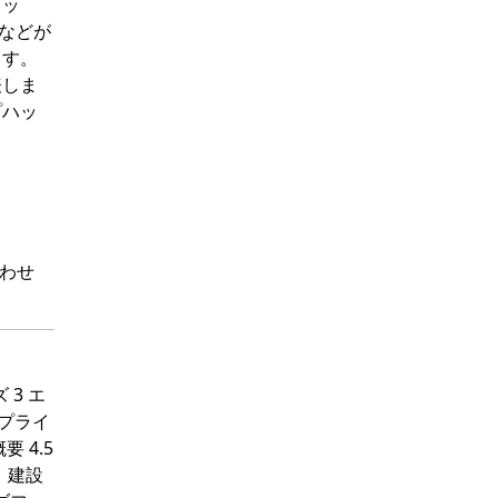
ラッ
などが
ます。
表しま
プハッ
わせ
 3 エ
サプライ
 4.5
1 建設