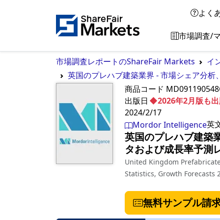
よく
市場調査/
市場調査レポートのShareFair Markets
イ
英国のプレハブ建築業界 - 市場シェア分析
商品コード
MD091190548
出版日
◆2026年2月版
2024/2/17
英
Mordor Intelligence
英国のプレハブ建築業
タおよび成長率予測レポ
United Kingdom Prefabricate
Statistics, Growth Forecasts 
無料サンプル請