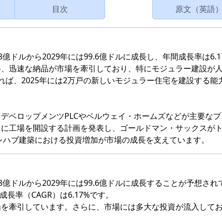
目次
原文（英語
8億ドルから2029年には99.6億ドルに成長し、年間成長率は6.1
格、迅速な納品が市場を牽引しており、特にモジュラー建設が
定によれば、2025年には2万戸の新しいモジュラー住宅を建設する能
デベロップメンツPLCやベルウェイ・ホームズなどが主要なプ
トに工場を開設する計画を発表し、ゴールドマン・サックスが
プレハブ建築における投資増加が市場の成長を支えています。
8億ドルから2029年には99.6億ドルに成長することが予想され
成長率（CAGR）は6.17%です。
場を牽引しています。さらに、市場には多大な投資が流入して