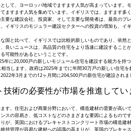
果として、ヨーロッパ地域でますます人気が高まっています。
してますます人気を集めています。イギリスでは、ますます多
の主要な建設会社、投資家、そして主要な開発者は、最良のプ
す。イギリスのモジュラー建設セクターへの投資の増加も、イ
うな国と比べて、イギリスでは比較的新しいものであり、依然
し、良いニュースは、高品質の住宅をより迅速に建設すること
なる可能性があるということです。
は2025年に20,000戸の新しいモジュール住宅を建設する能力を持
相当します。政府は2025年までに年間30万戸の新しい住宅を
22年3月までの12ヶ月間に204,500戸の新住宅が建設され
ト技術の必要性が市場を推進してい
います。住宅および商業分野において、構造建材の需要が高い
ナンスの容易さ、低コストなどのさまざまな要因によるもので
まりが、英国におけるプレキャストコンクリート市場の構造建
、維持管理が容易な建材への認識の高まりが、英国のプレキャ