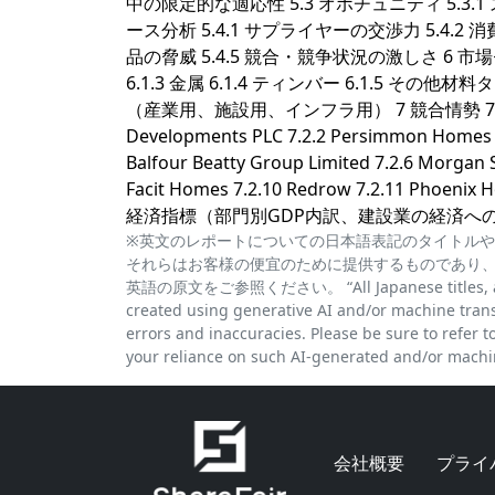
中の限定的な適応性 5.3 オポチュニティ 5.3
ース分析 5.4.1 サプライヤーの交渉力 5.4.2
品の脅威 5.4.5 競合・競争状況の激しさ 6 市場セ
6.1.3 金属 6.1.4 ティンバー 6.1.5 その他材料
（産業用、施設用、インフラ用） 7 競合情勢 7.1 
Developments PLC 7.2.2 Persimmon Homes Li
Balfour Beatty Group Limited 7.2.6 Morgan Si
Facit Homes 7.2.10 Redrow 7.2.11 Pho
経済指標（部門別GDP内訳、建設業の経済への
※英文のレポートについての日本語表記のタイトルや
それらはお客様の便宜のために提供するものであり
英語の原文をご参照ください。 “All Japanese titles, abstra
created using generative AI and/or machine trans
errors and inaccuracies. Please be sure to refer to 
your reliance on such AI-generated and/or machin
会社概要
プライ