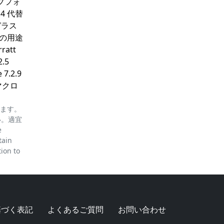
イブフォ
4 代替
ガラス
の他の用途
att
2.5
 7.2.9
 マクロ
ります。
い。適宜
e
tain
tion to
基づく表記
よくあるご質問
お問い合わせ