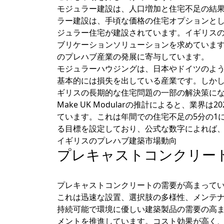
モジュラー建設は、人口増加と住宅不足の結
ラー建設は、手頃な価格の住宅オプションと
ジュラー住宅が建設されています。イギリス
ブリケーションソリューションを求めていま
のプレハブ産業の発展に寄与しています。
モジュラーハウジングは、日本やドイツのよ
基本的には損失を出している産業です。しか
ギリスの長期的な住宅問題の一部の解決策に
Make UK Modularの推計によると、業界
ています。これは年間での住宅不足の5分の1に
る目標を設定しており、公式な数字によれば、20
イギリスのプレハブ建築市場動向
プレキャストコンクリー
プレキャストコンクリートの需要が高まって
これは迅速な設置、選択肢の多様性、メンテ
持続可能で環境に優しい建築製品の需要の高
メントを推進しています。コスト効果が高く