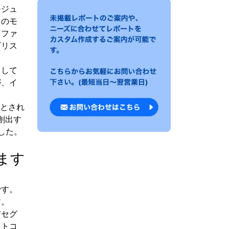
モジュ
くのモ
レファ
ギリス
として
が、イ
つとされ
創出す
ました。
ます
です。
す。
材セグ
ストコ