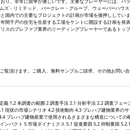
ており、非常に競争が激しいです。主要なプレーヤーには、バ
ームズ・リミテッド、バークレー・グループ、ウェーバーハウス
加と国内での主要なプロジェクトの計画が市場を後押ししてい
、年間千戸の住宅を生産する工場をケントに開設する計画を発
ギリスのプレファブ業界のリーディングプレーヤーであるトッ
をご覧頂けます。ご購入、無料サンプルご請求、その他お問い合
1.2 本調査の範囲 2 調査手法 2.1 分析手法 2.2 調査フェーズ
1 現状の市場シナリオ 4.2 技術動向 4.3 プレハブ建物業界の
.4 プレハブ建物産業で使用されるさまざまな構造についての概要
インパクト 5 市場ダイナミクス 5.1 促進要因 5.2 抑制要因 5.2.