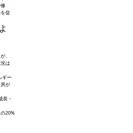
や修
場を促
よ
たが、
状況は
ルギー
暖房が
成長・
の20%