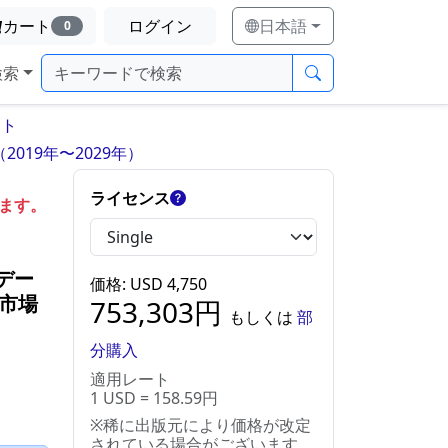
カート
ログイン
日本語
0
検索
ート
19年〜2029年）
ライセンス
します。
デー
価格
: USD
4,750
流市場
753,303
円
もしくは
部
分購入
適用レート
1 USD = 158.59円
※稀に出版元により価格が改定
されている場合がございます。