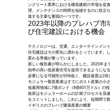
ンクリート業界における構造建材の市場を促
理、メンテナンスの時間を短縮するのに役立
進する主要な要因の一つです。
2023年以降のプレハブ
び住宅建設における機会
テクノロジーは、交通、エンターテインメン
住宅建設はその変化に遅れをとっています。
変わる準備が整っています。
新しい報告書が明らかにしました。2025年ま
効率の高い低炭素住宅を提供できるようにな
必要になる可能性が55%低く、建設速度は2倍
モジュラー製造業者はすでにポスト産業の小さ
低雇用地域に7億ポンド（8億601万ドル）の
政府はモジュラーホームの計画プロセスを迅速
をコミットしました。これにより、短期間で
イギリスのプレハブ建築産業の概要