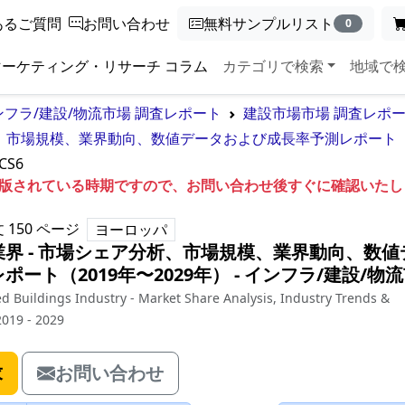
あるご質問
お問い合わせ
無料サンプルリスト
0
マーケティング・リサーチ コラム
カテゴリで検索
地域で
ンフラ/建設/物流市場 調査レポート
建設市場市場 調査レポ
、市場規模、業界動向、数値データおよび成長率予測レポート（20
CS6
も出版されている時期ですので、お問い合わせ後すぐに確認いた
文
150
ページ
ヨーロッパ
界 - 市場シェア分析、市場規模、業界動向、数値
ート（2019年〜2029年）
‐
インフラ/建設/物
d Buildings Industry - Market Share Analysis, Industry Trends &
2019 - 2029
求
お問い合わせ