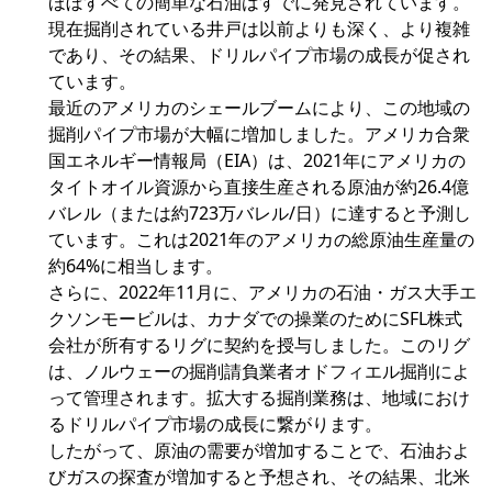
ほぼすべての簡単な石油はすでに発見されています。
現在掘削されている井戸は以前よりも深く、より複雑
であり、その結果、ドリルパイプ市場の成長が促され
ています。
最近のアメリカのシェールブームにより、この地域の
掘削パイプ市場が大幅に増加しました。アメリカ合衆
国エネルギー情報局（EIA）は、2021年にアメリカの
タイトオイル資源から直接生産される原油が約26.4億
バレル（または約723万バレル/日）に達すると予測し
ています。これは2021年のアメリカの総原油生産量の
約64%に相当します。
さらに、2022年11月に、アメリカの石油・ガス大手エ
クソンモービルは、カナダでの操業のためにSFL株式
会社が所有するリグに契約を授与しました。このリグ
は、ノルウェーの掘削請負業者オドフィエル掘削によ
って管理されます。拡大する掘削業務は、地域におけ
るドリルパイプ市場の成長に繋がります。
したがって、原油の需要が増加することで、石油およ
びガスの探査が増加すると予想され、その結果、北米