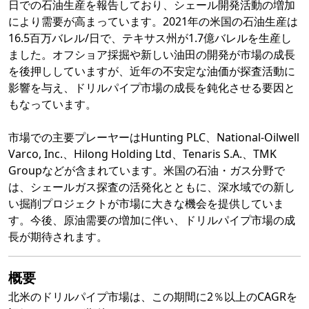
日での石油生産を報告しており、シェール開発活動の増加
により需要が高まっています。2021年の米国の石油生産は
16.5百万バレル/日で、テキサス州が1.7億バレルを生産し
ました。オフショア採掘や新しい油田の開発が市場の成長
を後押ししていますが、近年の不安定な油価が探査活動に
影響を与え、ドリルパイプ市場の成長を鈍化させる要因と
もなっています。
市場での主要プレーヤーはHunting PLC、National-Oilwell
Varco, Inc.、Hilong Holding Ltd、Tenaris S.A.、TMK
Groupなどが含まれています。米国の石油・ガス分野で
は、シェールガス探査の活発化とともに、深水域での新し
い掘削プロジェクトが市場に大きな機会を提供していま
す。今後、原油需要の増加に伴い、ドリルパイプ市場の成
長が期待されます。
概要
北米のドリルパイプ市場は、この期間に2％以上のCAGRを