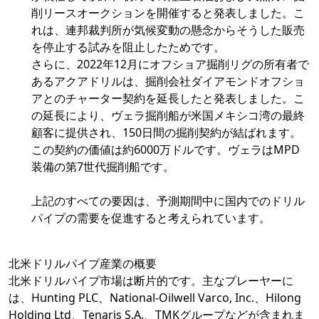
削リースオークションを開催すると発表しました。こ
れは、連邦裁判所が気候変動の懸念からそうした販売
を停止する試みを阻止したためです。
さらに、2022年12月にオフショア掘削リグの所有者で
あるアクアドリルは、掘削会社ダイアモンドオフショ
アとのチャーター契約を延長したと発表しました。こ
の延長により、ヴェラ掘削船が米国メキシコ湾の最終
顧客に提供され、150日間の掘削契約が結ばれます。
この契約の価値は約6000万ドルです。ヴェラはMPD
装備の第7世代掘削船です。
上記のすべての要因は、予測期間中に国内でのドリル
パイプの需要を促進すると考えられています。
北米ドリルパイプ産業の概要
北米ドリルパイプ市場は断片的です。主なプレーヤーに
は、Hunting PLC、National-Oilwell Varco, Inc.、Hilong
Holding Ltd、Tenaris S.A.、TMKグループなどが含まれま