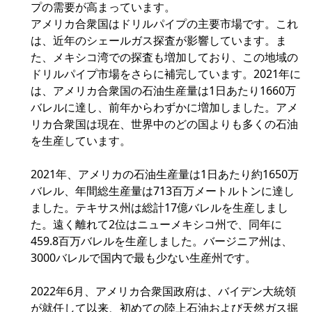
プの需要が高まっています。
アメリカ合衆国はドリルパイプの主要市場です。これ
は、近年のシェールガス探査が影響しています。ま
た、メキシコ湾での探査も増加しており、この地域の
ドリルパイプ市場をさらに補完しています。2021年に
は、アメリカ合衆国の石油生産量は1日あたり1660万
バレルに達し、前年からわずかに増加しました。アメ
リカ合衆国は現在、世界中のどの国よりも多くの石油
を生産しています。
2021年、アメリカの石油生産量は1日あたり約1650万
バレル、年間総生産量は713百万メートルトンに達し
ました。テキサス州は総計17億バレルを生産しまし
た。遠く離れて2位はニューメキシコ州で、同年に
459.8百万バレルを生産しました。バージニア州は、
3000バレルで国内で最も少ない生産州です。
2022年6月、アメリカ合衆国政府は、バイデン大統領
が就任して以来、初めての陸上石油および天然ガス掘