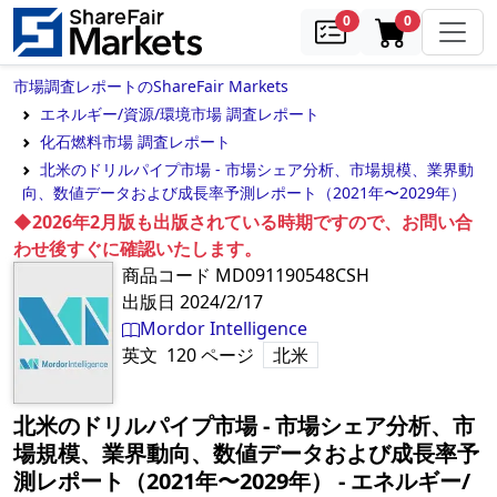
samples
in cart
0
0
市場調査レポートのShareFair Markets
エネルギー/資源/環境市場 調査レポート
化石燃料市場 調査レポート
北米のドリルパイプ市場 - 市場シェア分析、市場規模、業界動
向、数値データおよび成長率予測レポート（2021年〜2029年）
◆2026年2月版も出版されている時期ですので、お問い合
わせ後すぐに確認いたします。
商品コード
MD091190548CSH
出版日
2024/2/17
Mordor Intelligence
英文
120
ページ
北米
北米のドリルパイプ市場 - 市場シェア分析、市
場規模、業界動向、数値データおよび成長率予
測レポート（2021年〜2029年）
‐
エネルギー/