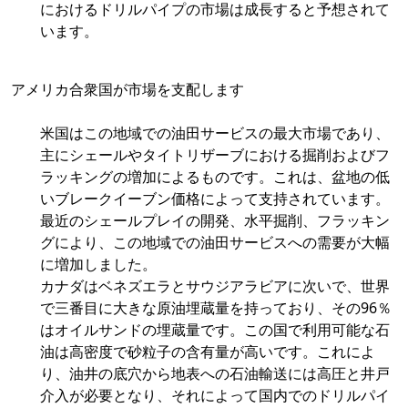
におけるドリルパイプの市場は成長すると予想されて
います。
アメリカ合衆国が市場を支配します
米国はこの地域での油田サービスの最大市場であり、
主にシェールやタイトリザーブにおける掘削およびフ
ラッキングの増加によるものです。これは、盆地の低
いブレークイーブン価格によって支持されています。
最近のシェールプレイの開発、水平掘削、フラッキン
グにより、この地域での油田サービスへの需要が大幅
に増加しました。
カナダはベネズエラとサウジアラビアに次いで、世界
で三番目に大きな原油埋蔵量を持っており、その96％
はオイルサンドの埋蔵量です。この国で利用可能な石
油は高密度で砂粒子の含有量が高いです。これによ
り、油井の底穴から地表への石油輸送には高圧と井戸
介入が必要となり、それによって国内でのドリルパイ