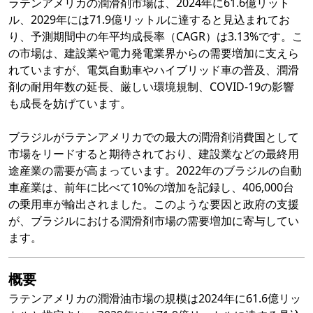
ラテンアメリカの潤滑剤市場は、2024年に61.6億リット
ル、2029年には71.9億リットルに達すると見込まれてお
り、予測期間中の年平均成長率（CAGR）は3.13%です。こ
の市場は、建設業や電力発電業界からの需要増加に支えら
れていますが、電気自動車やハイブリッド車の普及、潤滑
剤の耐用年数の延長、厳しい環境規制、COVID-19の影響
も成長を妨げています。
ブラジルがラテンアメリカでの最大の潤滑剤消費国として
市場をリードすると期待されており、建設業などの最終用
途産業の需要が高まっています。2022年のブラジルの自動
車産業は、前年に比べて10%の増加を記録し、406,000台
の乗用車が輸出されました。このような要因と政府の支援
が、ブラジルにおける潤滑剤市場の需要増加に寄与してい
ます。
概要
ラテンアメリカの潤滑油市場の規模は2024年に61.6億リッ