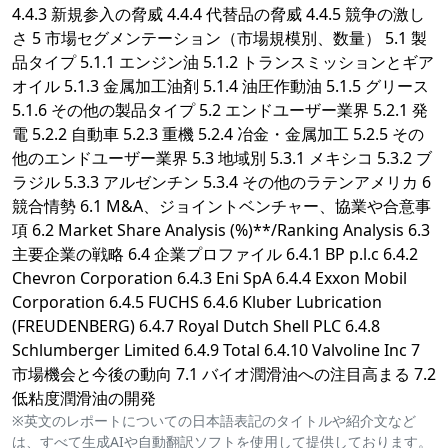
4.4.3 新規参入の脅威 4.4.4 代替品の脅威 4.4.5 競争の激し
さ 5 市場セグメンテーション（市場規模別、数量） 5.1 製
品タイプ 5.1.1 エンジン油 5.1.2 トランスミッションとギア
オイル 5.1.3 金属加工油剤 5.1.4 油圧作動油 5.1.5 グリース
5.1.6 その他の製品タイプ 5.2 エンドユーザー業界 5.2.1 発
電 5.2.2 自動車 5.2.3 重機 5.2.4 冶金・金属加工 5.2.5 その
他のエンドユーザー業界 5.3 地域別 5.3.1 メキシコ 5.3.2 ブ
ラジル 5.3.3 アルゼンチン 5.3.4 その他のラテンアメリカ 6
競合情勢 6.1 M&A、ジョイントベンチャー、協業や合意事
項 6.2 Market Share Analysis (%)**/Ranking Analysis 6.3
主要企業の戦略 6.4 企業プロファイル 6.4.1 BP p.l.c 6.4.2
Chevron Corporation 6.4.3 Eni SpA 6.4.4 Exxon Mobil
Corporation 6.4.5 FUCHS 6.4.6 Kluber Lubrication
(FREUDENBERG) 6.4.7 Royal Dutch Shell PLC 6.4.8
Schlumberger Limited 6.4.9 Total 6.4.10 Valvoline Inc 7
市場機会と今後の動向 7.1 バイオ潤滑油への注目高まる 7.2
低粘度潤滑油の開発
※英文のレポートについての日本語表記のタイトルや紹介文など
は、すべて生成AIや自動翻訳ソフトを使用して提供しております。