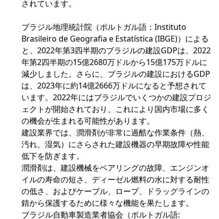
されています。
ブラジル地理統計院（ポルトガル語：Instituto
Brasileiro de Geografia e Estatística (IBGE)）による
と、2022年第3四半期のブラジルの建設GDPは、2022
年第2四半期の15億2680万ドルから15億175万ドルに
減少しました。さらに、ブラジルの建設におけるGDP
は、2023年に約14億2666万ドルになると予想されて
います。2022年にはブラジルでいくつかの建設プロジ
ェクトが開始されており、これにより国内市場に多く
の機会が生まれる可能性があります。
建設業界では、潤滑剤が非常に過酷な作業条件（熱、
汚れ、湿気）にさらされた建設機器の早期故障や性能
低下を防ぎます。
潤滑剤は、建設機械をベアリングの故障、エンジンオ
イルの寿命の短さ、ディーゼル燃料の水に対する耐性
の低さ、およびケーブル、ロープ、ドラッグラインの
錆から保護するために様々な機能を果たします。
ブラジル自動車製造業者協会（ポルトガル語: