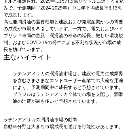
トルと推定され、2029年には71.9億リットルに達する見込
みで、予測期間（2024-2029年）中に年平均成長率3.13％
で成長します。
高性能潤滑油の需要増加と建設および発電産業からの需要
の成長が市場を牽引しています。一方で、電気およびハイ
ブリッド車両の普及、潤滑油の寿命の延長、厳しい環境規
制、およびCOVID-19の発生による不利な状況が市場の成
長を妨げています。
主なハイライト
ラテンアメリカの潤滑油市場は、建設や電力生成業界
を含むさまざまなエンドユーザー産業での広範な用途
により、予測期間中に成長すると予想されています。
ブラジルはラテンアメリカ全体で市場を支配し、潤滑
油の消費が最も多いと予想されています。
ラテンアメリカの潤滑油市場の動向
自動車分野は大きな市場成長を遂げる可能性があります。