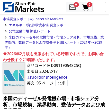
samples
in cart
0
0
市場調査レポートのShareFair Markets
エネルギー/資源/環境市場 調査レポート
発電設備市場 調査レポート
米国のディーゼル発電機市場 - 市場シェア分析、市場規模、業
界動向、数値データおよび成長率予測レポート（2021年〜2029
年）
◆2026年2月版も出版されている時期ですので、お問い合
わせ後すぐに確認いたします。
商品コード
MD091190548CSQ
出版日
2024/2/17
Mordor Intelligence
英文
95
ページ
北米
米国のディーゼル発電機市場 - 市場シェア分
析、市場規模、業界動向、数値データおよび成