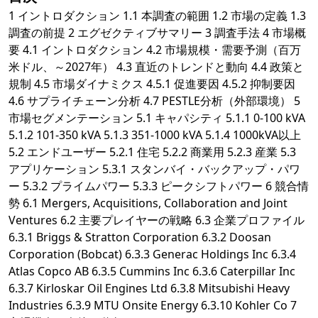
1 イントロダクション 1.1 本調査の範囲 1.2 市場の定義 1.3
調査の前提 2 エグゼクティブサマリー 3 調査手法 4 市場概
要 4.1 イントロダクション 4.2 市場規模・需要予測（百万
米ドル、～2027年） 4.3 直近のトレンドと動向 4.4 政策と
規制 4.5 市場ダイナミクス 4.5.1 促進要因 4.5.2 抑制要因
4.6 サプライチェーン分析 4.7 PESTLE分析（外部環境） 5
市場セグメンテーション 5.1 キャパシティ 5.1.1 0-100 kVA
5.1.2 101-350 kVA 5.1.3 351-1000 kVA 5.1.4 1000kVA以上
5.2 エンドユーザー 5.2.1 住宅 5.2.2 商業用 5.2.3 産業 5.3
アプリケーション 5.3.1 スタンバイ・バックアップ・パワ
ー 5.3.2 プライムパワー 5.3.3 ピークシフトパワー 6 競合情
勢 6.1 Mergers, Acquisitions, Collaboration and Joint
Ventures 6.2 主要プレイヤーの戦略 6.3 企業プロファイル
6.3.1 Briggs & Stratton Corporation 6.3.2 Doosan
Corporation (Bobcat) 6.3.3 Generac Holdings Inc 6.3.4
Atlas Copco AB 6.3.5 Cummins Inc 6.3.6 Caterpillar Inc
6.3.7 Kirloskar Oil Engines Ltd 6.3.8 Mitsubishi Heavy
Industries 6.3.9 MTU Onsite Energy 6.3.10 Kohler Co 7