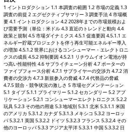
1 イントロダクション 1.1 本調査の範囲 1.2 市場の定義 1.3
調査の前提 2 エグゼクティブサマリー 3 調査手法 4 市場概
要 4.1 イントロダクション 4.2 2028年までの市場規模およ
び需要予測（単位：米ドル 4.3 直近のトレンドと動向 4.4
政策と規制 4.5 市場ダイナミクス 4.5.1 促進要因 4.5.1.1 エ
ネルギー貯蔵プロジェクトを伴う再生可能エネルギー導入
の増加 4.5.1.2 世界におけるコンシューマー・エレクトロニ
クスの成長 4.5.2 抑制要因 4.5.2.1 リチウムイオン電池が持
つ高い性能特性 4.6 サプライチェーン分析 4.7 ポーターの
ファイブフォース分析 4.7.1 サプライヤーの交渉力 4.7.2 消
費者の交渉力 4.7.3 新規参入の脅威 4.7.4 代替品の脅威
4.7.5 競合・競争状況の激しさ 5 市場セグメンテーション
5.1 タイプ 5.1.1 プライマリー 5.1.2 セカンダリー 5.2 アプ
リケーション 5.2.1 コンシューマーエレクトロニクス 5.2.2
玩具 5.2.3 その他の用途 5.3 地域別 5.3.1 北米 5.3.1.1 米国
のアメリカ 5.3.1.2 カナダ 5.3.1.3 メキシコ 5.3.2 ヨーロッ
パ 5.3.2.1 英国 5.3.2.2 ドイツ 5.3.2.3 フランス 5.3.2.4 その
他のヨーロッパ 5.3.3 アジア太平洋 5.3.3.1 中国 5.3.3.2 日