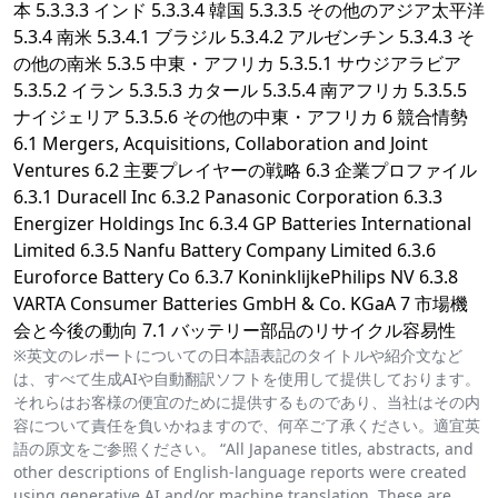
本 5.3.3.3 インド 5.3.3.4 韓国 5.3.3.5 その他のアジア太平洋
5.3.4 南米 5.3.4.1 ブラジル 5.3.4.2 アルゼンチン 5.3.4.3 そ
の他の南米 5.3.5 中東・アフリカ 5.3.5.1 サウジアラビア
5.3.5.2 イラン 5.3.5.3 カタール 5.3.5.4 南アフリカ 5.3.5.5
ナイジェリア 5.3.5.6 その他の中東・アフリカ 6 競合情勢
6.1 Mergers, Acquisitions, Collaboration and Joint
Ventures 6.2 主要プレイヤーの戦略 6.3 企業プロファイル
6.3.1 Duracell Inc 6.3.2 Panasonic Corporation 6.3.3
Energizer Holdings Inc 6.3.4 GP Batteries International
Limited 6.3.5 Nanfu Battery Company Limited 6.3.6
Euroforce Battery Co 6.3.7 KoninklijkePhilips NV 6.3.8
VARTA Consumer Batteries GmbH & Co. KGaA 7 市場機
会と今後の動向 7.1 バッテリー部品のリサイクル容易性
※英文のレポートについての日本語表記のタイトルや紹介文など
は、すべて生成AIや自動翻訳ソフトを使用して提供しております。
それらはお客様の便宜のために提供するものであり、当社はその内
容について責任を負いかねますので、何卒ご了承ください。適宜英
語の原文をご参照ください。 “All Japanese titles, abstracts, and
other descriptions of English-language reports were created
using generative AI and/or machine translation. These are