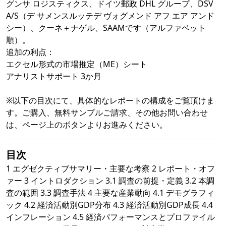
グンサ ロジスティクス、ドイツ郵政 DHL グループ、DSV
A/S（デ サメンスルッテデ ヴォグメンド アフ エア アンド
シー）、クーネ＋ナゲル、SAAMです（アルファベット
順）。
追加の利点：
エクセル形式の市場推定（ME）シート
アナリストサポート 3か月
※以下の目次にて、具体的なレポートの構成をご覧頂けま
す。ご購入、無料サンプルご請求、その他お問い合わせ
は、ページ上のボタンよりお進みください。
目次
1 エグゼクティブサマリー・主要な考察 2 レポート・オフ
ァー 3 イントロダクション 3.1 調査の前提・定義 3.2 本調
査の範囲 3.3 調査手法 4 主要な産業動向 4.1 デモグラフィ
ック 4.2 経済活動別GDP分布 4.3 経済活動別GDP成長 4.4
インフレーション 4.5 経済パフォーマンスとプロファイル