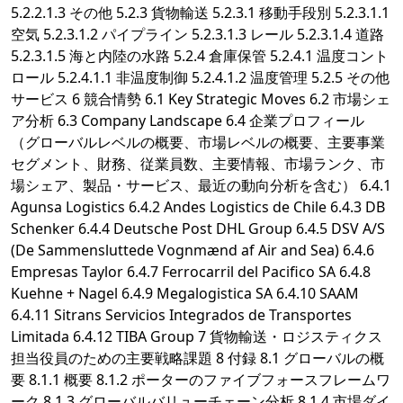
5.2.2.1.3 その他 5.2.3 貨物輸送 5.2.3.1 移動手段別 5.2.3.1.1
空気 5.2.3.1.2 パイプライン 5.2.3.1.3 レール 5.2.3.1.4 道路
5.2.3.1.5 海と内陸の水路 5.2.4 倉庫保管 5.2.4.1 温度コント
ロール 5.2.4.1.1 非温度制御 5.2.4.1.2 温度管理 5.2.5 その他
サービス 6 競合情勢 6.1 Key Strategic Moves 6.2 市場シェ
ア分析 6.3 Company Landscape 6.4 企業プロフィール
（グローバルレベルの概要、市場レベルの概要、主要事業
セグメント、財務、従業員数、主要情報、市場ランク、市
場シェア、製品・サービス、最近の動向分析を含む） 6.4.1
Agunsa Logistics 6.4.2 Andes Logistics de Chile 6.4.3 DB
Schenker 6.4.4 Deutsche Post DHL Group 6.4.5 DSV A/S
(De Sammensluttede Vognmænd af Air and Sea) 6.4.6
Empresas Taylor 6.4.7 Ferrocarril del Pacifico SA 6.4.8
Kuehne + Nagel 6.4.9 Megalogistica SA 6.4.10 SAAM
6.4.11 Sitrans Servicios Integrados de Transportes
Limitada 6.4.12 TIBA Group 7 貨物輸送・ロジスティクス
担当役員のための主要戦略課題 8 付録 8.1 グローバルの概
要 8.1.1 概要 8.1.2 ポーターのファイブフォースフレームワ
ーク 8.1.3 グローバルバリューチェーン分析 8.1.4 市場ダイ