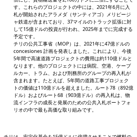
す。これらのプロジェクトの中には、2021年6月に入
札が開始されたアラメダ（サンティアゴ）メリピージ
ャ鉄道が含まれており、37マイルのトラック拡張に対
して15億ドルの投資が行われ、2025年までに完成する
予定です。
チリの公共工事省（MOP）は、2021年に47億ドルの
concesiones 計画を発表しました。これにより、今後
5年間で高速道路プロジェクトの費用は約110億ドルと
なります。他のプロジェクトには病院、空港、ケーブ
ルカー、トラム、および刑務所のグループの再入札が
含まれます。たとえば、5年間の道路工事プロジェク
トの価値は110億ドルを超えました。ルート78（892億
ドル）およびルート68（903億ドル）の再入札は、物
流インフラの成長と発展のための公共入札ポートフォ
リオの中で最も高価な取り組みです。
チリは、安定化基金を15億ドルに倍増させることで燃料の