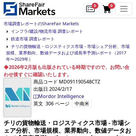
samples
in cart
0
0
市場調査レポートのShareFair Markets
インフラ/建設/物流市場 調査レポート
鉄道市場 調査レポート
チリの貨物輸送・ロジスティクス市場 - 市場シェア分析、市場
規模、業界動向、数値データおよび成長率予測レポート（2017
年〜2029年）
◆2026年2月版も出版されている時期ですので、お問い合
わせ後すぐに確認いたします。
商品コード
MD091190548CTZ
出版日
2024/2/17
Mordor Intelligence
英文
306
ページ
中南米
チリの貨物輸送・ロジスティクス市場 - 市場シ
ェア分析、市場規模、業界動向、数値データお