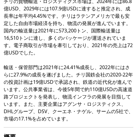
チリの貨物輸送・ロジスティクス市場は、2024年には86.8
億USD、2029年には107.9億USDに達すると推定され、成
長率は年平均4.45%です。チリはラテンアメリカで最も安
定した自由市場経済を持ち、物流の発展が進んでいます。
国内の輸送量は2021年に573,200トン、国際輸送量は
16,510トンに達し、多くのパッケージが運送されていま
す。電子商取引が市場を牽引しており、2021年の売上は72
億USDでした。
輸送・保管部門は2021年に24.41%成長し、2022年にはさ
らに27.9%の成長を遂げました。チリ国鉄会社の2020-22年
の投資計画は19億USDで承認され、鉄道の近代化が進んで
います。公共事業省は、今後5年間で約110億USDの高速道
路プロジェクトを発表し、物流インフラの発展を目指して
います。また、主要企業はアグンサ・ロジスティクス、
DHLグループ、DSV、クーエネ・ナゲル、サームの5社で、
市場の17.1%を占めています。
概要