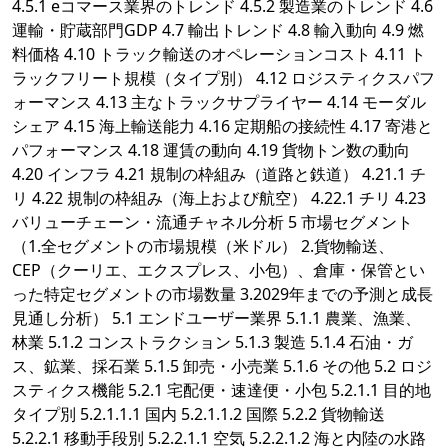
4.5.1 eコマース業界のトレンド 4.5.2 製造業のトレンド 4.6
運輸・貯蔵部門GDP 4.7 輸出トレンド 4.8 輸入動向 4.9 燃
料価格 4.10 トラック輸送のオペレーションコスト 4.11 ト
ラックフリート規模（タイプ別） 4.12 ロジスティクスパフ
ォーマンス 4.13 主なトラックサプライヤー 4.14 モーダル
シェア 4.15 海上輸送能力 4.16 定期船の接続性 4.17 寄港と
パフォーマンス 4.18 運賃の動向 4.19 貨物トン数の動向
4.20 インフラ 4.21 規制の枠組み（道路と鉄道） 4.21.1 チ
リ 4.22 規制の枠組み（海上および航空） 4.22.1 チリ 4.23
バリューチェーン・流通チャネル分析 5 市場セグメント
（1.全セグメントの市場規模（米ドル） 2.貨物輸送、
CEP（クーリエ、エクスプレス、小包）、倉庫・保管とい
った特定セグメントの市場数量 3.2029年までの予測と成長
見通し分析） 5.1 エンドユーザー業界 5.1.1 農業、漁業、
林業 5.1.2 コンストラクション 5.1.3 製造 5.1.4 石油・ガ
ス、鉱業、採石業 5.1.5 卸売・小売業 5.1.6 その他 5.2 ロジ
スティクス機能 5.2.1 宅配便・速達便・小包 5.2.1.1 目的地
タイプ別 5.2.1.1.1 国内 5.2.1.1.2 国際 5.2.2 貨物輸送
5.2.2.1 移動手段別 5.2.2.1.1 空気 5.2.2.1.2 海と内陸の水路