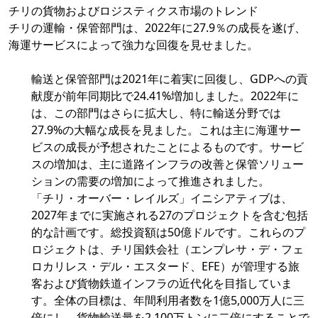
チリの貨物およびロジスティクス市場のトレンド
チリの運輸・保管部門は、2022年に27.9％の成長を遂げ、
海運サービスによって強力な回復を見せました。
輸送と保管部門は2021年に着実に回復し、GDPへの貢
献度が前年同期比で24.41%増加しました。2022年に
は、この部門はさらに拡大し、特に輸送分野では
27.9%の大幅な成長を見ました。これは主に海運サー
ビスの成長が予想されたことによるものです。サービ
スの増加は、主に道路インフラの改善と保管ソリュー
ションの需要の増加によって推進されました。
「チリ・オーバー・レイルズ」イニシアティブは、
2027年までに実施される27のプロジェクトを含む包括
的な計画です。総投資額は50億ドルです。これらのプ
ロジェクトは、チリ国鉄会社（エンプレサ・デ・フェ
ロカリレス・デル・エスタード、EFE）が管理する旅
客および貨物鉄道インフラの近代化を目指していま
す。全体の目標は、年間利用者数を1億5,000万人に三
倍にし、貨物輸送量を2,100万トンに二倍にすることで