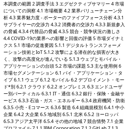
本調査の範囲 2 調査手法 3 エグゼクティブサマリー 4 市場
についての洞察 4.1 市場概要 4.2 業界バリューチェーン分
析 4.3 業界魅力度 - ポーターのファイブフォース分析 4.3.1
サプライヤーの交渉力 4.3.2 消費者の交渉力 4.3.3 新規参入
の脅威 4.3.4 代替品の脅威 4.3.5 競合・競争状況の激しさ
4.4 COVID-19の業界への影響と回復の評価 5 市場ダイナミ
クス 5.1 市場の促進要因 5.1.1 デジタルトランスフォーメ
ーション技術とIoT 5.1.2 攻撃による潜在的な損害が大き
く、攻撃の高度化が進んでいる 5.1.3 ウェブとモバイル・
アプリケーションの台頭 5.2 市場の課題 5.3 主な使用例 6
市場セグメンテーション 6.1 バイ・アプリケーション・タ
イプ 6.1.1 ウェブ 6.1.2 モバイル 6.2 デプロイメント・モー
ド*別 6.2.1 クラウド 6.2.2 オンプレミス 6.3 エンドユーザ
ー別バーティカル 6.3.1 IT・通信 6.3.2 銀行・保険・金融サ
ービス 6.3.3 石油・ガス・エネルギー 6.3.4 政府機関・防衛
6.3.5 小売・Eコマース 6.3.6 製造 6.4 組織規模別 6.4.1 中小
企業 6.4.2 大企業 6.5 地域別 6.5.1 北米 6.5.2 ヨーロッパ
6.5.3 アジア太平洋 6.5.4 その他の地域 7 競合情勢 7.1 企業
プロファイル 7.1.1 IBM Corporation 7.1.2 GitLab 7.1.3