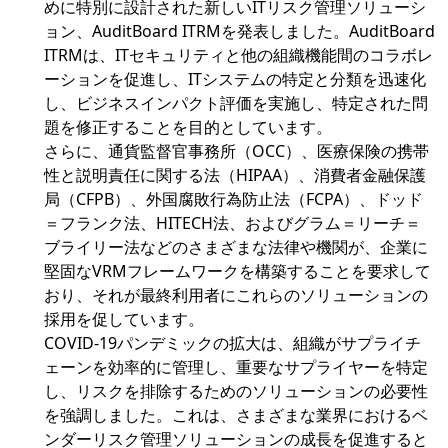
めに特別に設計された新しいITリスク管理ソリューシ
ョン、AuditBoard ITRMを発表しました。AuditBoard
ITRMは、ITセキュリティと他の組織機能間のコラボレ
ーションを促進し、ITシステムの特定と分類を迅速化
し、ビジネスインパクト評価を実施し、特定された問
題を修正することを目的としています。
さらに、通貨監督官事務所（OCC）、医療保険の携帯
性と説明責任に関する法（HIPAA）、消費者金融保護
局（CFPB）、外国腐敗行為防止法（FCPA）、ドッド
＝フランク法、HITECH法、およびグラム＝リーチ＝
ブライリー法などのさまざまな法律や機関が、企業に
堅固なVRMフレームワークを構築することを要求して
おり、それが最終利用者にこれらのソリューションの
採用を促しています。
COVID-19パンデミックの拡大は、組織がサプライチ
ェーンを効率的に管理し、重要なサプライヤーを特定
し、リスクを排除するためのソリューションの必要性
を強調しました。これは、さまざまな業界におけるベ
ンダーリスク管理ソリューションの成長を促進すると