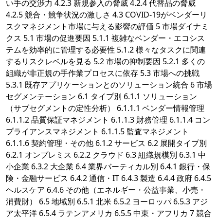
い手の交渉力 4.2.3 新規参入の脅威 4.2.4 代替品の脅威
4.2.5 競合・競争状況の激しさ 4.3 COVID-19がベンダーリ
スクマネジメント市場に与える影響の評価 5 市場ダイナミ
クス 5.1 市場の促進要因 5.1.1 複雑なベンダー・エコシス
テムを効率的に管理する必要性 5.1.2 様々なタスクに関連
するリスクレベルを見る 5.2 市場の抑制要因 5.2.1 多くの
組織が非正規の手作業プロセスに依存 5.3 市場への挑戦
5.3.1 既存アプリケーションとのソリューション統合 6 市場
セグメンテーション 6.1 タイプ別 6.1.1 ソリューション
（サブセグメントの定性分析） 6.1.1.1 ベンダー情報管理
6.1.1.2 品質保証マネジメント 6.1.1.3 財務管理 6.1.1.4 コン
プライアンスマネジメント 6.1.1.5 監査マネジメント
6.1.1.6 契約管理・その他 6.1.2 サービス 6.2 展開タイプ別
6.2.1 オンプレミス 6.2.2 クラウド 6.3 組織規模別 6.3.1 中
小企業 6.3.2 大企業 6.4 業界バーティカル別 6.4.1 銀行・保
険・金融サービス 6.4.2 通信・IT 6.4.3 製造 6.4.4 政府 6.4.5
ヘルスケア 6.4.6 その他（エネルギー・公益事業、小売・
消費財） 6.5 地域別 6.5.1 北米 6.5.2 ヨーロッパ 6.5.3 アジ
ア太平洋 6.5.4 ラテンアメリカ 6.5.5 中東・アフリカ 7 競合