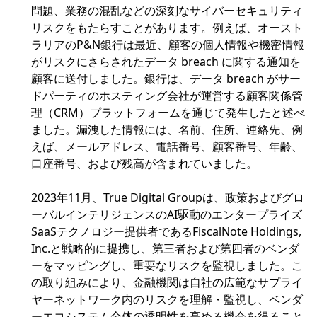
問題、業務の混乱などの深刻なサイバーセキュリティ
リスクをもたらすことがあります。例えば、オースト
ラリアのP&N銀行は最近、顧客の個人情報や機密情報
がリスクにさらされたデータ breach に関する通知を
顧客に送付しました。銀行は、データ breach がサー
ドパーティのホスティング会社が運営する顧客関係管
理（CRM）プラットフォームを通じて発生したと述べ
ました。漏洩した情報には、名前、住所、連絡先、例
えば、メールアドレス、電話番号、顧客番号、年齢、
口座番号、および残高が含まれていました。
2023年11月、True Digital Groupは、政策およびグロ
ーバルインテリジェンスのAI駆動のエンタープライズ
SaaSテクノロジー提供者であるFiscalNote Holdings,
Inc.と戦略的に提携し、第三者および第四者のベンダ
ーをマッピングし、重要なリスクを監視しました。こ
の取り組みにより、金融機関は自社の広範なサプライ
ヤーネットワーク内のリスクを理解・監視し、ベンダ
ーエコシステム全体の透明性を高める機会を得ること