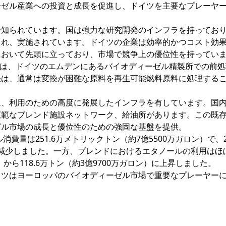
ーゼル産業への投資と成長を促進し、ドイツを主要なプレーヤ
で知られています。国は強力な研究開発のインフラを持ってお
され、実施されています。ドイツの企業は効率的かつコスト効
において先頭に立っており、市場で競争上の優位性を持ってい
ープは、ドイツのエムデンにあるバイオディーゼル精製所での前
張は、通常は変換が困難な原料を再生可能燃料原料に処理する
通、利用のための高度に発展したインフラを有しています。国
広範なブレンド施設ネットワーク、給油所があります。この既
ゼル市場の成長と優位性のための強固な基盤を提供。
消費量は251.6万メトリックトン（約7億5500万ガロン）で、2
から減少しました。一方、ブレンドにおけるエタノールの利用はほぼ
ン）から118.6万トン（約3億9700万ガロン）に上昇しました。
イツはヨーロッパのバイオディーゼル市場で重要なプレーヤー