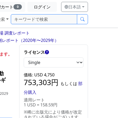
カート
ログイン
日本語
0
検索
場 調査レポート
ポート（2020年〜2029年）
ライセンス
します。
動
価格
: USD
4,750
ルギ
753,303
円
もしくは
部
分購入
 2029
適用レート
1 USD = 158.59円
※稀に出版元により価格が改定
されている場合がございます。