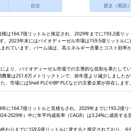
目次
原文（英語
は164.7億リットルと推定され、2029年までに193.2億リ
す。2023年末にはバイオディーゼル市場は159.5億リットルに
見込まれています。パーム油は、高エネルギー含量とコスト効率
策により、バイオディーゼル市場での主導的な役割を果たして
消費量は251.6万メトリックトンで、前年度より減少しました
場にはShell PLCやBP PLCなどの主要企業が存在します
に164.7億リットルと見積もされ、2029年までに193.2億
-2029年）中に年平均成長率（CAGR）は3.24%に成長する
わりまでに159.5億リットルに達すると推定されており、今