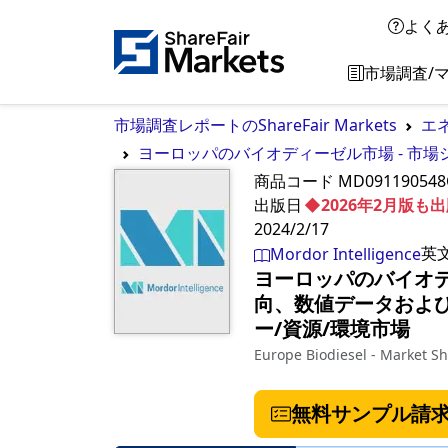
よく
市場調査/
市場調査レポートのShareFair Markets
エ
ヨーロッパのバイオディーゼル市場 - 市場
商品コード
MD091190548
出版日
◆2026年2月版
2024/2/17
英
Mordor Intelligence
ヨーロッパのバイオデ
向、数値データおよび
ー/資源/環境市場
Europe Biodiesel - Market Sh
無料サンプル請