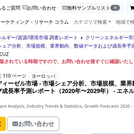
あるご質問
お問い合わせ
無料サンプルリスト
0
マーケティング・リサーチ コラム
カテゴリで検索
地域で
ネルギー/資源/環境市場 調査レポート
クリーンエネルギー市
シェア分析、市場規模、業界動向、数値データおよび成長率予測レ
CUZ
も出版されている時期ですので、お問い合わせ後すぐに確認いた
文
110
ページ
ヨーロッパ
ィーゼル市場 - 市場シェア分析、市場規模、業界
成長率予測レポート（2020年〜2029年）
‐
エネ
are Analysis, Industry Trends & Statistics, Growth Forecasts 2020 -
求
お問い合わせ