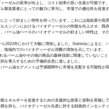
ディーゼルの収率が向上し、コスト効率の良い生産が可能です
ゼル製造業者にとっての魅力に寄与し、市場での優位性を促進
産にとって好ましい特性を持っています。これには低粘度や高
ゼルエンジンにおけるバイオディーゼルの性能を向上させ、既
す。パーム油ベースのバイオディーゼルの好ましい特性は、そ
ら2022年にかけて大幅に増加しました。Statistaによると、
し、地域内でのバイオディーゼル消費の増加を示しています。
売されるパーム油やその他の商品の森林伐採に関連していないこと
規則を導入するための予備的合意に達しました。
、パーム油セグメントは予測期間中に市場を支配する可能性が
可能エネルギーを促進するための支援的な政策と規制を実施し
目標を持ち、バイオディーゼル生産に対する財政的インセンテ