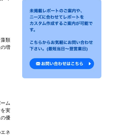
。藻類
性の増
パーム
給を実
上の優
のエネ