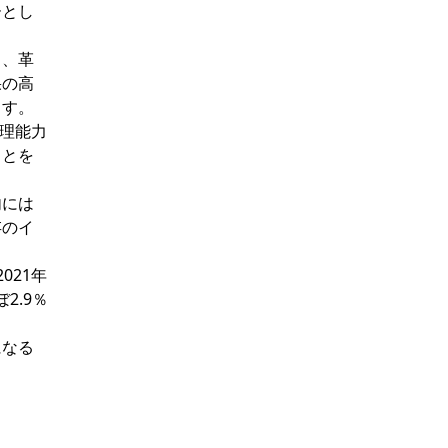
ーとし
り、革
果の高
ます。
処理能力
ことを
内には
存のイ
021年
2.9％
になる