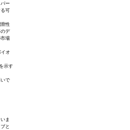
。パー
する可
潤滑性
存のデ
の市場
バイオ
を示す
高いで
ていま
ィブと