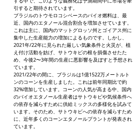
する中で、このような義務化は予測期間中に市場を牽
引すると期待されています。
ブラジルのトウモロコシベースのバイオ燃料は、最
近、国内のエタノール混合割合を増加させています。
これは主に、国内のマットグロッソ州とゴイアス州に
集中した生産能力の増加によるものです。しかし、
2021年/22年に見られた厳しい気象条件と火災が、植
え付け活動を妨げ、サトウキビの根を損傷させたた
め、今後2〜3年間の生産に悪影響を及ぼすと予想され
ています。
2021/22年の間に、ブラジルは1億1522万メートルト
ンのコーンを生産しました。これは前年同期比で約
32%増加しています。コーンの人気が高まる中、国内
のバイオエタノール生産者はサトウキビや気候条件へ
の依存を減らすために供給ミックスの多様化を試みて
います。そのため、サトウキビへの依存を減らすため
に、近年多くのコーンエタノールプラントが発表され
ています。