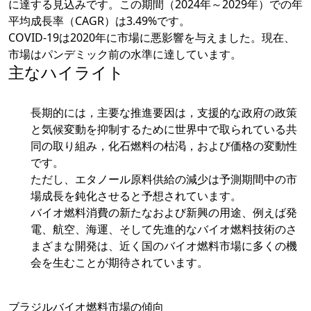
に達する見込みです。この期間（2024年～2029年）での年
平均成長率（CAGR）は3.49%です。
COVID-19は2020年に市場に悪影響を与えました。現在、
市場はパンデミック前の水準に達しています。
主なハイライト
長期的には，主要な推進要因は，支援的な政府の政策
と気候変動を抑制するために世界中で取られている共
同の取り組み，化石燃料の枯渇，および価格の変動性
です。
ただし、エタノール原料供給の減少は予測期間中の市
場成長を鈍化させると予想されています。
バイオ燃料消費の新たなおよび新興の用途、例えば発
電、航空、海運、そして先進的なバイオ燃料技術のさ
まざまな開発は、近く国のバイオ燃料市場に多くの機
会を生むことが期待されています。
ブラジルバイオ燃料市場の傾向