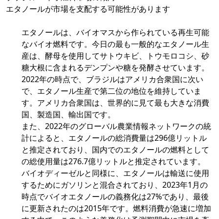
エタノールが市場を支配する可能性があります
エタノールは、バイオマスから作られている再生可能
なバイオ燃料です。今日の最も一般的なエタノール生
産は、酵母を使用してサトウキビ、トウモロコシ、砂
糖大根に含まれるデンプンや糖を発酵させています。
2022年の時点で、ブラジルはアメリカ合衆国に次い
で、エタノール生産で第二位の地位を維持していま
す。アメリカ合衆国は、世界的に見て最も大きな消費
国、製造国、輸出国です。
また、2022年のグローバル農業情報ネットワークの統
計によると、エタノールの総消費量は296億リットル
と推定されており、国内でのエタノールの燃料として
の総使用量は276.7億リットルと推定されています。
バイオディーゼルと同様に、エタノールは輸送に使用
するためにガソリンと混合されており、2023年1月の
時点でバイオエタノールの義務化は27%であり、最後
に更新されたのは2015年です。燃料消費が急速に増加