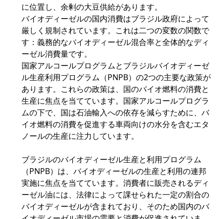
に位置し、余剰の大豆供給があります。
バイオディーゼルの国内消費はブラジル政府によって
厳しく規制されています。これは二つの変数の関数で
す：義務的なバイオディーゼル混合率と全体的なディ
ーゼル消費量です。
国家アルコールプログラムとブラジルバイオディーゼ
ル生産利用プログラム（PNPB）の2つの主要な政策が
あります。これらの政策は、国のバイオ燃料の消費と
生産に焦点を当てています。国家アルコールプログラ
ムの下で、国は石油輸入への依存を減らすために、バ
イオ燃料の消費を促進する車両向けの水分を含むエタ
ノールの生産に注力しています。
ブラジルのバイオディーゼル生産と利用プログラム
（PNPB）は、バイオディーゼルの生産と利用の連邦
実施に焦点を当てています。消費者に販売されるディ
ーゼル油には、法律によって課せられた一定の割合の
バイオディーゼルが含まれており、そのため国内のバ
イオディーゼル市場の需要と消費が促進されていま