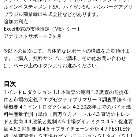
ルインベスティメントSA、ハイゼンSA、ハンバーグアグリ
ブラジル商業輸出株式会社などがあります。
追加の利点：
Excel形式の市場推定（ME）シート
アナリストサポート 3ヶ月
※以下の目次にて、具体的なレポートの構成をご覧頂けま
す。ご購入、無料サンプルご請求、その他お問い合わせ
は、ページ上のボタンよりお進みください。
目次
1 イントロダクション 1.1 本調査の範囲 1.2 調査の前提条
件と市場の定義 2 エグゼクティブサマリー 3 調査手法 4 市
場概要 4.1 イントロダクション 4.2 2028年までのバイオ燃
料生産量予測（単位：百万立方メートル 4.3 直近のトレン
ドと動向 4.4 政策と規制 4.5 市場ダイナミクス 4.5.1 促進要
因 4.5.2 抑制要因 4.6 サプライチェーン分析 4.7 PESTLE分
析（外部環境） 5 市場セグメンテーション 5.1 タイプ 5.1.1