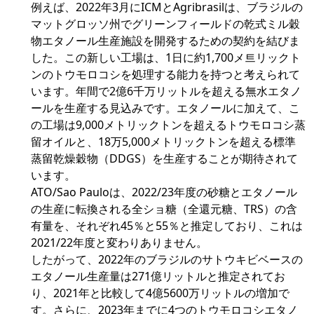
例えば、2022年3月にICMとAgribrasilは、ブラジルの
マットグロッソ州でグリーンフィールドの乾式ミル穀
物エタノール生産施設を開発するための契約を結びま
した。この新しい工場は、1日に約1,700メ트リックト
ンのトウモロコシを処理する能力を持つと考えられて
います。年間で2億6千万リットルを超える無水エタノ
ールを生産する見込みです。エタノールに加えて、こ
の工場は9,000メトリックトンを超えるトウモロコシ蒸
留オイルと、18万5,000メトリックトンを超える標準
蒸留乾燥穀物（DDGS）を生産することが期待されて
います。
ATO/Sao Pauloは、2022/23年度の砂糖とエタノール
の生産に転換される全ショ糖（全還元糖、TRS）の含
有量を、それぞれ45％と55％と推定しており、これは
2021/22年度と変わりありません。
したがって、2022年のブラジルのサトウキビベースの
エタノール生産量は271億リットルと推定されてお
り、2021年と比較して4億5600万リットルの増加で
す。さらに、2023年までに4つのトウモロコシエタノ