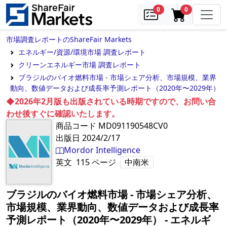
samples
in cart
0
0
市場調査レポートのShareFair Markets
エネルギー/資源/環境市場 調査レポート
クリーンエネルギー市場 調査レポート
ブラジルのバイオ燃料市場 - 市場シェア分析、市場規模、業界
動向、数値データおよび成長率予測レポート（2020年〜2029年）
◆2026年2月版も出版されている時期ですので、お問い合
わせ後すぐに確認いたします。
商品コード
MD091190548CV0
出版日
2024/2/17
Mordor Intelligence
英文
115
ページ
中南米
ブラジルのバイオ燃料市場 - 市場シェア分析、
市場規模、業界動向、数値データおよび成長率
予測レポート（2020年〜2029年）
‐
エネルギ