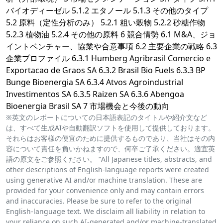
バイオディーゼル 5.1.2 エタノール 5.1.3 その他のタイプ
5.2 原料（定性分析のみ） 5.2.1 粗い穀物 5.2.2 砂糖作物
5.2.3 植物油 5.2.4 その他の原料 6 競合情勢 6.1 M&A、ジョ
イントベンチャー、協業や合意事項 6.2 主要企業の戦略 6.3
企業プロファイル 6.3.1 Humberg Agribrasil Comercio e
Exportacao de Graos SA 6.3.2 Brasil Bio Fuels 6.3.3 BP
Bunge Bioenergia SA 6.3.4 Atvos Agroindustrial
Investimentos SA 6.3.5 Raizen SA 6.3.6 Abengoa
Bioenergia Brasil SA 7 市場機会と今後の動向
※英文のレポートについての日本語表記のタイトルや紹介文など
は、すべて生成AIや自動翻訳ソフトを使用して提供しております。
それらはお客様の便宜のために提供するものであり、当社はその内
容について責任を負いかねますので、何卒ご了承ください。適宜英
語の原文をご参照ください。 “All Japanese titles, abstracts, and
other descriptions of English-language reports were created
using generative AI and/or machine translation. These are
provided for your convenience only and may contain errors
and inaccuracies. Please be sure to refer to the original
English-language text. We disclaim all liability in relation to
your reliance on such AI-generated and/or machine-translated