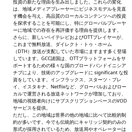
投資の新たな理由を生み出しました。これらの変化
は、地域メディアプレーヤーにビジネスモデルを見直
す機会を与え、高品質のローカルコンテンツへの投資
を探求することを可能にし、特にグローバルプレーヤ
ーに地域での存在を再評価する理由を提供します。
さらに、新しいペイテレビおよびOTTプレイヤーが、
これまで無料放送、ダイレクト・トゥ・ホーム
（DTH）放送が支配していた市場にますます多く登場
しています。GCC諸国は、OTTプラットフォームをサ
ポートするための様々な国のブロードバンドイニシア
チブにより、技術のアップグレードに significant な投
資をしています。インフラックス、スターツ・プレ
イ、イスタキナ、Netflixなど、グローバルおよびロー
カルで運営される放送ネットワークが増加しており、
地域の視聴者向けにサブスクリプションベースのVOD
サービスを提供。
ただし、この地域は世界の他の地域に比べて比較的制
約が多いです。今でも伝統的にキャリッジ契約のみの
形式が採用されているため、放送局やオペレーターは