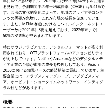
年に427.2億XX米ドル、2029年には669.9億XX米ドルに達す
る見込で、予測期間中の年平均成長率（CAGR）は9.41%で
す。若者の文化的変化によって、地域のアラビア語コンテ
ンツの需要が急増し、これが市場の成長を促進していま
す。また、MENA地域におけるモバイルインターネットユ
ーザー数は2021年に3億を超えており、2022年末までに
50%の浸透率が見込まれています。
特にサウジアラビアでは、デジタルフォーマットが広く利
用されており、OTTプラットフォームのアクセシビリティ
が向上しています。NetflixやAmazonなどのデジタルメデ
ィア企業の台頭が市場の成長を後押ししており、Vision
2030における知識ベースの経済構築に貢献しています。主
要企業には、アラブメディアグループ、アブダビメディ
ア、オービット・ショータイムネットワーク、インティグ
ラル社などがあります。
概要