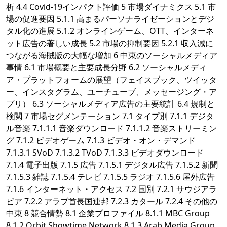
析 4.4 Covid-19インパクト評価 5 市場ダイナミクス 5.1 市
場の促進要因 5.1.1 高まるパーソナライゼーションとデジ
タル化の進展 5.1.2 オンラインゲーム、OTT、インターネ
ット広告の著しい成長 5.2 市場の抑制要因 5.2.1 収入減に
つながる海賊版の大幅な増加 6 中東のソーシャルメディア
事情 6.1 市場概要と主要成長分野 6.2 ソーシャルメディ
ア・プラットフォームの展望（フェイスブック、ツイッタ
ー、インスタグラム、ユーチューブ、メッセージング・ア
プリ） 6.3 ソーシャルメディア広告の主要統計 6.4 規制と
検閲 7 市場セグメンテーション 7.1 タイプ別 7.1.1 デジタ
ル音楽 7.1.1.1 音楽ダウンロード 7.1.1.2 音楽ストリーミン
グ 7.1.2 ビデオゲーム 7.1.3 ビデオ・オン・デマンド
7.1.3.1 SVoD 7.1.3.2 TVoD 7.1.3.3 ビデオダウンロード
7.1.4 電子出版 7.1.5 広告 7.1.5.1 デジタル広告 7.1.5.2 新聞
7.1.5.3 雑誌 7.1.5.4 テレビ 7.1.5.5 ラジオ 7.1.5.6 屋外広告
7.1.6 インターネット・アクセス 7.2 国別 7.2.1 サウジアラ
ビア 7.2.2 アラブ首長国連邦 7.2.3 カタール 7.2.4 その他の
中東 8 競合情勢 8.1 企業プロファイル 8.1.1 MBC Group
8.1.2 Orbit Showtime Network 8.1.3 Arab Media Group