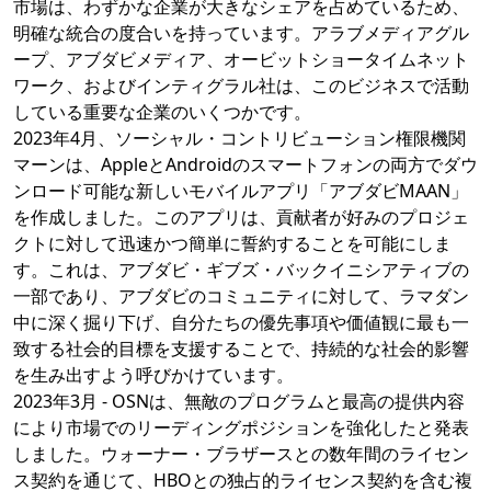
市場は、わずかな企業が大きなシェアを占めているため、
明確な統合の度合いを持っています。アラブメディアグル
ープ、アブダビメディア、オービットショータイムネット
ワーク、およびインティグラル社は、このビジネスで活動
している重要な企業のいくつかです。
2023年4月、ソーシャル・コントリビューション権限機関
マーンは、AppleとAndroidのスマートフォンの両方でダウ
ンロード可能な新しいモバイルアプリ「アブダビMAAN」
を作成しました。このアプリは、貢献者が好みのプロジェ
クトに対して迅速かつ簡単に誓約することを可能にしま
す。これは、アブダビ・ギブズ・バックイニシアティブの
一部であり、アブダビのコミュニティに対して、ラマダン
中に深く掘り下げ、自分たちの優先事項や価値観に最も一
致する社会的目標を支援することで、持続的な社会的影響
を生み出すよう呼びかけています。
2023年3月 - OSNは、無敵のプログラムと最高の提供内容
により市場でのリーディングポジションを強化したと発表
しました。ウォーナー・ブラザースとの数年間のライセン
ス契約を通じて、HBOとの独占的ライセンス契約を含む複