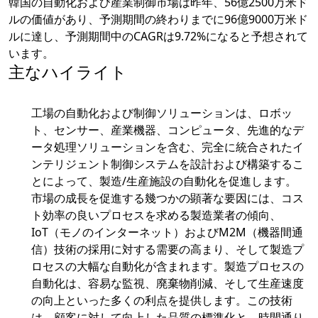
韓国の自動化および産業制御市場は昨年、56億2500万米ド
ルの価値があり、予測期間の終わりまでに96億9000万米ド
ルに達し、予測期間中のCAGRは9.72%になると予想されて
います。
主なハイライト
工場の自動化および制御ソリューションは、ロボッ
ト、センサー、産業機器、コンピュータ、先進的なデ
ータ処理ソリューションを含む、完全に統合されたイ
ンテリジェント制御システムを設計および構築するこ
とによって、製造/生産施設の自動化を促進します。
市場の成長を促進する幾つかの顕著な要因には、コス
ト効率の良いプロセスを求める製造業者の傾向、
IoT（モノのインターネット）およびM2M（機器間通
信）技術の採用に対する需要の高まり、そして製造プ
ロセスの大幅な自動化が含まれます。製造プロセスの
自動化は、容易な監視、廃棄物削減、そして生産速度
の向上といった多くの利点を提供します。この技術
は、顧客に対して向上した品質の標準化と、時間通り