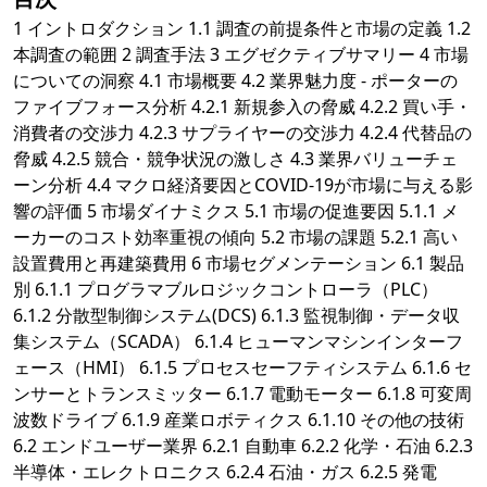
1 イントロダクション 1.1 調査の前提条件と市場の定義 1.2
本調査の範囲 2 調査手法 3 エグゼクティブサマリー 4 市場
についての洞察 4.1 市場概要 4.2 業界魅力度 - ポーターの
ファイブフォース分析 4.2.1 新規参入の脅威 4.2.2 買い手・
消費者の交渉力 4.2.3 サプライヤーの交渉力 4.2.4 代替品の
脅威 4.2.5 競合・競争状況の激しさ 4.3 業界バリューチェ
ーン分析 4.4 マクロ経済要因とCOVID-19が市場に与える影
響の評価 5 市場ダイナミクス 5.1 市場の促進要因 5.1.1 メ
ーカーのコスト効率重視の傾向 5.2 市場の課題 5.2.1 高い
設置費用と再建築費用 6 市場セグメンテーション 6.1 製品
別 6.1.1 プログラマブルロジックコントローラ（PLC）
6.1.2 分散型制御システム(DCS) 6.1.3 監視制御・データ収
集システム（SCADA） 6.1.4 ヒューマンマシンインターフ
ェース（HMI） 6.1.5 プロセスセーフティシステム 6.1.6 セ
ンサーとトランスミッター 6.1.7 電動モーター 6.1.8 可変周
波数ドライブ 6.1.9 産業ロボティクス 6.1.10 その他の技術
6.2 エンドユーザー業界 6.2.1 自動車 6.2.2 化学・石油 6.2.3
半導体・エレクトロニクス 6.2.4 石油・ガス 6.2.5 発電