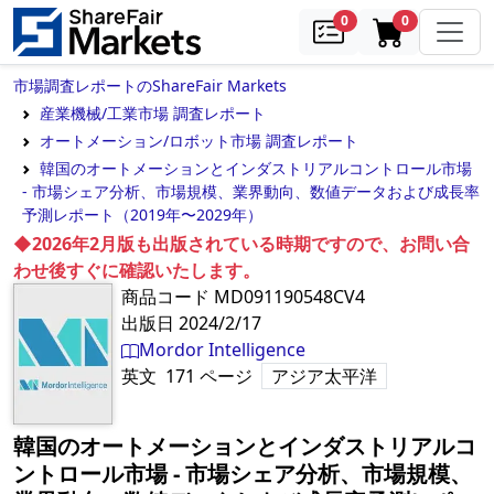
samples
in cart
0
0
市場調査レポートのShareFair Markets
産業機械/工業市場 調査レポート
オートメーション/ロボット市場 調査レポート
韓国のオートメーションとインダストリアルコントロール市場
- 市場シェア分析、市場規模、業界動向、数値データおよび成長率
予測レポート（2019年〜2029年）
◆2026年2月版も出版されている時期ですので、お問い合
わせ後すぐに確認いたします。
商品コード
MD091190548CV4
出版日
2024/2/17
Mordor Intelligence
英文
171
ページ
アジア太平洋
韓国のオートメーションとインダストリアルコ
ントロール市場 - 市場シェア分析、市場規模、