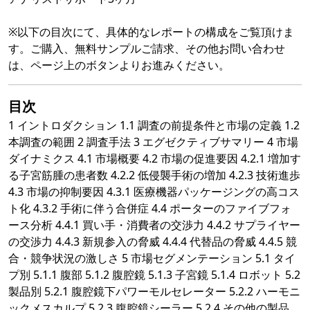
※以下の目次にて、具体的なレポートの構成をご覧頂けま
す。ご購入、無料サンプルご請求、その他お問い合わせ
は、ページ上のボタンよりお進みください。
目次
1 イントロダクション 1.1 調査の前提条件と市場の定義 1.2
本調査の範囲 2 調査手法 3 エグゼクティブサマリー 4 市場
ダイナミクス 4.1 市場概要 4.2 市場の促進要因 4.2.1 増加す
る子宮筋腫の患者数 4.2.2 低侵襲手術の増加 4.2.3 技術進歩
4.3 市場の抑制要因 4.3.1 医療機器パッケージングの高コス
ト化 4.3.2 手術に伴う合併症 4.4 ポーターのファイブフォ
ース分析 4.4.1 買い手・消費者の交渉力 4.4.2 サプライヤー
の交渉力 4.4.3 新規参入の脅威 4.4.4 代替品の脅威 4.4.5 競
合・競争状況の激しさ 5 市場セグメンテーション 5.1 タイ
プ別 5.1.1 腹部 5.1.2 腹腔鏡 5.1.3 子宮鏡 5.1.4 ロボット 5.2
製品別 5.2.1 腹腔鏡下パワーモルセレーター 5.2.2 ハーモニ
ックメスカルプ 5.2.3 腹腔鏡シーラー 5.2.4 その他の製品