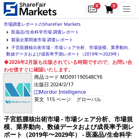
samples
in cart
0
0
市場調査レポートのShareFair Markets
医薬品/生命科学市場 調査レポート
製薬企業関連市場 調査レポート
子宮筋腫核出術市場 - 市場シェア分析、市場規模、業界動向、
数値データおよび成長率予測レポート（2019年〜2029年）
◆2026年2月版も出版されている時期ですので、お問い合
わせ後すぐに確認いたします。
商品コード
MD091190548CY6
出版日
2024/2/17
Mordor Intelligence
英文
115
ページ
グローバル
子宮筋腫核出術市場 - 市場シェア分析、市場規
模、業界動向、数値データおよび成長率予測レ
ポート（2019年〜2029年）
‐
医薬品/生命科学