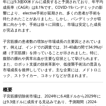
年には9.3億XX米ドルに成長すると予測されており、年平均
成長率（CAGR）は8.1%です。COVID-19パンデミックの影
響により、 elective手術が延期され、多くの患者が手術を
待たされたことがありました。しかし、パンデミックが収
束に向かう中、手術は徐々に回復し、市場は安定した成長
が見込まれます。
子宮筋腫の患者数の増加が市場成長の主要因とされていま
す。例えば、インドでの調査では、31-40歳の間で34.9%が
纏（子宮筋腫）を持っていることが示されました。特に、
腹部の腫れや異常出血が主要な症状として挙げられます。
また、ロボット支援の技術革新や、低侵襲手術法の普及も
市場成長を後押ししています。主な企業には、メドトロニ
ック、ストライカー、コネッドなどが含まれます。
概要
子宮筋腫切除術市場は、2024年に6.4億ドルから2029年に
は9.3億ドルに成長する見込みであり、予測期間（2024-