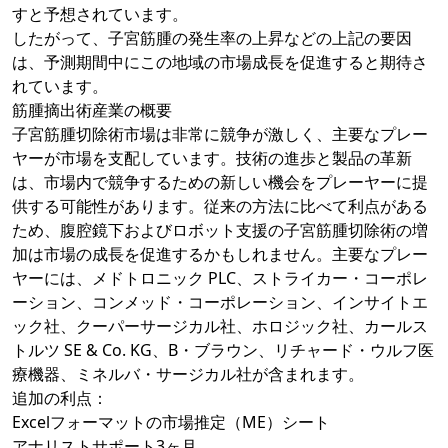
すと予想されています。
したがって、子宮筋腫の発生率の上昇などの上記の要因
は、予測期間中にこの地域の市場成長を促進すると期待さ
れています。
筋腫摘出術産業の概要
子宮筋腫切除術市場は非常に競争が激しく、主要なプレー
ヤーが市場を支配しています。技術の進歩と製品の革新
は、市場内で競争するための新しい機会をプレーヤーに提
供する可能性があります。従来の方法に比べて利点がある
ため、腹腔鏡下およびロボット支援の子宮筋腫切除術の増
加は市場の成長を促進するかもしれません。主要なプレー
ヤーには、メドトロニック PLC、ストライカー・コーポレ
ーション、コンメッド・コーポレーション、インサイトエ
ック社、クーパーサージカル社、ホロジック社、カールス
トルツ SE & Co. KG、B・ブラウン、リチャード・ウルフ医
療機器、ミネルバ・サージカル社が含まれます。
追加の利点：
Excelフォーマットの市場推定（ME）シート
アナリストサポート3ヶ月