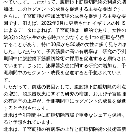
べています。したがって、腹腔鏡下筋腫切除術の利点の増
加は、このセグメントの成長を促進する主要な要因です。
さらに、子宮筋腫の増加は市場の成長を促進する主要な要
因です。例えば、2022年9月に更新されたイギリスのNHS
によるデータによれば、子宮筋腫は一般的であり、女性の
約3分の2が人生のある時点で少なくとも1つの筋腫を発症
することがあり、特に30歳から50歳の女性に多く見られま
した。したがって、子宮筋腫の高い有病率は、研究の予測
期間中に腹腔鏡下筋腫切除術の採用を促進すると期待され
ています。さらに、泌尿器疾患に関する研究の増加も、予
測期間中のセグメント成長を促進すると予想されていま
す。
したがって、前述の要因として、腹腔鏡下筋腫切除の利点
の増加、泌尿器疾患に関する研究の増加、および子宮筋腫
の有病率の上昇が、予測期間中にセグメントの成長を促進
すると予想されます。
北米は予測期間中に筋腫切除市場で重要なシェアを保持す
ると予想されています。
北米は、子宮筋腫の有病率の上昇と筋腫切除術の技術革新