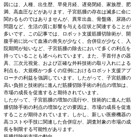
因には、人種、出生歴、早発月経、遅発閉経、家族歴、肥
満、高血圧などがあります。子宮筋腫の存在は滅多に命に
関わるものではありませんが、異常出血、骨盤痛、尿路の
問題など、生活の質に影響を与える症状と関連することが
多いです。この記事では、ロボット支援筋腫切除術が、開
腹手術に比べて血液の喪失が少なく、合併症が少なく、入
院期間が短いなど、子宮筋腫の除去において多くの利点を
持っていることも述べられています。また、手首付きの器
具、三次元視覚、および正確な外科技術の取り入れによる
利点も、大規模かつ多くの症例におけるロボット支援アプ
ローチの利益を強調しています。したがって、子宮筋腫の
高い負担と技術的に進んだ筋腫切除手術の利点の増加は、
市場の成長を促進すると期待されています。
したがって、子宮筋腫の増加の流行や、技術的に進んだ筋
腫切除手術の利点の増加などの要因は、市場の成長を促進
することが期待されています。しかし、新しい医療機器の
高コストや手技に関連した合併症が、調査対象の市場の成
長を制限する可能性があります。
筋腫切除術市場の動向