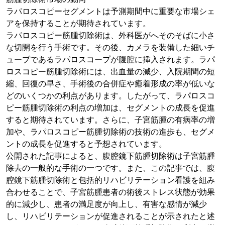
ラパロスコピーセグメントは予測期間中に重要な市場シェ
アを保持することが期待されています。
ラパロスコピー筋腫切除術は、外科医がへそのそばに小さ
な切開を行う手術です。その後、カメラを装備した細いチ
ューブであるラパロスコープが腹腔に挿入されます。ラパ
ロスコピー筋腫切除術には、出血量の減少、入院期間の短
縮、回復の早さ、手術後の合併症や癒着形成の率が低いな
どのいくつかの利点があります。したがって、ラパロスコ
ピー筋腫切除術の利点の増加は、セグメントの成長を促進
すると期待されています。さらに、子宮筋腫の有病率の増
加や、ラパロスコピー筋腫切除術の技術の進歩も、セグメ
ントの成長を促進すると予想されています。
公開された記事によると、腹腔鏡下筋腫切除術は子宮筋腫
除去の一般的な手術の一つです。また、この記事では、腹
腔鏡下筋腫切除術と包括的リハビリテーション看護を組み
合わせることで、子宮筋腫患者の術後ストレス状態が効果
的に減少し、患者の満足度が向上し、有害な感情が減少
し、リハビリテーションが促進されることが示されたと述