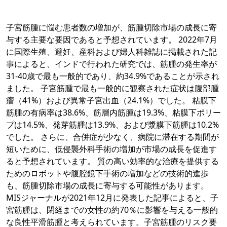
子宮筋腫に悩む患者数の増加が、筋腫切除市場の成長に寄
与する主要な要因であると予想されています。 2022年7月
に国際生殖、避妊、産科および婦人科雑誌に掲載された記
事によると、インドで行われた研究では、筋腫の発生率が
31-40歳で最も一般的であり、約34.9%であることが示され
ました。 子宮筋腫で最も一般的に観察された症状は腹部腫
瘤（41%）および異常子宮出血（24.1%）でした。 粘膜下
筋腫の有病率は38.6%、筋層内筋腫は19.3%、粘膜下ポリー
プは14.5%、発芽筋腫は13.9%、および漿膜下筋腫は10.2%
でした。 さらに、合併症が少なく、病院に滞在する期間が
短いために、低侵襲外科手術の増加が市場の成長を促進す
ると予想されています。 質の高い効率的な治療を提供する
ためのロボットや腹腔鏡下手術の増加などの技術的進歩
も、筋腫切除市場の成長に寄与する可能性があります。
MISジャーナルが2021年12月に発表した記事によると、子
宮筋腫は、閉経までの女性の約70％に影響を与える一般的
な良性平滑筋腫と考えられています。子宮筋腫のリスク要