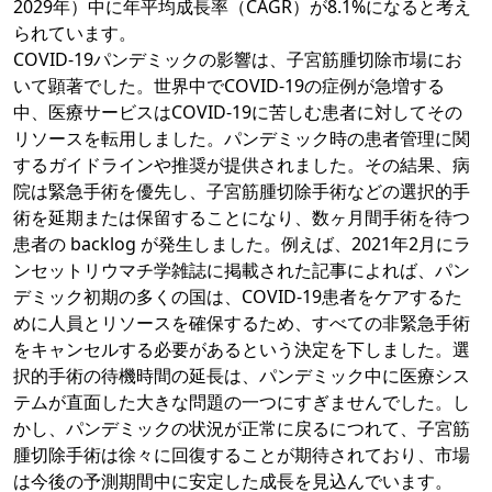
2029年）中に年平均成長率（CAGR）が8.1%になると考え
られています。
COVID-19パンデミックの影響は、子宮筋腫切除市場にお
いて顕著でした。世界中でCOVID-19の症例が急増する
中、医療サービスはCOVID-19に苦しむ患者に対してその
リソースを転用しました。パンデミック時の患者管理に関
するガイドラインや推奨が提供されました。その結果、病
院は緊急手術を優先し、子宮筋腫切除手術などの選択的手
術を延期または保留することになり、数ヶ月間手術を待つ
患者の backlog が発生しました。例えば、2021年2月にラ
ンセットリウマチ学雑誌に掲載された記事によれば、パン
デミック初期の多くの国は、COVID-19患者をケアするた
めに人員とリソースを確保するため、すべての非緊急手術
をキャンセルする必要があるという決定を下しました。選
択的手術の待機時間の延長は、パンデミック中に医療シス
テムが直面した大きな問題の一つにすぎませんでした。し
かし、パンデミックの状況が正常に戻るにつれて、子宮筋
腫切除手術は徐々に回復することが期待されており、市場
は今後の予測期間中に安定した成長を見込んでいます。