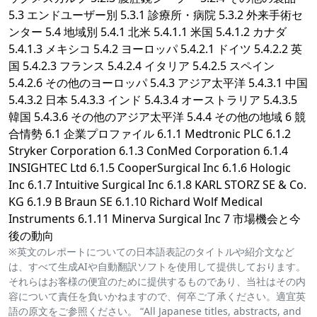
5.3 エンドユーザー別 5.3.1 診療所・病院 5.3.2 外来手術セ
ンター 5.4 地域別 5.4.1 北米 5.4.1.1 米国 5.4.1.2 カナダ
5.4.1.3 メキシコ 5.4.2 ヨーロッパ 5.4.2.1 ドイツ 5.4.2.2 英
国 5.4.2.3 フランス 5.4.2.4 イタリア 5.4.2.5 スペイン
5.4.2.6 その他のヨーロッパ 5.4.3 アジア太平洋 5.4.3.1 中国
5.4.3.2 日本 5.4.3.3 インド 5.4.3.4 オーストラリア 5.4.3.5
韓国 5.4.3.6 その他のアジア太平洋 5.4.4 その他の地域 6 競
合情勢 6.1 企業プロファイル 6.1.1 Medtronic PLC 6.1.2
Stryker Corporation 6.1.3 ConMed Corporation 6.1.4
INSIGHTEC Ltd 6.1.5 CooperSurgical Inc 6.1.6 Hologic
Inc 6.1.7 Intuitive Surgical Inc 6.1.8 KARL STORZ SE & Co.
KG 6.1.9 B Braun SE 6.1.10 Richard Wolf Medical
Instruments 6.1.11 Minerva Surgical Inc 7 市場機会と今
後の動向
※英文のレポートについての日本語表記のタイトルや紹介文など
は、すべて生成AIや自動翻訳ソフトを使用して提供しております。
それらはお客様の便宜のために提供するものであり、当社はその内
容について責任を負いかねますので、何卒ご了承ください。適宜英
語の原文をご参照ください。 “All Japanese titles, abstracts, and