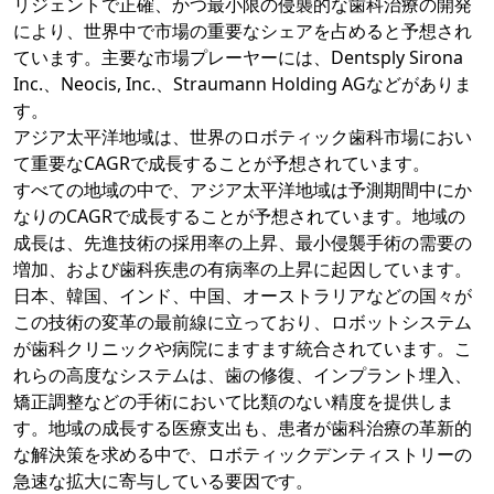
リジェントで正確、かつ最小限の侵襲的な歯科治療の開発
により、世界中で市場の重要なシェアを占めると予想され
ています。主要な市場プレーヤーには、Dentsply Sirona
Inc.、Neocis, Inc.、Straumann Holding AGなどがありま
す。
アジア太平洋地域は、世界のロボティック歯科市場におい
て重要なCAGRで成長することが予想されています。
すべての地域の中で、アジア太平洋地域は予測期間中にか
なりのCAGRで成長することが予想されています。地域の
成長は、先進技術の採用率の上昇、最小侵襲手術の需要の
増加、および歯科疾患の有病率の上昇に起因しています。
日本、韓国、インド、中国、オーストラリアなどの国々が
この技術の変革の最前線に立っており、ロボットシステム
が歯科クリニックや病院にますます統合されています。こ
れらの高度なシステムは、歯の修復、インプラント埋入、
矯正調整などの手術において比類のない精度を提供しま
す。地域の成長する医療支出も、患者が歯科治療の革新的
な解決策を求める中で、ロボティックデンティストリーの
急速な拡大に寄与している要因です。