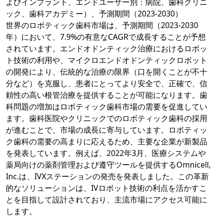
よびインプラント、エンドユーザー別：病院、歯科クリニ
ック、歯科アカデミー）、予測期間（2023-2030）
世界のロボティック歯科市場は、予測期間（2023-2030
年）において、7.9%の有意なCAGRで成長することが予想
されています。エンドオドンティック治療におけるロボッ
ト技術の利用や、マイクロエンドオドンティックロボット
の開発により、伝統的な治療の限界（口を開くことが不十
分など）を克服し、患者にとってより安全で、正確で、信
頼性の高い根管治療を提供することが可能になります。歯
科問題の増加はロボティック歯科市場の需要を促進してい
ます。歯科医院やクリニックでのロボティック歯科の採用
が進むことで、市場の成長に寄与しています。ロボティッ
ク歯科の需要の高まりに応えるため、主要な企業が新製品
を発表しています。例えば、2022年3月、医療システムや
薬局向けの薬剤管理および遵守ツールを提供するOmnicell,
Inc.は、IVXステーションの発売を発表しました。この革新
的なソリューションは、IVロボット技術の利点を活かすこ
とを目指して設計されており、主流市場にアクセス可能に
します。