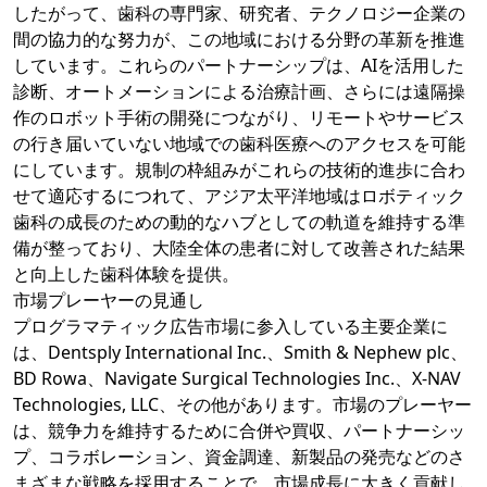
したがって、歯科の専門家、研究者、テクノロジー企業の
間の協力的な努力が、この地域における分野の革新を推進
しています。これらのパートナーシップは、AIを活用した
診断、オートメーションによる治療計画、さらには遠隔操
作のロボット手術の開発につながり、リモートやサービス
の行き届いていない地域での歯科医療へのアクセスを可能
にしています。規制の枠組みがこれらの技術的進歩に合わ
せて適応するにつれて、アジア太平洋地域はロボティック
歯科の成長のための動的なハブとしての軌道を維持する準
備が整っており、大陸全体の患者に対して改善された結果
と向上した歯科体験を提供。
市場プレーヤーの見通し
プログラマティック広告市場に参入している主要企業に
は、Dentsply International Inc.、Smith & Nephew plc、
BD Rowa、Navigate Surgical Technologies Inc.、X-NAV
Technologies, LLC、その他があります。市場のプレーヤー
は、競争力を維持するために合併や買収、パートナーシッ
プ、コラボレーション、資金調達、新製品の発売などのさ
まざまな戦略を採用することで、市場成長に大きく貢献し