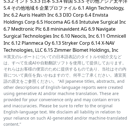
5.3.2 インド 5.3.3 日本 5.3.4 韓国 5.3.5 その他アジア太平洋
5.4 その他地域 6 企業プロファイル 6.1 Align Technology,
Inc 6.2 Auris Health Inc 6.3 DIO Corp 6.4 Envista
Holdings Corp 6.5 Hocoma AG 6.6 Intutuive Surgical Inc
6.7 Medtronic Plc 6.8 mininavident AG 6.9 Navigate
Surgical Technologies Inc 6.10 Neocis, Inc 6.11 Omnicell
Inc 6.12 Planmeca Oy 6.13 Stryker Corp 6.14 X-NAV
Technologies, LLC 6.15 Zimmer Biomet Holdings, Inc
※英文のレポートについての日本語表記のタイトルや紹介文など
は、すべて生成AIや自動翻訳ソフトを使用して提供しております。
それらはお客様の便宜のために提供するものであり、当社はその内
容について責任を負いかねますので、何卒ご了承ください。適宜英
語の原文をご参照ください。 “All Japanese titles, abstracts, and
other descriptions of English-language reports were created
using generative AI and/or machine translation. These are
provided for your convenience only and may contain errors
and inaccuracies. Please be sure to refer to the original
English-language text. We disclaim all liability in relation to
your reliance on such AI-generated and/or machine-translated
content.”