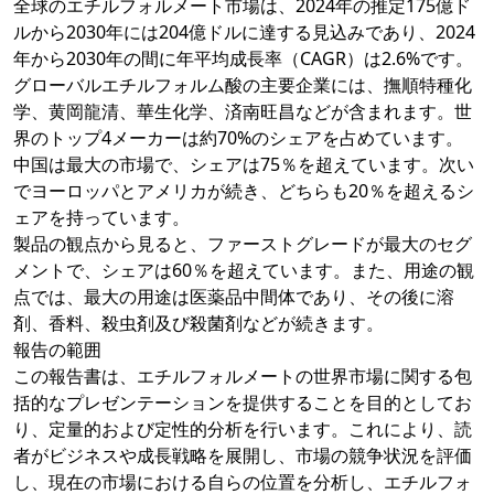
全球のエチルフォルメート市場は、2024年の推定175億ド
ルから2030年には204億ドルに達する見込みであり、2024
年から2030年の間に年平均成長率（CAGR）は2.6%です。
グローバルエチルフォルム酸の主要企業には、撫順特種化
学、黄岡龍清、華生化学、済南旺昌などが含まれます。世
界のトップ4メーカーは約70%のシェアを占めています。
中国は最大の市場で、シェアは75％を超えています。次い
でヨーロッパとアメリカが続き、どちらも20％を超えるシ
ェアを持っています。
製品の観点から見ると、ファーストグレードが最大のセグ
メントで、シェアは60％を超えています。また、用途の観
点では、最大の用途は医薬品中間体であり、その後に溶
剤、香料、殺虫剤及び殺菌剤などが続きます。
報告の範囲
この報告書は、エチルフォルメートの世界市場に関する包
括的なプレゼンテーションを提供することを目的としてお
り、定量的および定性的分析を行います。これにより、読
者がビジネスや成長戦略を展開し、市場の競争状況を評価
し、現在の市場における自らの位置を分析し、エチルフォ