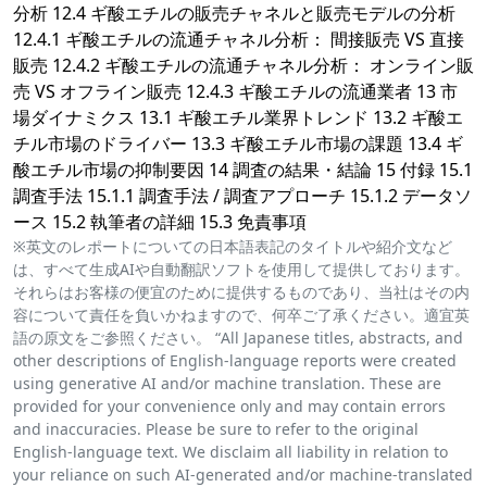
分析 12.4 ギ酸エチルの販売チャネルと販売モデルの分析
12.4.1 ギ酸エチルの流通チャネル分析： 間接販売 VS 直接
販売 12.4.2 ギ酸エチルの流通チャネル分析： オンライン販
売 VS オフライン販売 12.4.3 ギ酸エチルの流通業者 13 市
場ダイナミクス 13.1 ギ酸エチル業界トレンド 13.2 ギ酸エ
チル市場のドライバー 13.3 ギ酸エチル市場の課題 13.4 ギ
酸エチル市場の抑制要因 14 調査の結果・結論 15 付録 15.1
調査手法 15.1.1 調査手法 / 調査アプローチ 15.1.2 データソ
ース 15.2 執筆者の詳細 15.3 免責事項
※英文のレポートについての日本語表記のタイトルや紹介文など
は、すべて生成AIや自動翻訳ソフトを使用して提供しております。
それらはお客様の便宜のために提供するものであり、当社はその内
容について責任を負いかねますので、何卒ご了承ください。適宜英
語の原文をご参照ください。 “All Japanese titles, abstracts, and
other descriptions of English-language reports were created
using generative AI and/or machine translation. These are
provided for your convenience only and may contain errors
and inaccuracies. Please be sure to refer to the original
English-language text. We disclaim all liability in relation to
your reliance on such AI-generated and/or machine-translated